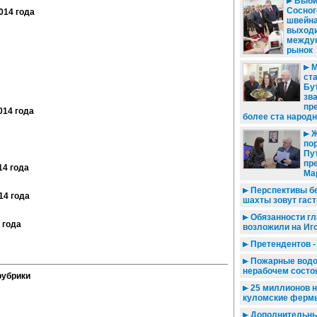
Выби
Сосног
014 года
швейна
выходи
между
рынок
М
ст
Бут
зв
пр
014 года
более ста народ
Ж
по
Пу
пр
14 года
Ма
Перспективы бе
14 года
шахты зовут гас
Обязанности гл
 года
возложили на Иг
Претендентов -
Пожарные водо
нерабочем состо
убрики
25 миллионов н
куломские ферм
Дополнительны