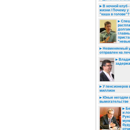
В ночной клуб -
жизни / Почему 
"каша в голове"?
Спеш
распла
долгам
главн
приста
"невы
Невменяемый у
отправлен на ле
Влади
задержа
У пенсионеров
миллион
Юные негодяи 
вымогательстве
Бе
и ло
Рук
мун
буд
отч