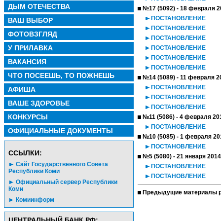
ДЫМ ОТЕЧЕСТВА
№17 (5092) - 18 февраля 2
ПОСТАНОВЛЕНИЕ
ВАШ ВЫБОР
ПОСТАНОВЛЕНИЕ
ФОТОВЗГЛЯД
ПОСТАНОВЛЕНИЕ
У ПРИЛАВКА
ПОСТАНОВЛЕНИЕ
ПОСТАНОВЛЕНИЕ
ВАКАНСИЯ
ПОСТАНОВЛЕНИЕ
ЧТО ПОСЕЕШЬ, ТО ПОЖНЕШЬ
№14 (5089) - 11 февраля 2
ПОСТАНОВЛЕНИЕ
АФИША
ПОСТАНОВЛЕНИЕ
ВАШЕ ЗДОРОВЬЕ
ПОСТАНОВЛЕНИЕ
КОНКУРСЫ
№11 (5086) - 4 февраля 20
ПОСТАНОВЛЕНИЕ
ОФИЦИАЛЬНЫЕ ДОКУМЕНТЫ
№10 (5085) - 1 февраля 20
ПОСТАНОВЛЕНИЕ
CСЫЛКИ:
№5 (5080) - 21 января 2014
Сайт Государственного Совета
ПОСТАНОВЛЕНИЕ
Республики Коми
ПОСТАНОВЛЕНИЕ
Официальный сервер Республики
Коми
Предыдущие материалы р
Комиинформ
ЦЕНТРАЛЬНЫЙ БАНК РФ: