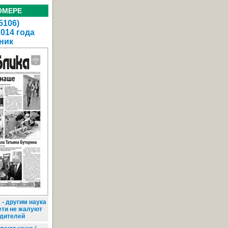
ОМЕРЕ
5106)
2014 года
ник
 - другим наука
ети не жалуют
одителей