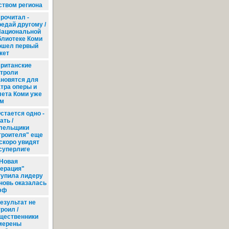
ством региона
рочитал -
редай другому /
Национальной
блиотеке Коми
ошел первый
кет
ританские
строли
ановятся для
атра оперы и
лета Коми уже
ом
стается одно -
ать /
лельщики
троителя" еще
 скоро увидят
суперлиге
Новая
нерация"
тупила лидеру
вновь оказалась
фф
езультат не
роил /
щественники
мерены