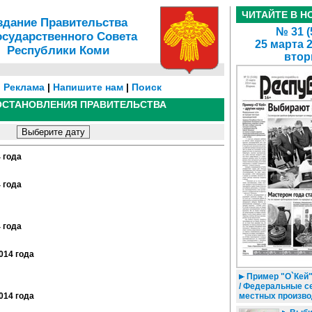
ЧИТАЙТЕ В Н
здание Правительства
№ 31 (
осударственного Совета
25 марта 
Республики Коми
втор
|
Реклама
|
Напишите нам
|
Поиск
ОСТАНОВЛЕНИЯ ПРАВИТЕЛЬСТВА
Выберите дату
4 года
4 года
4 года
014 года
Пример "О`Кей"
/ Федеральные с
014 года
местных произв