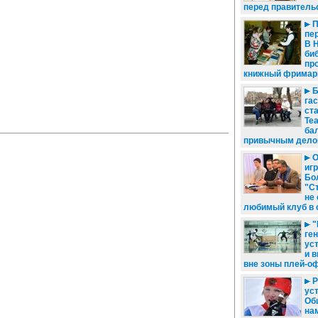
перед правитель
П
пе
В 
би
пр
книжный фримар
Б
га
ст
Те
ба
привычным дел
О
игр
Бо
"С
не
любимый клуб в 
"
ге
ус
и 
вне зоны плей-о
Р
уст
Об
на