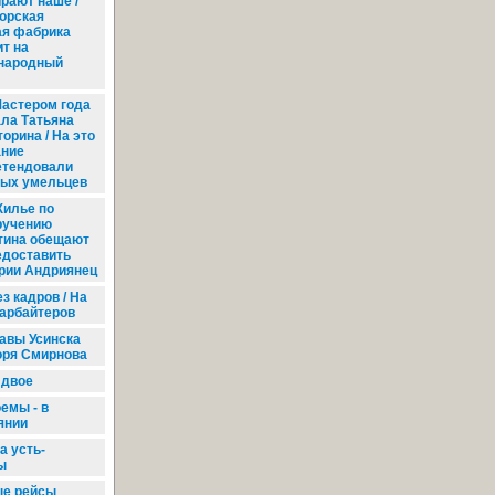
рают наше /
орская
я фабрика
т на
народный
астером года
ала Татьяна
орина / На это
ание
етендовали
ных умельцев
илье по
ручению
тина обещают
едоставить
рии Андриянец
з кадров / На
тарбайтеров
авы Усинска
оря Смирнова
 двое
емы - в
янии
а усть-
ы
е рейсы