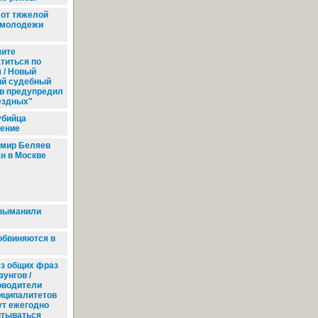
 от тяжелой
у молодежи
ите
титься по
 / Новый
ый судебный
в предупредил
ездных"
бийца
чение
мир Беляев
н в Москве
 выманили
обвиняются в
з общих фраз
зунгов /
оводители
иципалитетов
ут ежегодно
итываться