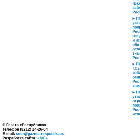
гра
зай
Рес
ПО
уст
при
Рес
гос
и и
оби
осо
зна
Рес
ПО
г.С
изб
реш
Рес
ком
ПО
утв
охр
при
Рес
исп
© Газета «Республика»
Телефон (8212) 24-26-04
E-mail:
secr@gazeta-respublika.ru
Разработка сайта:
«МС»