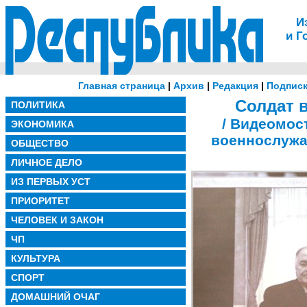
И
и Г
Главная страница
|
Архив
|
Редакция
|
Подписк
Солдат 
ПОЛИТИКА
/ Видеомос
ЭКОНОМИКА
военнослужа
ОБЩЕСТВО
ЛИЧНОЕ ДЕЛО
ИЗ ПЕРВЫХ УСТ
ПРИОРИТЕТ
ЧЕЛОВЕК И ЗАКОН
ЧП
КУЛЬТУРА
СПОРТ
ДОМАШНИЙ ОЧАГ