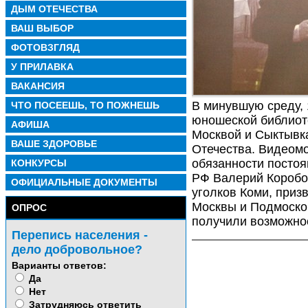
ДЫМ ОТЕЧЕСТВА
ВАШ ВЫБОР
ФОТОВЗГЛЯД
У ПРИЛАВКА
ВАКАНСИЯ
В минувшую среду, 
ЧТО ПОСЕЕШЬ, ТО ПОЖНЕШЬ
юношеской библиот
АФИША
Москвой и Сыктывк
ВАШЕ ЗДОРОВЬЕ
Отечества. Видеом
обязанности постоя
КОНКУРСЫ
РФ Валерий Коробо
ОФИЦИАЛЬНЫЕ ДОКУМЕНТЫ
уголков Коми, приз
Москвы и Подмоско
ОПРОС
получили возможнос
Перепись населения -
дело добровольное?
Варианты ответов:
Да
Нет
Затрудняюсь ответить