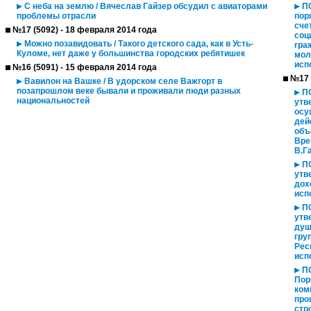
С неба на землю / Вячеслав Гайзер обсудил с авиаторами
ПО
проблемы отрасли
пор
сче
№17 (5092) - 18 февраля 2014 года
соц
Можно позавидовать / Такого детского сада, как в Усть-
гра
Куломе, нет даже у большинства городских ребятишек
мол
исп
№16 (5091) - 15 февраля 2014 года
№17 
Вавилон на Вашке / В удорском селе Важгорт в
позапрошлом веке бывали и проживали люди разных
ПО
национальностей
утв
осу
дей
объ
Вре
В.Г
ПО
утв
дох
исп
ПО
утв
душ
гру
Рес
исп
ПО
Пор
ком
про
стр