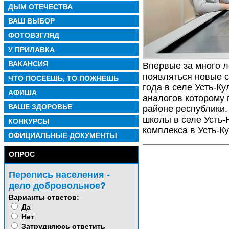
ДЫМ ОТЕЧЕСТВА
ВАШ ВЫБОР
ФОТОВЗГЛЯД
У ПРИЛАВКА
ВАКАНСИЯ
Впервые за много л
появляться новые с
ЧТО ПОСЕЕШЬ, ТО ПОЖНЕШЬ
года в селе Усть-К
АФИША
аналогов которому 
ВАШЕ ЗДОРОВЬЕ
районе республики.
школы в селе Усть-
КОНКУРСЫ
комплекса в Усть-
ОФИЦИАЛЬНЫЕ ДОКУМЕНТЫ
ОПРОС
Перепись населения -
дело добровольное?
Варианты ответов:
Да
Нет
Затрудняюсь ответить