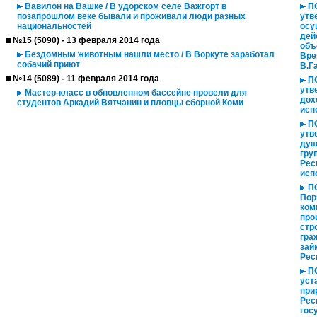
Вавилон на Вашке / В удорском селе Важгорт в
ПО
позапрошлом веке бывали и проживали люди разных
утв
национальностей
осу
дей
№15 (5090) - 13 февраля 2014 года
объ
Бездомным животным нашли место / В Воркуте заработал
Вре
собачий приют
В.Г
№14 (5089) - 11 февраля 2014 года
ПО
утв
Мастер-класс в обновленном бассейне провели для
дох
студентов Аркадий Вятчанин и пловцы сборной Коми
исп
ПО
утв
душ
гру
Рес
исп
ПО
Пор
ком
про
стр
гра
зай
Рес
ПО
уст
при
Рес
гос