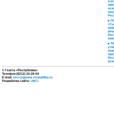
и и
оби
осо
зна
Рес
ПО
г.С
изб
реш
Рес
ком
ПО
утв
охр
при
Рес
исп
© Газета «Республика»
Телефон (8212) 24-26-04
E-mail:
secr@gazeta-respublika.ru
Разработка сайта:
«МС»