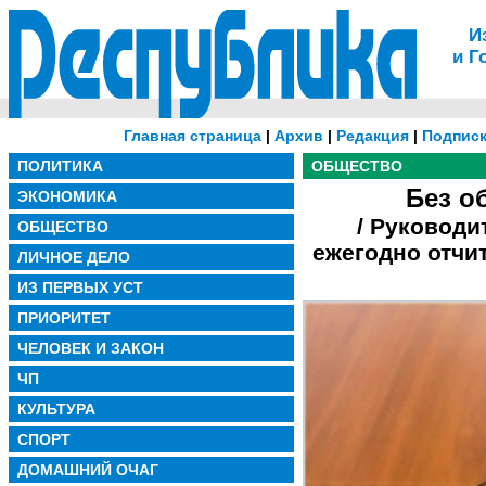
И
и Г
Главная страница
|
Архив
|
Редакция
|
Подписк
ПОЛИТИКА
ОБЩЕСТВО
Без о
ЭКОНОМИКА
/ Руководи
ОБЩЕСТВО
ежегодно отчи
ЛИЧНОЕ ДЕЛО
ИЗ ПЕРВЫХ УСТ
ПРИОРИТЕТ
ЧЕЛОВЕК И ЗАКОН
ЧП
КУЛЬТУРА
СПОРТ
ДОМАШНИЙ ОЧАГ