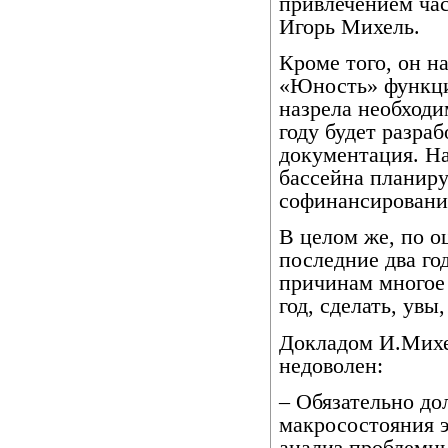
привлечением ча
Игорь Михель.
Кроме того, он н
«Юность» функцио
назрела необходи
году будет разра
документация. На
бассейна планиру
софинансировани
В целом же, по о
последние два г
причинам многое 
год, сделать, увы,
Докладом И.Михе
недоволен:
– Обязательно до
макросостояния э
анализ проблемн