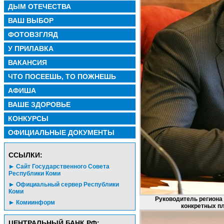
ДЫМ ОТЕЧЕСТВА
ВАШ ВЫБОР
ФОТОВЗГЛЯД
У ПРИЛАВКА
ВАКАНСИЯ
ЧТО ПОСЕЕШЬ, ТО ПОЖНЕШЬ
АФИША
ВАШЕ ЗДОРОВЬЕ
КОНКУРСЫ
ОФИЦИАЛЬНЫЕ ДОКУМЕНТЫ
CСЫЛКИ:
Сайт Государственного Совета
Республики Коми
Официальный сервер Республики
Коми
Руководитель региона
Комиинформ
конкретных п
ЦЕНТРАЛЬНЫЙ БАНК РФ: