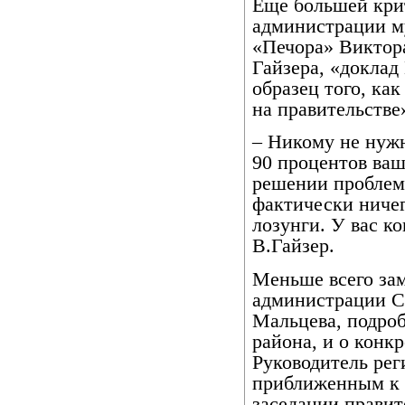
Еще большей крит
администрации м
«Печора» Виктора
Гайзера, «доклад
образец того, ка
на правительстве
– Никому не нуж
90 процентов ваш
решении проблем
фактически ничего
лозунги. У вас к
В.Гайзер.
Меньше всего зам
администрации С
Мальцева, подроб
района, и о конк
Руководитель рег
приближенным к т
заседании правит