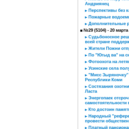
Андриянец
Перспективы без ка
Пожарные водоемы
Дополнительные 
№29 (5104) - 20 марта
Судьбоносное реше
всей стране поддер
Жители Пожни отп
По "Югыд ва" на с
Фотоохота на летя
Усинские села пол
"Мисс Зыряночку" 
Республики Коми
Состязания охотни
Ласта
Энергопаек отсроч
самостоятельности 
Кто достоин памят
Народный "рефере
провести обществен
Платный пансионат