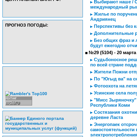
Выбирают наше / С
международный ры
Жилье по поручен
Андриянец
ПРОГНОЗ ПОГОДЫ:
Перспективы без ка
Дополнительные 
Без общих фраз и 
будут ежегодно отч
№29 (5104) - 20 марта
Судьбоносное реше
по всей стране под
Жители Пожни отп
По "Югыд ва" на с
Фотоохота на летя
Усинские села пол
"Мисс Зыряночку" 
Республики Коми
Состязания охотни
деревне Ласта
Энергопаек отсроч
самостоятельности 
электропотреблени