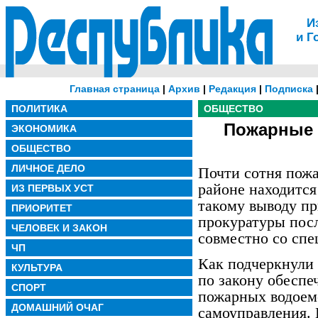
И
и Г
Главная страница
|
Архив
|
Редакция
|
Подписка
ПОЛИТИКА
ОБЩЕСТВО
Пожарные 
ЭКОНОМИКА
ОБЩЕСТВО
ЛИЧНОЕ ДЕЛО
Почти сотня пож
районе находится
ИЗ ПЕРВЫХ УСТ
такому выводу п
ПРИОРИТЕТ
прокуратуры пос
ЧЕЛОВЕК И ЗАКОН
совместно со сп
ЧП
Как подчеркнули
КУЛЬТУРА
по закону обеспе
СПОРТ
пожарных водоем
ДОМАШНИЙ ОЧАГ
самоуправления. 