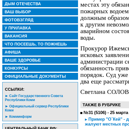
местах эту обяза
ДЫМ ОТЕЧЕСТВА
пожарных водоем
ВАШ ВЫБОР
должным образом
ФОТОВЗГЛЯД
к другим невозмо
У ПРИЛАВКА
аварийном состо
ВАКАНСИЯ
воды.
ЧТО ПОСЕЕШЬ, ТО ПОЖНЕШЬ
Прокурор Ижемско
АФИША
исковых заявлени
ВАШЕ ЗДОРОВЬЕ
администрации с
обязанность при
КОНКУРСЫ
порядок. Суд уже
ОФИЦИАЛЬНЫЕ ДОКУМЕНТЫ
два еще рассматр
CСЫЛКИ:
Светлана СОЛО
Сайт Государственного Совета
Республики Коми
ТАКЖЕ В РУБРИКЕ
Официальный сервер Республики
Коми
№31 (5106) - 25 марта
Комиинформ
Пример "О`Кей" - д
жалуют местных пр
ЦЕНТРАЛЬНЫЙ БАНК РФ: