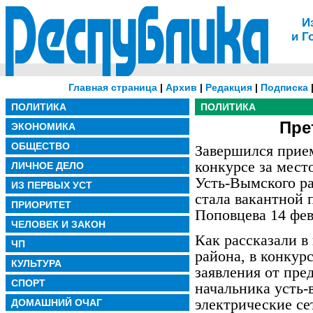
И
и Г
Главная страница
|
Архив
|
Редакция
|
Подписка
ПОЛИТИКА
ПОЛИТИКА
Пре
ЭКОНОМИКА
ОБЩЕСТВО
Завершился прием
конкурсе за мест
ЛИЧНОЕ ДЕЛО
Усть-Вымского р
ИЗ ПЕРВЫХ УСТ
стала вакантной 
ПРИОРИТЕТ
Поповцева 14 фев
ЧЕЛОВЕК И ЗАКОН
Как рассказали в
ЧП
района, в конку
КУЛЬТУРА
заявления от пре
СПОРТ
начальника усть
электрические с
ДОМАШНИЙ ОЧАГ