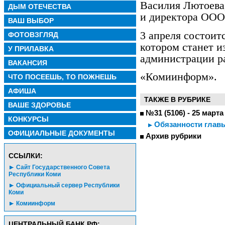
Василия Лютоева
ДЫМ ОТЕЧЕСТВА
и директора ООО
ВАШ ВЫБОР
3 апреля состоитс
ФОТОВЗГЛЯД
котором станет и
У ПРИЛАВКА
администрации р
ВАКАНСИЯ
«Комиинформ».
ЧТО ПОСЕЕШЬ, ТО ПОЖНЕШЬ
АФИША
ТАКЖЕ В РУБРИКЕ
ВАШЕ ЗДОРОВЬЕ
№31 (5106) - 25 марта
КОНКУРСЫ
Обязанности главы
ОФИЦИАЛЬНЫЕ ДОКУМЕНТЫ
Архив рубрики
CСЫЛКИ:
Сайт Государственного Совета
Республики Коми
Официальный сервер Республики
Коми
Комиинформ
ЦЕНТРАЛЬНЫЙ БАНК РФ: