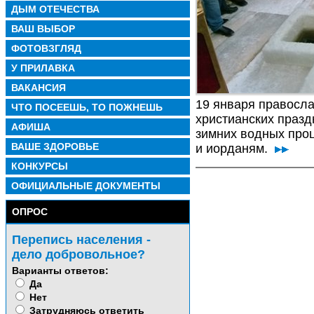
ДЫМ ОТЕЧЕСТВА
ВАШ ВЫБОР
ФОТОВЗГЛЯД
У ПРИЛАВКА
ВАКАНСИЯ
19 января правосла
ЧТО ПОСЕЕШЬ, ТО ПОЖНЕШЬ
христианских празд
АФИША
зимних водных проц
ВАШЕ ЗДОРОВЬЕ
и иорданям.
КОНКУРСЫ
ОФИЦИАЛЬНЫЕ ДОКУМЕНТЫ
ОПРОС
Перепись населения -
дело добровольное?
Варианты ответов:
Да
Нет
Затрудняюсь ответить