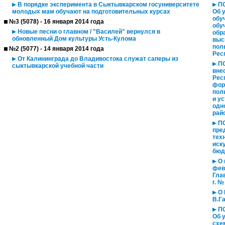
В порядке эксперимента в Сыктывкарском госуниверситете
ПО
молодых мам обучают на подготовительных курсах
Об 
обу
№3 (5078) - 16 января 2014 года
обу
Новые песни о главном / "Василей" вернулся в
обр
обновленный Дом культуры Усть-Кулома
выс
пол
№2 (5077) - 14 января 2014 года
Рес
От Калининграда до Владивостока служат саперы из
ПО
сыктывкарской учебной части
вне
Рес
фор
пол
и у
одн
рай
ПО
пре
тех
иск
бюд
О 
фев
Гла
г. №
О 
В.Га
ПО
Об 
схе