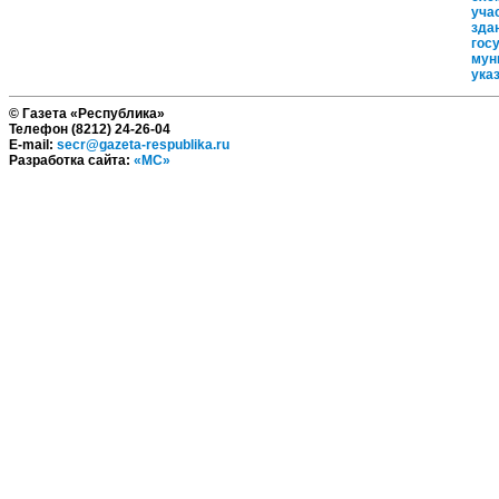
уча
зда
гос
мун
ука
© Газета «Республика»
Телефон (8212) 24-26-04
E-mail:
secr@gazeta-respublika.ru
Разработка сайта:
«МС»