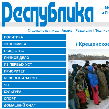
И
и Г
Главная страница
|
Архив
|
Редакция
|
Подписк
ПОЛИТИКА
/ Крещенско
ЭКОНОМИКА
ОБЩЕСТВО
ЛИЧНОЕ ДЕЛО
ИЗ ПЕРВЫХ УСТ
ПРИОРИТЕТ
ЧЕЛОВЕК И ЗАКОН
ЧП
КУЛЬТУРА
СПОРТ
ДОМАШНИЙ ОЧАГ