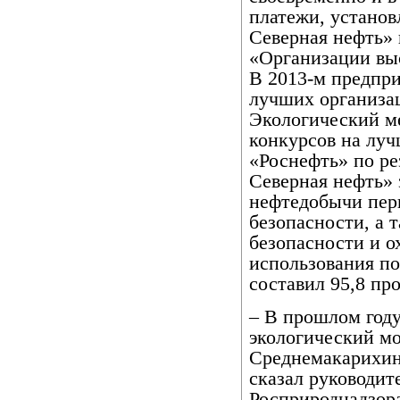
платежи, установ
Северная нефть» 
«Организации вы
В 2013-м предпри
лучших организа
Экологический м
конкурсов на лу
«Роснефть» по ре
Северная нефть» 
нефтедобычи перв
безопасности, а 
безопасности и о
использования по
составил 95,8 пр
– В прошлом год
экологический м
Среднемакарихин
сказал руководит
Росприроднадзора