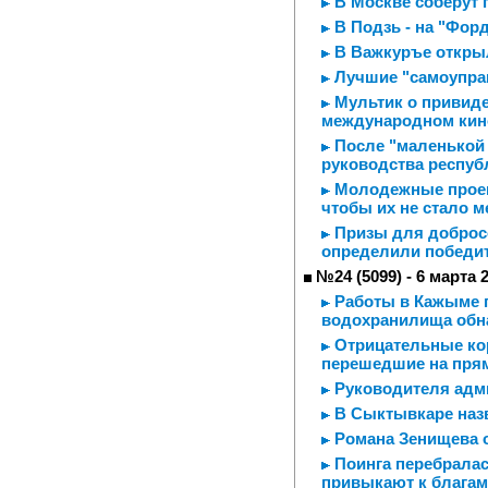
В Москве соберут 
В Подзь - на "Форде
В Важкуръе откры
Лучшие "самоупра
Мультик о привиде
международном кин
После "маленькой 
руководства респуб
Молодежные проект
чтобы их не стало 
Призы для добросо
определили победит
№24 (5099) - 6 марта 
Работы в Кажыме п
водохранилища обн
Отрицательные ко
перешедшие на прям
Руководителя адми
В Сыктывкаре назв
Романа Зенищева 
Поинга перебралас
привыкают к благам