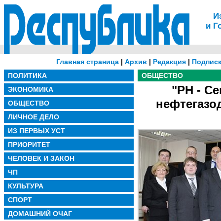
И
и Г
Главная страница
|
Архив
|
Редакция
|
Подписк
ПОЛИТИКА
ОБЩЕСТВО
"РН - С
ЭКОНОМИКА
нефтегазо
ОБЩЕСТВО
ЛИЧНОЕ ДЕЛО
ИЗ ПЕРВЫХ УСТ
ПРИОРИТЕТ
ЧЕЛОВЕК И ЗАКОН
ЧП
КУЛЬТУРА
СПОРТ
ДОМАШНИЙ ОЧАГ