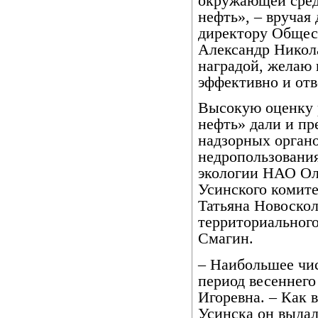
окружающей сред
нефть», – вручая
директору Общес
Александр Никол
наградой, желаю 
эффективно и отв
Высокую оценку 
нефть» дали и пр
надзорных органо
недропользовани
экологии НАО Ол
Усинского комит
Татьяна Новоскол
территориального
Смагин.
– Наибольшее чис
период весеннего
Игоревна. – Как 
Усинска он выдал