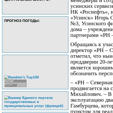
менеджеры и сот
усинских сервисн
НК «Роснефть», 
«Усинск» Игорь 
ПРОГНОЗ ПОГОДЫ:
№3, Усинского фи
дома – учрежден
партнерами «РН –
Обращаясь к учас
директор «РН – С
отметил, что ны
преддверии 20-ле
является хорошим
обозначить персп
– «РН – Северная
продвигается на 
Михайлович. – В 
эксплуатацию два
Гамбурцева, кото
пунктом для реал