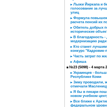
Лыжи Йиркапа и бес
голосование за луч
улиц
Формула повышенн
расчета пенсий их 
Обитель добрых по
исторические объек
В благодарность -
модернизацию ради 
Кто станет лучшим
конкурс "Кадровик-
Часть затрат по ж
Афиша
№23 (5098) - 4 марта 
Украинцев - больш
Республике Коми
Зиму проводили, ж
отмечали Маслениц
Я бы в пекари поше
новом учебном цен
Все ближе к Аркти
федеральном уровн