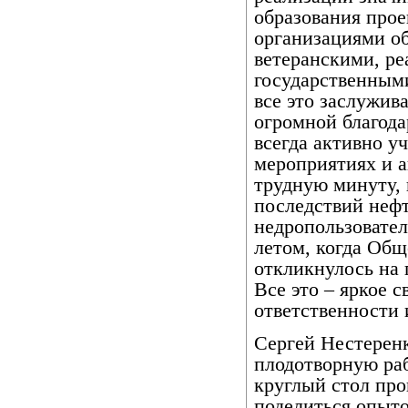
образования прое
организациями об
ветеранскими, р
государственным
все это заслужив
огромной благода
всегда активно уч
мероприятиях и а
трудную минуту, 
последствий нефт
недропользовате
летом, когда Общ
откликнулось на 
Все это – яркое 
ответственности 
Сергей Нестеренк
плодотворную ра
круглый стол про
поделиться опыт