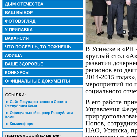
ДЫМ ОТЕЧЕСТВА
ВАШ ВЫБОР
ФОТОВЗГЛЯД
У ПРИЛАВКА
ВАКАНСИЯ
ЧТО ПОСЕЕШЬ, ТО ПОЖНЕШЬ
В Усинске в «РН 
круглый стол «А
АФИША
развития дочерне
ВАШЕ ЗДОРОВЬЕ
регионов его дея
КОНКУРСЫ
2014-2015 годах»
ОФИЦИАЛЬНЫЕ ДОКУМЕНТЫ
мероприятий по 
социального отч
CСЫЛКИ:
В его работе при
Сайт Государственного Совета
Республики Коми
Управления Феде
Официальный сервер Республики
природопользова
Коми
Попов, сотрудни
Комиинформ
НАО, Усинска, пр
ЦЕНТРАЛЬНЫЙ БАНК РФ: