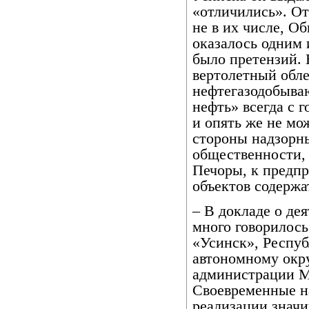
«отличились». От
не в их числе, О
оказалось одним и
было претензий.
вертолетный обл
нефтегазодобыва
нефть» всегда с г
и опять же не мо
стороны надзорны
общественности,
Печоры, к предп
объектов содержа
– В докладе о де
много говорилось
«Усинск», Респу
автономному округ
администрации М
Своевременные на
реализации знач