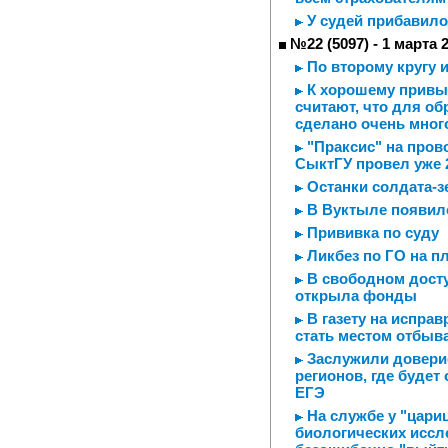
У судей прибавилос
№22 (5097) - 1 марта 
По второму кругу 
К хорошему привык
считают, что для о
сделано очень мног
"Праксис" на пров
СыктГУ провел уже 
Останки солдата-з
В Вуктыле появил
Прививка по суду
Ликбез по ГО на п
В свободном досту
открыла фонды
В газету на испра
стать местом отбыв
Заслужили доверие
регионов, где будет
ЕГЭ
На службе у "цари
биологических иссл