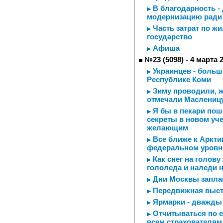
В благодарность -
модернизацию ради 
Часть затрат по ж
государство
Афиша
№23 (5098) - 4 марта 
Украинцев - больш
Республике Коми
Зиму проводили, ж
отмечали Маслениц
Я бы в пекари поше
секреты в новом уч
желающим
Все ближе к Аркти
федеральном уровн
Как снег на голову
гололеда и наледи 
Дни Москвы заплан
Передвижная выст
Ярмарки - дважды
Отчитываться по е
всем страхователям