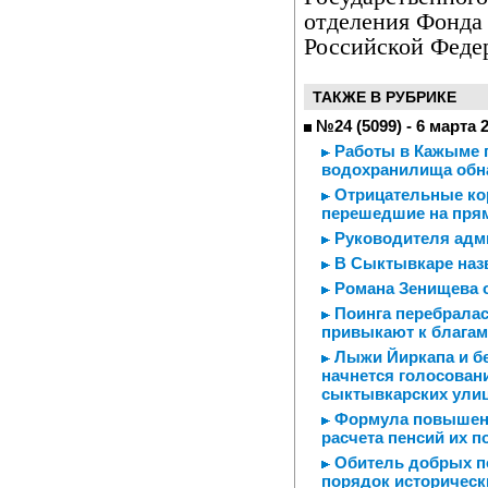
отделения Фонда 
Российской Феде
ТАКЖЕ В РУБРИКЕ
№24 (5099) - 6 марта 
Работы в Кажыме п
водохранилища обн
Отрицательные ко
перешедшие на прям
Руководителя адми
В Сыктывкаре назв
Романа Зенищева 
Поинга перебралас
привыкают к благам
Лыжи Йиркапа и бе
начнется голосован
сыктывкарских ули
Формула повышенн
расчета пенсий их 
Обитель добрых п
порядок историческ