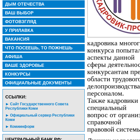
ДЫМ ОТЕЧЕСТВА
ВАШ ВЫБОР
ФОТОВЗГЛЯД
У ПРИЛАВКА
ВАКАНСИЯ
кадровика многог
ЧТО ПОСЕЕШЬ, ТО ПОЖНЕШЬ
конкурса попытал
аспекты данной
АФИША
сферы деятельнос
ВАШЕ ЗДОРОВЬЕ
конкурсантам пре
КОНКУРСЫ
области трудового
ОФИЦИАЛЬНЫЕ ДОКУМЕНТЫ
делопроизводства
персоналом.
CСЫЛКИ:
Также кадровики 
Сайт Государственного Совета
специальный
Республики Коми
вопрос от органи
Официальный сервер Республики
Коми
справочной
Комиинформ
правовой систем
ЦЕНТРАЛЬНЫЙ БАНК РФ: