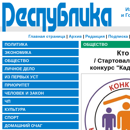
И
и Г
Главная страница
|
Архив
|
Редакция
|
Подписка
ПОЛИТИКА
ОБЩЕСТВО
Кто
ЭКОНОМИКА
/ Стартова
ОБЩЕСТВО
конкурс "Ка
ЛИЧНОЕ ДЕЛО
ИЗ ПЕРВЫХ УСТ
ПРИОРИТЕТ
ЧЕЛОВЕК И ЗАКОН
ЧП
КУЛЬТУРА
СПОРТ
ДОМАШНИЙ ОЧАГ