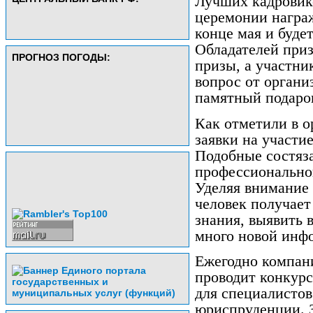
Лучших кадровик
церемонии награж
конце мая и буде
Обладателей при
ПРОГНОЗ ПОГОДЫ:
призы, а участни
вопрос от органи
памятный подаро
Как отметили в о
заявки на участи
Подобные состяза
профессиональног
Уделяя внимание
человек получает
знания, выявить 
много новой инф
Ежегодно компан
проводит конкур
для специалистов
юриспруденции. З