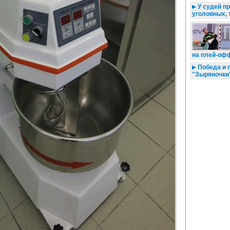
У судей пр
уголовных, 
на плей-оф
Победа и 
"Зыряночки