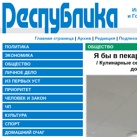
И
и Г
Главная страница
|
Архив
|
Редакция
|
Подписк
ПОЛИТИКА
ОБЩЕСТВО
Я бы в пека
ЭКОНОМИКА
/ Кулинарные с
ОБЩЕСТВО
до
ЛИЧНОЕ ДЕЛО
ИЗ ПЕРВЫХ УСТ
ПРИОРИТЕТ
ЧЕЛОВЕК И ЗАКОН
ЧП
КУЛЬТУРА
СПОРТ
ДОМАШНИЙ ОЧАГ