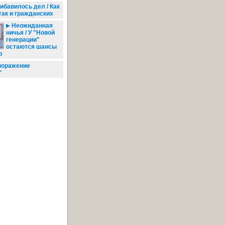
ибавилось дел / Как
так и гражданских
Неожиданная
ничья / У "Новой
генерации"
остаются шансы
ф
поражение
"