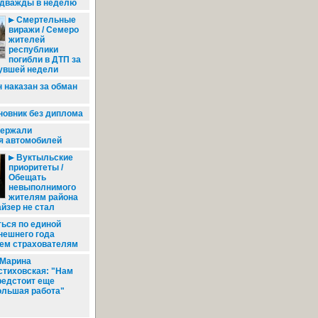
 дважды в неделю
Смертельные
виражи / Семеро
жителей
республики
погибли в ДТП за
нувшей недели
 наказан за обман
новник без диплома
держали
я автомобилей
Вуктыльские
приоритеты /
Обещать
невыполнимого
жителям района
йзер не стал
ься по единой
нешнего года
сем страхователям
Марина
стиховская: "Нам
редстоит еще
ольшая работа"