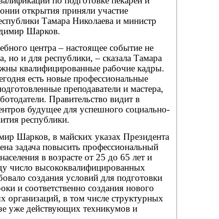
валификации по подготовке пекарей и
монии открытия приняли участие
еспублики Тамара Николаева и министр
адимир Шарков.
ебного центра – настоящее событие не
а, но и для республики, – сказала Тамара
ужны квалифицированные рабочие кадры.
сегодня есть новые профессиональные
одготовленные преподаватели и мастера,
ботодатели. Правительство видит в
ентров будущее для успешного социально-
ития республики.
мир Шарков, в майских указах Президента
лена задача повысить профессиональный
населения в возрасте от 25 до 65 лет и
оду число высококвалифицированных
бовало создания условий для подготовки
роки и соответственно создания нового
х организаций, в том числе структурных
азе уже действующих техникумов и