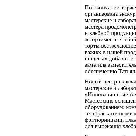
По окончании торжес
организована экску
мастерские и лабора
мастера продемонст
и хлебной продукци
ассортименте хлебо
торты все желающие
важно: в нашей прод
пищевых добавок и т
заметила заместител
обеспечению Татьян
Новый центр включа
мастерские и лабор
«Инновационные тех
Мастерские оснаще
оборудованием: кон
тестораскаточными 
фритюрницами, план
для выпекания хлеба