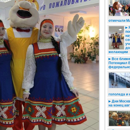
отмечали М
Я
по
на
се
уч
до
желающим
Все ближе 
Потенциал 
федерально
гололеда и 
Дни Москв
на конец ав