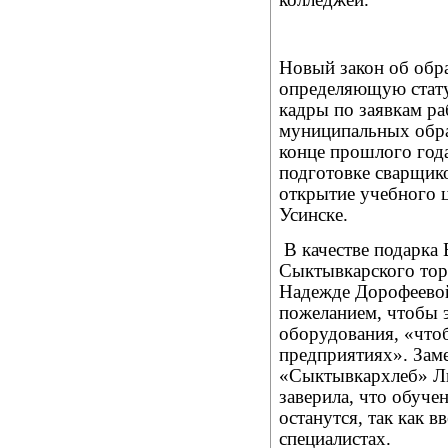
Новый закон об обр
определяющую статус
кадры по заявкам ра
муниципальных обра
конце прошлого год
подготовке сварщико
открытие учебного ц
Усинске.
В качестве подарка
Сыктывкарского тор
Надежде Дорофеевой
пожеланием, чтобы 
оборудования, «чтоб
предприятиях». Зам
«Сыктывкархлеб» Л
заверила, что обуче
останутся, так как 
специалистах.