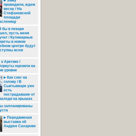
Зиму
проводили, ждем
весну / На
Стефановской
площади
асленицу
 бы в пекари
шел, пусть меня
учат / Кулинарные
креты в новом
ебном центре будут
ступны всем
к Арктике /
Воркуты оценили на
м уровне
Как снег на
голову / В
Сыктывкаре уже
есть
пострадавшие от
наледи на крышах
ы запланированы
густа
Передвижная
выставка об
Андрее Сахарове