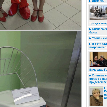
Ярмарки -
три дня ми
Бизнесмен
банка
Уволен чи
В Ухте за
потрошител
Вячеслав Га
Отчитыват
форме с ны
придется в
И
п
б