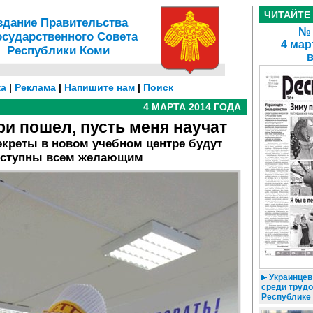
ЧИТАЙТЕ
здание Правительства
№ 
осударственного Совета
4 мар
Республики Коми
а
|
Реклама
|
Напишите нам
|
Поиск
4 МАРТА 2014 ГОДА
ри пошел, пусть меня научат
екреты в новом учебном центре будут
ступны всем желающим
Украинцев
среди трудо
Республике