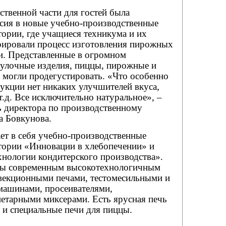
твенной части для гостей была
рсия в новые учебно-производственные
тории, где учащиеся техникума и их
рировали процесс изготовления пирожных
и. Представленные в огромном
булочные изделия, пиццы, пирожные и
 могли продегустировать. «Что особенно
укции нет никаких улучшителей вкуса,
.д. Все исключительно натуральное», –
ь директора по производственному
а Бовкунова.
ет в себя учебно-производственные
атории «Инновации в хлебопечении» и
нологии кондитерского производства».
ны современным высокотехнологичным
векционными печами, тестомесильными и
машинами, просеивателями,
етарными миксерами. Есть ярусная печь
 и специальные печи для пиццы.