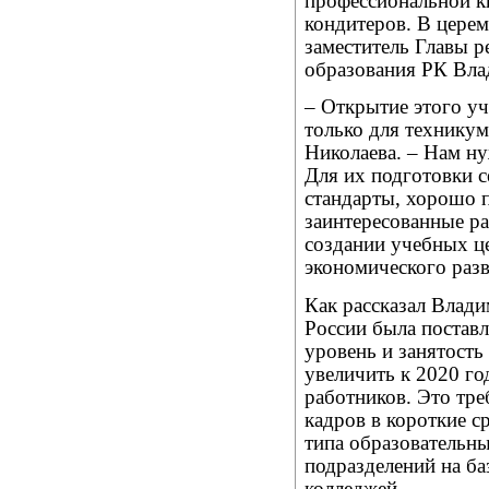
профессиональной к
кондитеров. В цере
заместитель Главы р
образования РК Вл
– Открытие этого уч
только для техникум
Николаева. – Нам н
Для их подготовки 
стандарты, хорошо п
заинтересованные ра
создании учебных ц
экономического разв
Как рассказал Влади
России была постав
уровень и занятость 
увеличить к 2020 г
работников. Это тре
кадров в короткие с
типа образовательны
подразделений на б
колледжей.