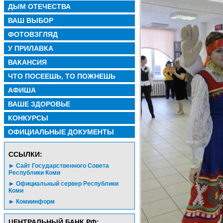
ДЫМ ОТЕЧЕСТВА
ВАШ ВЫБОР
ФОТОВЗГЛЯД
У ПРИЛАВКА
ВАКАНСИЯ
ЧТО ПОСЕЕШЬ, ТО ПОЖНЕШЬ
АФИША
ВАШЕ ЗДОРОВЬЕ
КОНКУРСЫ
ОФИЦИАЛЬНЫЕ ДОКУМЕНТЫ
CСЫЛКИ:
Сайт Государственного Совета
Республики Коми
Официальный сервер Республики
Коми
Комиинформ
ЦЕНТРАЛЬНЫЙ БАНК РФ: