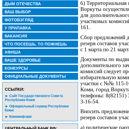
6) Территориальная 
ДЫМ ОТЕЧЕСТВА
Воркуты осуществля
ВАШ ВЫБОР
для дополнительного
ФОТОВЗГЛЯД
участковых комисси
161.
У ПРИЛАВКА
ВАКАНСИЯ
Сбор предложений д
резерв составов уча
ЧТО ПОСЕЕШЬ, ТО ПОЖНЕШЬ
с 1 марта по 21 март
АФИША
Документы по выдв
ВАШЕ ЗДОРОВЬЕ
дополнительного зач
КОНКУРСЫ
комиссий следует п
ОФИЦИАЛЬНЫЕ ДОКУМЕНТЫ
избирательную коми
участки с №№ 115-16
Коми, город Воркута
CСЫЛКИ:
телефоны: 8(82151) 
Сайт Государственного Совета
Республики Коми
3-16-54.
Официальный сервер Республики
Коми
Вносить предложени
резерв составов уча
Комиинформ
а) политические пар
ЦЕНТРАЛЬНЫЙ БАНК РФ: