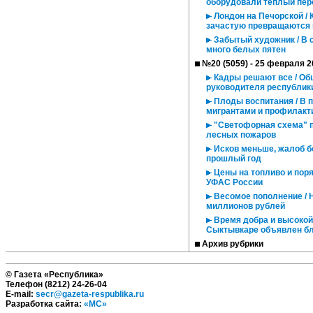
оборудовали теплый пер
Лондон на Печорской /
зачастую превращаются 
Забытый художник / В 
много белых пятен
№20 (5059) - 25 февраля 2
Кадры решают все / Об
руководителя республик
Плоды воспитания / В 
мигрантами и профилакт
"Светофорная схема" п
лесных пожаров
Исков меньше, жалоб б
прошлый год
Цены на топливо и поря
УФАС России
Весомое пополнение / 
миллионов рублей
Время добра и высокой 
Сыктывкаре объявлен б
Архив рубрики
© Газета «Республика»
Телефон (8212) 24-26-04
E-mail:
secr@gazeta-respublika.ru
Разработка сайта:
«МС»