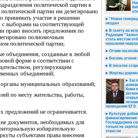
На
одразделения политической партии в
би
м политической партии им делегировано
от
но принимать участие в решении
"Новая генерац
х с выборами на соответствующей
неудач
ли право вносить предложения по
В газету на исп
Редакция "Запол
елегировано полномочным
стать местом от
ном политической партии;
наказания наруш
Отчим насилов
ые объединения, созданные в любой
Восемь угонов 
овой форме в соответствии с
В поселке сгор
дательством, регулирующим
твенных объединений;
Жертвы дорожн
Засл
е органы муниципальных образований;
довери
Коми п
регион
елей по месту жительства, работы,
открыт
незав
проведения ЕГЭ
х предложений не ограничивается.
Культуре доба
финансирование 
не документов, необходимых для
Господдержка ск
только на зарпла
рриториальную избирательную
отрасли
ркуты субъектами права внесения