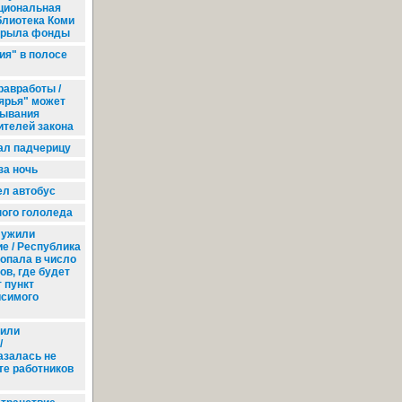
циональная
блиотека Коми
крыла фонды
ия" в полосе
равработы /
ярья" может
бывания
ителей закона
ал падчерицу
за ночь
ел автобус
ого гололеда
ужили
е / Республика
опала в число
ов, где будет
 пункт
исимого
вили
/
азалась не
те работников