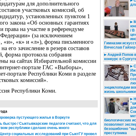
С
дидатурам для дополнительного
дл
 составов участковых комиссий, об
андидатур, установленных пунктом 1
ного закона «Об основных гарантиях
М
юн
и права на участие в референдуме
/ В
 Федерации» (за исключением
це
ин
, «и», «к» и «л»), форма письменного
Гимназии искусс
на его зачисление в резерв составов
Вячеслав Гайзер
й, форма протокола собрания
Андрей Попов 
конкурс в Сургут
ены на сайтах Избирательной комиссии
С
интернет-портале ГАС «Выборы»,
Иж
ет-портале Республики Коми в разделе
Пр
со
тковых комиссий».
лю
энциклопедии во
ссия Республики Коми.
жизнь школьники
Н
"ц
док
года
Со
ме
проверка пустующего жилья в Воркуте
биологических и
 быстро / Сыктывкарские педагоги считают, что для
позволяют экспе
твом республики сделано очень много
безошибочно "вы
преступника
/ Центр социальных исследований при СыктГУ провел