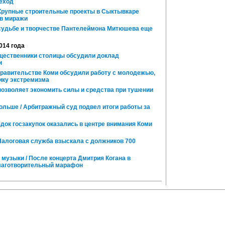
еход
 Крупные строительные проекты в Сыктывкаре
в миражи
судьбе и творчестве Пантелеймона Митюшева еще
014 года
щественники столицы обсудили доклад
и
правительстве Коми обсудили работу с молодежью,
ику экстремизма
озволяет экономить силы и средства при тушении
ольше / Арбитражный суд подвел итоги работы за
док госзакупок оказались в центре внимания Коми
Налоговая служба взыскала с должников 700
музыки / После концерта Дмитрия Когана в
лаготворительный марафон