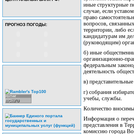
иные структурные п
случае, если уставо
право самостоятель
вопросов, связанны
ПРОГНОЗ ПОГОДЫ:
территории, либо ес
кандидатурам им д
(руководящим) орга
б) иные общественн
организационно-прав
федеральным законо
деятельность общес
в) представительны
г) собрания избират
учебы, службы.
Количество вносимы
Информация о переч
представления в Те
комиссию города Во