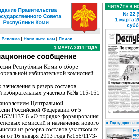
ЧИТАЙТЕ В Н
здание Правительства
№ 22 (
осударственного Совета
1 марта 2
Республики Коми
субб
|
Реклама
|
Напишите нам
|
Поиск
1 МАРТА 2014 ГОДА
ационное сообщение
ссии Республики Коми о сборе
ориальной избирательной комиссией
 зачисления в резерв составов
й избирательных участков №№ 115-161
тановлением Центральной
ссии Российской Федерации от 5
№152/1137-6 «О порядке формирования
астковых комиссий и назначения нового
Год здоровья н
миссии из резерва составов участковых
П
кру
ии от 16 января 2013 года №156/1173-