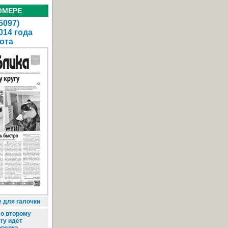
ОМЕРЕ
5097)
014 года
ота
е для галочки
о второму
гу идет