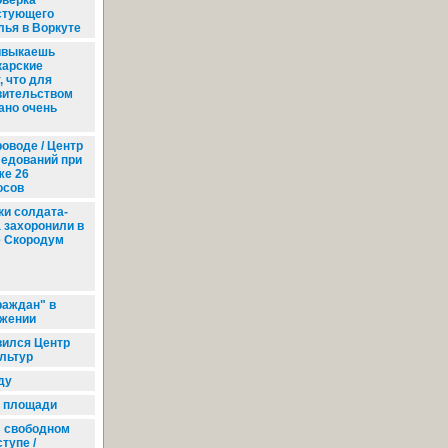
оверка
стующего
лья в Воркуте
ивыкаешь
карские
, что для
вительством
ано очень
оводе / Центр
едований при
же 26
осов
и солдата-
 захоронили в
е Скородум
раждан" в
ожении
вился Центр
льтур
ду
а площади
 свободном
тупе /