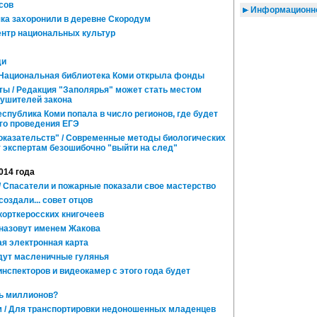
сов
Информационно
ка захоронили в деревне Скородум
нтр национальных культур
ди
 Национальная библиотека Коми открыла фонды
ты / Редакция "Заполярья" может стать местом
рушителей закона
спублика Коми попала в число регионов, где будет
го проведения ЕГЭ
оказательств" / Современные методы биологических
 экспертам безошибочно "выйти на след"
014 года
/ Спасатели и пожарные показали свое мастерство
здали... совет отцов
орткеросских книгочеев
назовут именем Жакова
я электронная карта
дут масленичные гулянья
спекторов и видеокамер с этого года будет
ть миллионов?
 / Для транспортировки недоношенных младенцев