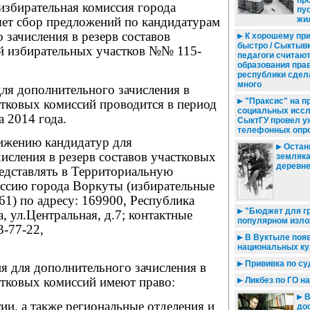
пр
избирательная комиссия города
пу
жи
ет сбор предложений по кандидатурам
 зачисления в резерв составов
К хорошему пр
быстро / Сыктыв
й избирательных участков №№ 115-
педагоги считают
образования пра
республики сдел
много
ля дополнительного зачисления в
"Праксис" на пр
стковых комиссий проводится в период
социальных иссл
а 2014 года.
СыктГУ провел у
телефонных опр
ижению кандидатур для
Останк
исления в резерв составов участковых
земляка
деревн
редставлять в Территориальную
ссию города Воркуты (избирательные
1) по адресу: 169900, Республика
"Бюджет для г
, ул.Центральная, д.7; контактные
популярном изл
3-77-22,
В Вуктыле поя
национальных ку
Прививка по су
я для дополнительного зачисления в
стковых комиссий имеют право:
Ликбез по ГО н
В
тии, а также региональные отделения и
дос