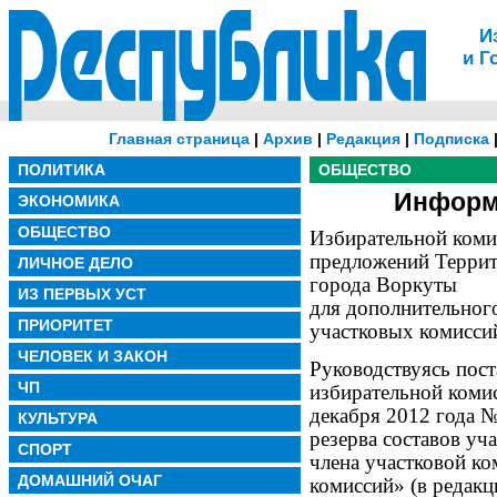
И
и Г
Главная страница
|
Архив
|
Редакция
|
Подписка
ПОЛИТИКА
ОБЩЕСТВО
Информ
ЭКОНОМИКА
ОБЩЕСТВО
Избирательной коми
предложений Террит
ЛИЧНОЕ ДЕЛО
города Воркуты
ИЗ ПЕРВЫХ УСТ
для дополнительного
ПРИОРИТЕТ
участковых комисси
ЧЕЛОВЕК И ЗАКОН
Руководствуясь пос
ЧП
избирательной коми
декабря 2012 года 
КУЛЬТУРА
резерва составов уч
СПОРТ
члена участковой ко
ДОМАШНИЙ ОЧАГ
комиссий» (в редакц