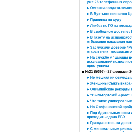
уже 26 телефонных опро
Останки солдата-земля
В Вуктыле появился Це
Прививка по суду
Ликбез по ГО на площа
В свободном доступе /
В газету на исправрабо
отбывания наказания на
Заслужили доверие / Ре
открыт пункт независимо
На службе у "царицы д
исследований позволяют
преступника
№21 (5096) - 27 февраля 2
Не мешкая ни секунды 
Женщины Сыктывкара со
Олимпийские рекорды к
"Выльгортский Арбат" 
Что такое универсальна
На Стефановской прой
Под бдительным оком ин
проходить сдача ЕГЭ
Гражданство - за деся
С минимальным риском