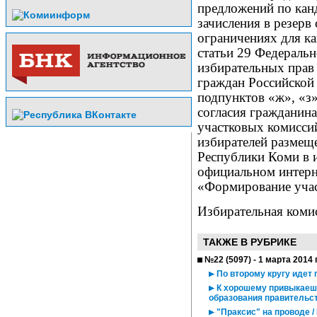
предложений по кан
зачисления в резерв
ограничениях для к
статьи 29 Федераль
избирательных прав 
граждан Российской
подпунктов «ж», «з»
согласия гражданина 
участковых комисси
избирателей размещ
Республики Коми в 
официальном интерн
«Формирование учас
Избирательная коми
ТАКЖЕ В РУБРИКЕ
№22 (5097) - 1 марта 2014 
По второму кругу идет 
К хорошему привыкаешь
образования правительс
"Праксис" на проводе 