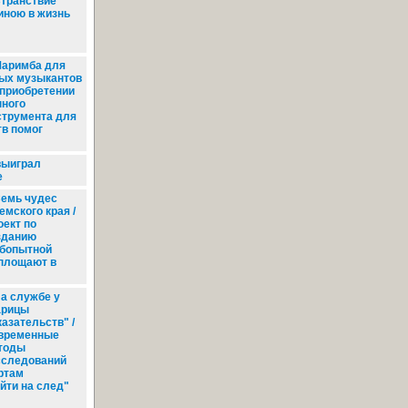
транствие
иною в жизнь
аримба для
ых музыкантов
 приобретении
нного
струмента для
тв помог
выиграл
е
емь чудес
емского края /
оект по
зданию
бопытной
площают в
а службе у
арицы
азательств" /
временные
тоды
сследований
ртам
йти на след"