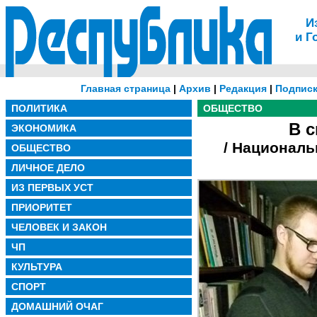
И
и Г
Главная страница
|
Архив
|
Редакция
|
Подписк
ПОЛИТИКА
ОБЩЕСТВО
В 
ЭКОНОМИКА
/ Националь
ОБЩЕСТВО
ЛИЧНОЕ ДЕЛО
ИЗ ПЕРВЫХ УСТ
ПРИОРИТЕТ
ЧЕЛОВЕК И ЗАКОН
ЧП
КУЛЬТУРА
СПОРТ
ДОМАШНИЙ ОЧАГ