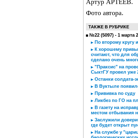
Артур АРТЕЕВ.
Фото автора.
ТАКЖЕ В РУБРИКЕ
№22 (5097) - 1 марта 
По второму кругу 
К хорошему привык
считают, что для о
сделано очень мног
"Праксис" на пров
СыктГУ провел уже 
Останки солдата-з
В Вуктыле появил
Прививка по суду
Ликбез по ГО на п
В газету на исправ
местом отбывания н
Заслужили доверие
где будет открыт п
На службе у "цари
биологических иссл