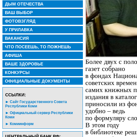
ДЫМ ОТЕЧЕСТВА
ВАШ ВЫБОР
ФОТОВЗГЛЯД
У ПРИЛАВКА
ВАКАНСИЯ
ЧТО ПОСЕЕШЬ, ТО ПОЖНЕШЬ
АФИША
Более двух с пол
ВАШЕ ЗДОРОВЬЕ
газет собрано
КОНКУРСЫ
в фондах Национ
ОФИЦИАЛЬНЫЕ ДОКУМЕНТЫ
советских времен
самих книжных по
CСЫЛКИ:
издания в каталог
Сайт Государственного Совета
приносили из фон
Республики Коми
удобно – ведь
Официальный сервер Республики
по формуляру сло
Коми
В этом году
Комиинформ
в библиотеке ре
ЦЕНТРАЛЬНЫЙ БАНК РФ: