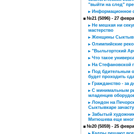
"выйти на след" пр
Информационное 
№21 (5096) - 27 февр
Не мешкая ни секу
мастерство
Женщины Сыктывкар
Олимпийские реко
"Выльгортский Арб
Что такое универс
На Стефановской 
Под бдительным ок
будет проходить сд
Гражданство - за 
С минимальным ри
младенцев оборудо
Лондон на Печорск
Сыктывкаре зачаст
Забытый художник 
Митюшева еще мног
№20 (5059) - 25 февр
Кадры решают все