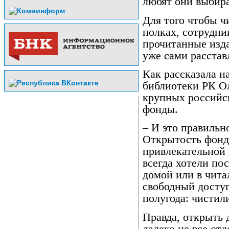
любят они выбира
Для того чтобы ч
полках, сотрудни
прочитанные изда
уже сами расстав
Как рассказала 
библиотеки РК Ол
крупных российс
фонды.
– И это правильн
Открытость фондо
привлекательной 
всегда хотели пос
домой или в чита
свободный доступ
полугода: чистил
Правда, открыть 
далеко не все от