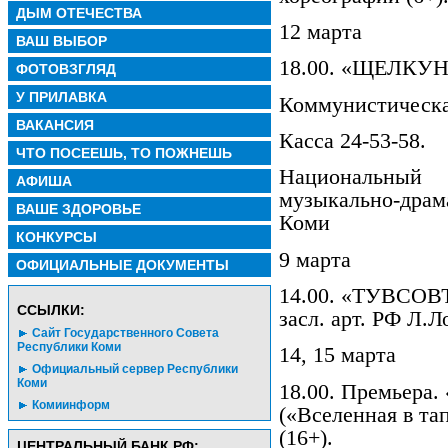
ДЫМ ОТЕЧЕСТВА
12 марта
ВАШ ВЫБОР
18.00. «ЩЕЛКУНЧ
ФОТОВЗГЛЯД
У ПРИЛАВКА
Коммунистическа
ВАКАНСИЯ
Касса 24-53-58.
ЧТО ПОСЕЕШЬ, ТО ПОЖНЕШЬ
Национальный
АФИША
музыкально-драм
ВАШЕ ЗДОРОВЬЕ
Коми
КОНКУРСЫ
9 марта
ОФИЦИАЛЬНЫЕ ДОКУМЕНТЫ
14.00. «ТУВСОВЪ
CСЫЛКИ:
засл. арт. РФ Л.Л
Сайт Государственного Совета
Республики Коми
14, 15 марта
Официальный сервер Республики
Коми
18.00. Премьер
Комиинформ
(«Вселенная в та
(16+).
ЦЕНТРАЛЬНЫЙ БАНК РФ: