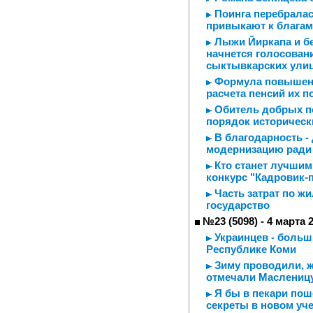
Поинга перебралас
привыкают к благам
Лыжи Йиркапа и бе
начнется голосован
сыктывкарских ули
Формула повышенн
расчета пенсий их 
Обитель добрых п
порядок историческ
В благодарность -
модернизацию ради 
Кто станет лучшим
конкурс "Кадровик-
Часть затрат по ж
государство
№23 (5098) - 4 марта 
Украинцев - больш
Республике Коми
Зиму проводили, ж
отмечали Маслениц
Я бы в пекари поше
секреты в новом уч