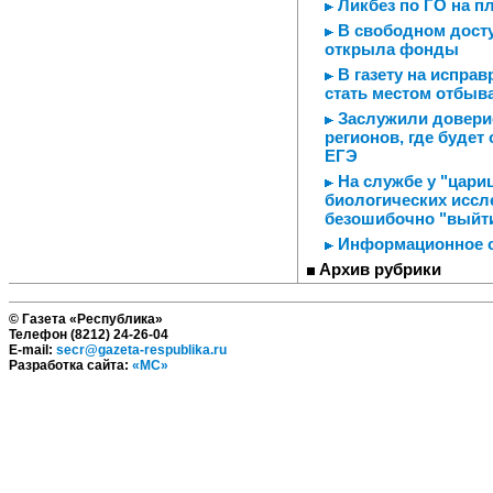
Ликбез по ГО на п
В свободном досту
открыла фонды
В газету на испра
стать местом отбыв
Заслужили доверие
регионов, где будет
ЕГЭ
На службе у "цари
биологических иссл
безошибочно "выйти
Информационное 
Архив рубрики
© Газета «Республика»
Телефон (8212) 24-26-04
E-mail:
secr@gazeta-respublika.ru
Разработка сайта:
«МС»