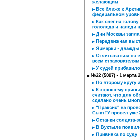
желающим
Все ближе к Аркти
федеральном уровн
Как снег на голову
гололеда и наледи 
Дни Москвы заплан
Передвижная выст
Ярмарки - дважды
Отчитываться по е
всем страхователям
У судей прибавилос
№22 (5097) - 1 марта 
По второму кругу 
К хорошему привык
считают, что для о
сделано очень мног
"Праксис" на пров
СыктГУ провел уже 
Останки солдата-з
В Вуктыле появил
Прививка по суду