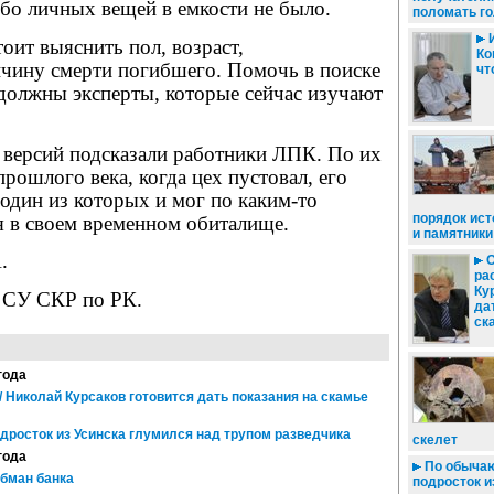
бо личных вещей в емкости не было.
поломать г
И
оит выяснить пол, возраст,
Ко
чину смерти погибшего. Помочь в поиске
чт
 должны эксперты, которые сейчас изучают
версий подсказали работники ЛПК. По их
прошлого века, когда цех пустовал, его
один из которых и мог по каким-то
порядок ис
я в своем временном обиталище.
и памятники
.
О
ра
Ку
 СУ СКР по РК.
да
ск
года
/ Николай Курсаков готовится дать показания на скамье
дросток из Усинска глумился над трупом разведчика
скелет
года
По обычаю
обман банка
подросток и