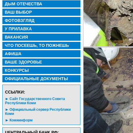
ДЫМ ОТЕЧЕСТВА
ВАШ ВЫБОР
ФОТОВЗГЛЯД
У ПРИЛАВКА
ВАКАНСИЯ
ЧТО ПОСЕЕШЬ, ТО ПОЖНЕШЬ
АФИША
ВАШЕ ЗДОРОВЬЕ
КОНКУРСЫ
ОФИЦИАЛЬНЫЕ ДОКУМЕНТЫ
CСЫЛКИ:
Сайт Государственного Совета
Республики Коми
Официальный сервер Республики
Коми
Комиинформ
ЦЕНТРАЛЬНЫЙ БАНК РФ: