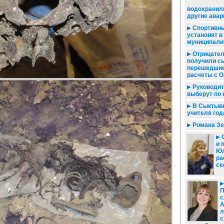
водохранил
другие авар
Спортивн
установят в
муниципали
Отрицател
получили с
перешедшие
расчеты с О
Руководит
выберут по 
В Сыктывк
учителя год
Романа Зе
С
и 
Юл
ра
се
П
с
А
л
с