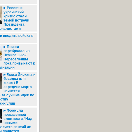
Россия и
украинский
кризис стали
темой встречи
Президента
урналистами
и вводить войска в
Поинга
перебралась в
Пичипашню /
Переселенцы
пока привыкают к
илизации
Лыжи Йиркапа и
беседка для
князя / В
середине марта
начнется
 за лучшие идеи по
йству
ких улиц
Формула
повышенной
сложности / Над
новыми
асчета пенсий их
м придется