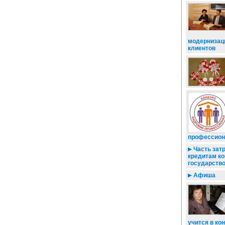
модернизац
клиентов
профессион
Часть зат
кредитам к
государств
Афиша
учится в ко