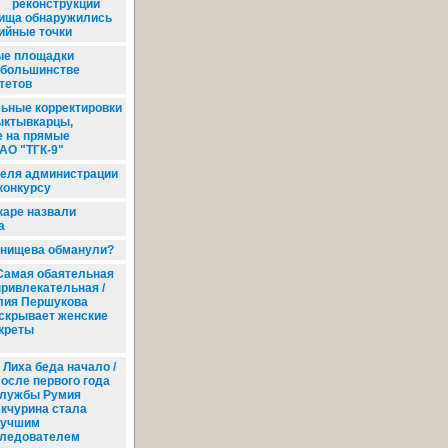
реконструкции
ища обнаружились
ийные точки
ые площадки
 большинстве
тетов
ьные корректировки
ыктывкарцы,
 на прямые
АО "ТГК-9"
еля администрации
конкурсу
аре назвали
а
нищева обманули?
амая обаятельная
привлекательная /
ия Першукова
скрывает женские
креты
Лиха беда начало /
осле первого года
лужбы Румия
кчурина стала
учшим
ледователем