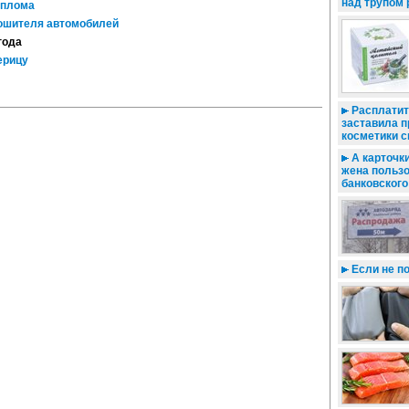
над трупом 
иплома
ошителя автомобилей
года
ерицу
Расплатить
заставила п
косметики 
А карточки
жена пользо
банковского
Если не п