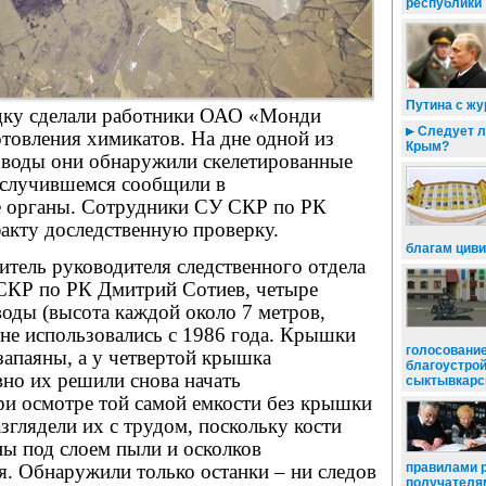
республики
Путина с ж
у сделали работники ОАО «Монди
Следует л
товления химикатов. На дне одной из
Крым?
 воды они обнаружили скелетированные
О случившемся сообщили в
е органы. Сотрудники СУ СКР по РК
акту доследственную проверку.
благам цив
титель руководителя следственного отдела
СКР по РК Дмитрий Сотиев, четыре
оды (высота каждой около 7 метров,
 не использовались с 1986 года. Крышки
голосование
запаяны, а у четвертой крышка
благоустро
вно их решили снова начать
сыктывкарс
ри осмотре той самой емкости без крышки
азглядели их с трудом, поскольку кости
ны под слоем пыли и осколков
правилами р
я. Обнаружили только останки – ни следов
получателя