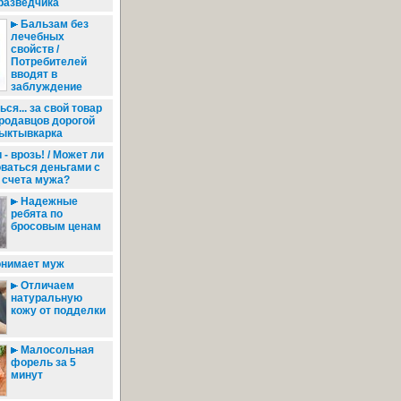
разведчика
Бальзам без
лечебных
свойств /
Потребителей
вводят в
заблуждение
ся... за свой товар
родавцов дорогой
сыктывкарка
 - врозь! / Может ли
ваться деньгами с
 счета мужа?
Надежные
ребята по
бросовым ценам
онимает муж
Отличаем
натуральную
кожу от подделки
Малосольная
форель за 5
минут