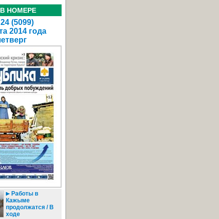
 В НОМЕРЕ
24 (5099)
та 2014 года
четверг
Работы в
Кажыме
продолжатся / В
ходе