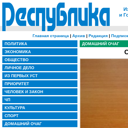
И
и Г
Главная страница
|
Архив
|
Редакция
|
Подписк
ПОЛИТИКА
ДОМАШНИЙ ОЧАГ
ЭКОНОМИКА
ОБЩЕСТВО
ЛИЧНОЕ ДЕЛО
ИЗ ПЕРВЫХ УСТ
ПРИОРИТЕТ
ЧЕЛОВЕК И ЗАКОН
ЧП
КУЛЬТУРА
СПОРТ
ДОМАШНИЙ ОЧАГ