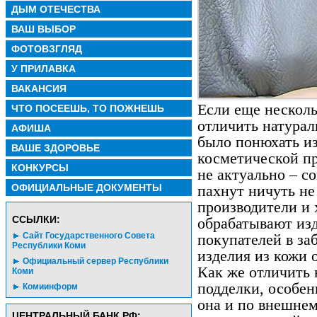
ДЫМ ОТЕЧЕСТВА
ВАШ ВЫБОР
ФОТОВЗГЛЯД
У ПРИЛАВКА
ВАКАНСИЯ
Если еще несколь
ЧТО ПОСЕЕШЬ, ТО ПОЖНЕШЬ
отличить натурал
АФИША
было понюхать из
ВАШЕ ЗДОРОВЬЕ
косметической пр
КОНКУРСЫ
не актуально – с
ОФИЦИАЛЬНЫЕ ДОКУМЕНТЫ
пахнут ничуть не
производители и
CСЫЛКИ:
обрабатывают изд
Сайт Государственного Совета
покупателей в за
Республики Коми
изделия из кожи о
Официальный сервер Республики
Как же отличить 
Коми
подделки, особен
Комиинформ
она и по внешнем
ЦЕНТРАЛЬНЫЙ БАНК РФ: