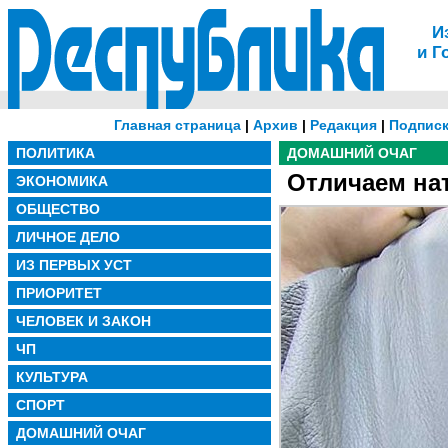
И
и Г
Главная страница
|
Архив
|
Редакция
|
Подписк
ПОЛИТИКА
ДОМАШНИЙ ОЧАГ
Отличаем на
ЭКОНОМИКА
ОБЩЕСТВО
ЛИЧНОЕ ДЕЛО
ИЗ ПЕРВЫХ УСТ
ПРИОРИТЕТ
ЧЕЛОВЕК И ЗАКОН
ЧП
КУЛЬТУРА
СПОРТ
ДОМАШНИЙ ОЧАГ