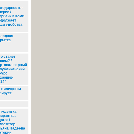
В
агодарность -
ерие /
ербанк в Коми
одолжает
ди удобства
ладкая
крытка
о станет
шим? /
ртовал первый
публиканский
курс
дровик-
14"
по жилищным
сирует
тудентка,
пирантка,
агог /
мпозитор
тьяна Надеева
атории