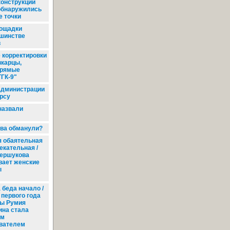
конструкции
обнаружились
е точки
ощадки
ьшинстве
в
 корректировки
карцы,
прямые
ТГК-9"
администрации
урсу
назвали
ва обманули?
 обаятельная
екательная /
ершукова
вает женские
ы
 беда начало /
 первого года
ы Румия
ина стала
им
вателем