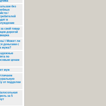
едчика
альзам без
чебных
йств /
требителей
одят в
блуждение
 за свой товар
вцов дорогой
вкарка
озь! / Может ли
ся деньгами с
та мужа?
адежные
бята по
осовым ценам
ет муж
тличаем
туральную
жу от подделки
алосольная
рель за 5
нут