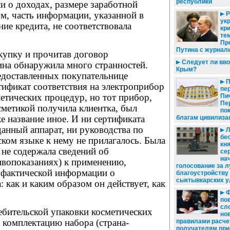
республики
и о доходах, размере заработной
м, часть информации, указанной в
Р
ук
ние кредита, не соответствовала
кр
те
Пр
Путина с журнал
купку и прочитав договор
Следует ли вво
ина обнаружила много странностей.
Крым?
едоставленных покупательнице
П
ификат соответствия на электроприбор
пе
етических процедур, но тот прибор,
Пи
Пе
сметикой получила клиентка, был
по
е название иное. И ни сертификата
благам цивилиза
данный аппарат, ни руководства по
Л
бе
ском языке к нему не прилагалось. Была
кня
 не содержала сведений об
се
на
ивопоказаниях) к применению,
голосование за л
 фактической информации о
благоустройству
сыктывкарских у
 как и каким образом он действует, как
Ф
по
сл
ебительской упаковки косметических
но
 комплектацию набора (страна-
правилами расче
получателям при