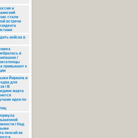
оссия и
раинский
изис стали
мой встречи
езидента
истами
дить войска в
оинга
ребралась в
чипашню /
реселенцы
ка привыкают к
ции
ыжи Йиркапа и
седка для
зя / В
редине марта
чнется
учшие идеи по
лиц
ормула
вышенной
ожности / Над
выми
та пенсий их
дется