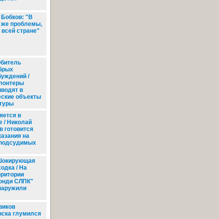
 Бобков: "В
 же проблемы,
о всей стране"
битель
брых
буждений /
лонтеры
иводят в
еские объекты
ьтуры
яется в
е / Николай
в готовится
казания на
 подсудимых
окирующая
одка / На
рритории
онди СЛПК"
наружили
виков
нска глумился