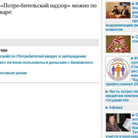
«Потре-бительский надзор» можно по
бл
каре:
дов
Сб
пр
модернизацию ра
клиентов
С
от
года
свойств / Потребителей вводят в заблуждение
Кт
ожет ли жена пользоваться деньгами с банковского
луч
Ста
рес
росовым ценам
кон
"Ка
профессионал 20
Часть затрат 
кредитам компен
государство
Афиша
С
ас
пед
Ко
Та
учится в консерв