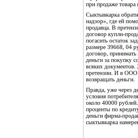
при продаже товара 
Сыктывкарка обрати
надзор», где ей пом
продавца. В претенз
договор купли-прода
погасить остаток за
размере 39668, 04 р
договор, принимать 
деньги за покупку с
всяких документов. 
претензии. И в ООО 
возвращать деньги.
Правда, уже через д
условия потребителя
около 40000 рублей
проценты по кредиту
деньги фирма-продав
сыктывкарка намерен