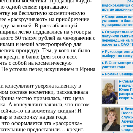
етенной косметики. Продавцы «чудо-
ре
водохранилища 
по одной схеме: приглашают
другие аварийны
нтку на бесплатную косметическую
Спортивные пл
 нее «раскручивают» на приобретение
установят в бол
ходу за кожей. В расслабляющей
муниципалитето
енщины легко поддавались на уговоры
Отрицательные
получили сыктыв
алого 50 тысяч рублей за чемоданчик с
перешедшие на 
иками и некий электроприбор для
расчеты с ОАО "
еских процедур. Тем, у кого не было
Руководителя 
я кредит в банке (для этого всех
выберут по конк
ять с собой на косметическую
В Сыктывкаре 
учителя года
. Не устояла перед искушением и Ирина
Романа Зенище
Самая
и консультант уверяла клиентку в
и привл
Юлия П
ом составе косметики, расхваливала
раскры
 Ирина честно призналась, что цена
секрет
ка. А консультант заявила, что потом
Лиха
 сейчас-то на косметику скидки! И
После
ар в рассрочку на два года.
служб
Акчур
 что оформляется эта «рассрочка»
лучш
упательнице предоставили… кредит.
следо