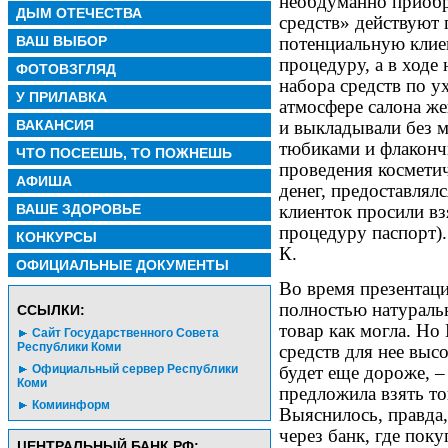
необдуманно приобр
ДЫМ ОТЕЧЕСТВА
средств» действуют 
ВАШ ВЫБОР
потенциальную клие
процедуру, а в ходе
ФОТОВЗГЛЯД
набора средств по у
У ПРИЛАВКА
атмосфере салона ж
ВАКАНСИЯ
и выкладывали без м
тюбиками и флаконч
ЧТО ПОСЕЕШЬ, ТО ПОЖНЕШЬ
проведения косметич
АФИША
денег, предоставлялс
ВАШЕ ЗДОРОВЬЕ
клиенток просили вз
процедуру паспорт)
КОНКУРСЫ
К.
ОФИЦИАЛЬНЫЕ ДОКУМЕНТЫ
Во время презентаци
полностью натуральн
CСЫЛКИ:
товар как могла. Но
Сайт Государственного Совета
Республики Коми
средств для нее высо
будет еще дороже, –
Официальный сервер Республики
Коми
предложила взять тов
Комиинформ
Выяснилось, правда,
через банк, где пок
ЦЕНТРАЛЬНЫЙ БАНК РФ: