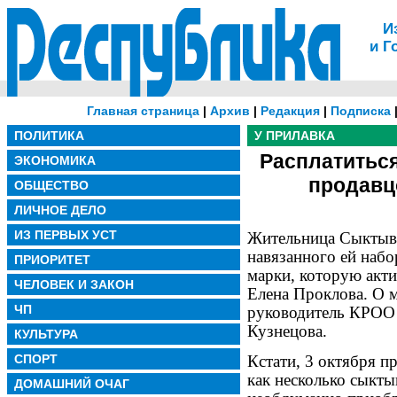
И
и Г
Главная страница
|
Архив
|
Редакция
|
Подписка
ПОЛИТИКА
У ПРИЛАВКА
Расплатиться.
ЭКОНОМИКА
продавц
ОБЩЕСТВО
ЛИЧНОЕ ДЕЛО
ИЗ ПЕРВЫХ УСТ
Жительница Сыктывк
навязанного ей набо
ПРИОРИТЕТ
марки, которую акт
ЧЕЛОВЕК И ЗАКОН
Елена Проклова. О 
ЧП
руководитель КРОО 
Кузнецова.
КУЛЬТУРА
СПОРТ
Кстати, 3 октября п
как несколько сыкты
ДОМАШНИЙ ОЧАГ