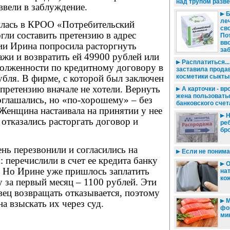
над трупом разв
ввели в заблуждение.
Б
ле
лась в КРОО «Потребительский
сво
огли составить претензию в адрес
По
вв
ии Ирина попросила расторгнуть
за
жи и возвратить ей 49900 рублей или
Расплатиться...
долженности по кредитному договору в
заставила прода
убля. В фирме, с которой был заключен
косметики сыкты
претензию вначале не хотели. Вернуть
А карточки - вр
жена пользовать
оглашались, но «по-хорошему» – без
банковского сче
Женщина настаивала на принятии у нее
Н
отказались расторгать договор и
ре
бр
ень перезвонили и согласились на
Если не понима
: перечислили в счет ее кредита банку
О
. Но Ирине уже пришлось заплатить
на
ко
 за первый месяц – 1100 рублей. Эти
ец возвращать отказывается, поэтому
М
а взыскать их через суд.
фо
ми