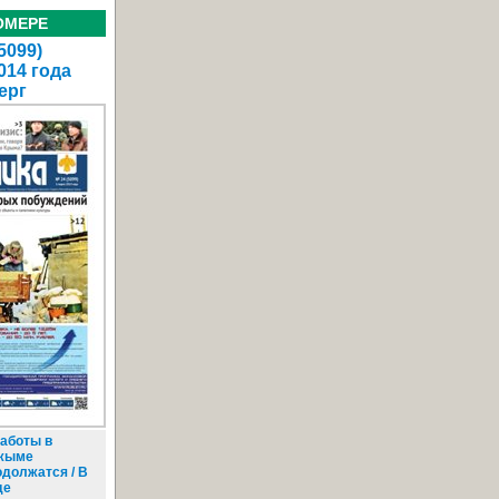
ОМЕРЕ
5099)
014 года
ерг
аботы в
жыме
одолжатся / В
де