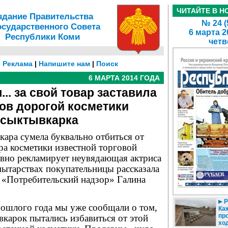
ЧИТАЙТЕ В Н
здание Правительства
№ 24 (
осударственного Совета
6 марта 2
Республики Коми
четв
|
Реклама
|
Напишите нам
|
Поиск
6 МАРТА 2014 ГОДА
.. за свой товар заставила
ов дорогой косметики
сыктывкарка
ара сумела буквально отбиться от
ра косметики известной торговой
ивно рекламирует неувядающая актриса
мытарствах покупательницы рассказала
«Потребительский надзор» Галина
Р
рошлого года мы уже сообщали о том,
Ка
пр
вкарок пытались избавиться от этой
хо