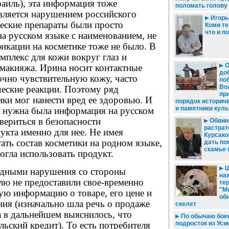
аиль), эта информация тоже
поломать голову
является нарушением российского
Игорь
еские препараты были просто
Коми те
что и п
а русском языке с наименованием, не
фикации на косметике тоже не было. В
мплекс для кожи вокруг глаз и
О
 макияжа. Ирина носит контактные
до
очно чувствительную кожу, часто
по
Во
ческие реакции. Поэтому ряд
пр
ки мог нанести вред ее здоровью. И
порядок историч
и памятники кул
, нужна была информация на русском
вериться в безопасности
Обвин
растрат
укта именно для нее. Не имея
Курсако
ть состав косметики на родном языке,
дать по
скамье
огла использовать продукт.
Ш
идными нарушения со стороны
нах
лю не предоставили свое-временно
те
"М
ую информацию о товаре, его цене и
об
ия (изначально шла речь о продаже
скелет
 а в дальнейшем выяснилось, что
По обычаю бое
ьский кредит). То есть потребителя
подросток из Уси