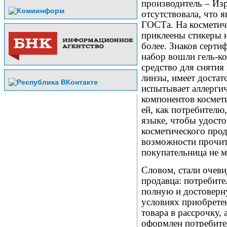
производитель – Изр
отсутствовала, что 
ГОСТа. На косметич
приклеены стикеры н
более. Знаков серти
набор вошли гель-ко
средство для снятия
линзы, имеет достат
испытывает аллерги
компонентов космети
ей, как потребителю
языке, чтобы удосто
косметического прод
возможности прочита
покупательница не м
Словом, стали очев
продавца: потребите
полную и достоверн
условиях приобретен
товара в рассрочку,
оформлен потребител