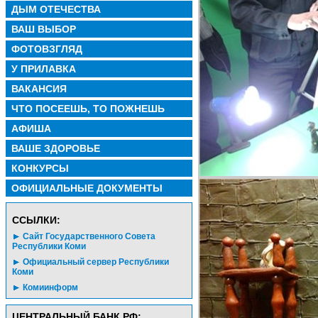
ДЫМ ОТЕЧЕСТВА
ВАШ ВЫБОР
ФОТОВЗГЛЯД
У ПРИЛАВКА
ВАКАНСИЯ
ЧТО ПОСЕЕШЬ, ТО ПОЖНЕШЬ
АФИША
ВАШЕ ЗДОРОВЬЕ
КОНКУРСЫ
ОФИЦИАЛЬНЫЕ ДОКУМЕНТЫ
CСЫЛКИ:
Сайт Государственного Совета
Республики Коми
Официальный сервер Республики
Коми
Комиинформ
ЦЕНТРАЛЬНЫЙ БАНК РФ: