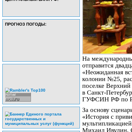
ПРОГНОЗ ПОГОДЫ:
На международны
отправится двад
«Неожиданная вс
колонии №25, ра
поселке Верхний 
в Санкт-Петербур
ГУФСИН РФ по 
За основу сценар
«История с приви
мультипликацией
Михаил Ивулин. О