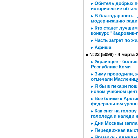
Обитель добрых по
исторические объек
В благодарность -
модернизацию ради 
Кто станет лучшим
конкурс "Кадровик-
Часть затрат по ж
Афиша
№23 (5098) - 4 марта 
Украинцев - больш
Республике Коми
Зиму проводили, ж
отмечали Маслениц
Я бы в пекари поше
новом учебном цен
Все ближе к Аркти
федеральном уровн
Как снег на голову
гололеда и наледи 
Дни Москвы заплан
Передвижная выст
Ярмарки - дважды