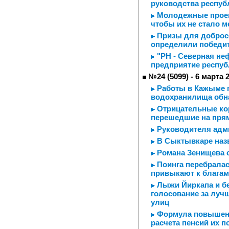
руководства респуб
Молодежные проект
чтобы их не стало 
Призы для добросо
определили победит
"РН - Северная не
предприятие респуб
№24 (5099) - 6 марта 
Работы в Кажыме п
водохранилища обн
Отрицательные ко
перешедшие на прям
Руководителя адми
В Сыктывкаре назв
Романа Зенищева 
Поинга перебралас
привыкают к благам
Лыжи Йиркапа и бес
голосование за луч
улиц
Формула повышенн
расчета пенсий их 