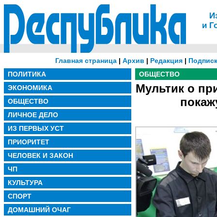
И
и Г
Главная страница
|
Архив
|
Редакция
|
Подписк
ПОЛИТИКА
ОБЩЕСТВО
Мультик о пр
ЭКОНОМИКА
покаж
ОБЩЕСТВО
ЛИЧНОЕ ДЕЛО
ИЗ ПЕРВЫХ УСТ
ПРИОРИТЕТ
ЧЕЛОВЕК И ЗАКОН
ЧП
КУЛЬТУРА
СПОРТ
ДОМАШНИЙ ОЧАГ