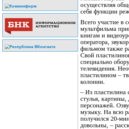
осуществляя обще
себя функции реж
Всего участие в 
мультфильма при
книгам и видеоу
оператора, звуко
фильмом также р
Свой пластилино
специально обору
телевидения. Не
пластилином – т
колонии.
– Из пластилина 
стулья, картины,
персонажей. Озву
музыку. На всю р
получился 20-ми
довольны, – расс