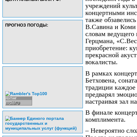
учреждений куль
концертными инс
также обзавелись
ПРОГНОЗ ПОГОДЫ:
В.Савина и Коми
словам ведущего
Герцмана, «С.Bech
приобретение: ку
прекрасной акуст
вокалисты.
В рамках концерт
Бетховена, сонат
традиции каждое
предварял эмоци
настраивая зал н
В финале концерт
комплимента.
– Невероятно сло