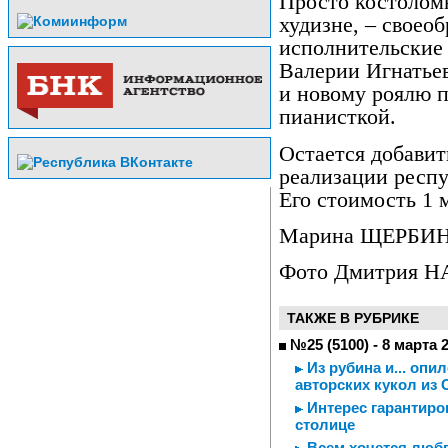
Просто костоломн
худизне, – своео
исполнительские
Валерии Игнатьев
и новому роялю п
пианисткой.
Остается добавит
реализации респ
Его стоимость 1 
Марина ЩЕРБИ
Фото Дмитрия 
ТАКЖЕ В РУБРИКЕ
№25 (5100) - 8 марта 
Из рубина и... опи
авторских кукол из 
Интерес гарантиро
столице
Всем хочется любв