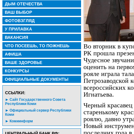
ДЫМ ОТЕЧЕСТВА
ВАШ ВЫБОР
ФОТОВЗГЛЯД
У ПРИЛАВКА
ВАКАНСИЯ
Во вторник в куп
ЧТО ПОСЕЕШЬ, ТО ПОЖНЕШЬ
РК прошла презен
АФИША
Чудесное звучан
ВАШЕ ЗДОРОВЬЕ
оценить на перво
КОНКУРСЫ
рояле играла тал
ОФИЦИАЛЬНЫЕ ДОКУМЕНТЫ
Петрозаводской к
всероссийских к
CСЫЛКИ:
Игнатьева.
Сайт Государственного Совета
Республики Коми
Черный красавец 
Официальный сервер Республики
старенькому кра
Коми
роялю, давно утр
Комиинформ
Новый инструмент
последних года в
ЦЕНТРАЛЬНЫЙ БАНК РФ: