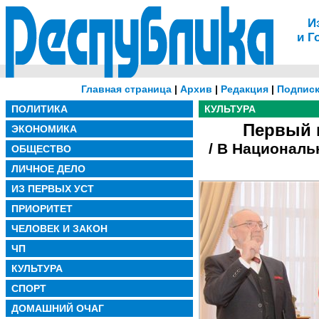
И
и Г
Главная страница
|
Архив
|
Редакция
|
Подписк
ПОЛИТИКА
КУЛЬТУРА
Первый 
ЭКОНОМИКА
/ В Националь
ОБЩЕСТВО
ЛИЧНОЕ ДЕЛО
ИЗ ПЕРВЫХ УСТ
ПРИОРИТЕТ
ЧЕЛОВЕК И ЗАКОН
ЧП
КУЛЬТУРА
СПОРТ
ДОМАШНИЙ ОЧАГ