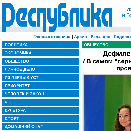
И
и Г
Главная страница
|
Архив
|
Редакция
|
Подписк
ПОЛИТИКА
ОБЩЕСТВО
Дефиле
ЭКОНОМИКА
/ В самом "сер
ОБЩЕСТВО
пров
ЛИЧНОЕ ДЕЛО
ИЗ ПЕРВЫХ УСТ
ПРИОРИТЕТ
ЧЕЛОВЕК И ЗАКОН
ЧП
КУЛЬТУРА
СПОРТ
ДОМАШНИЙ ОЧАГ