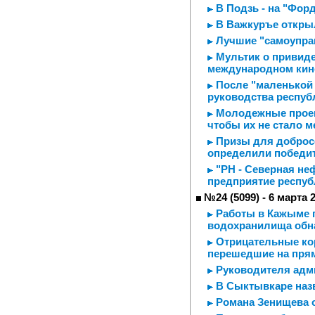
В Подзь - на "Форде
В Важкуръе откры
Лучшие "самоупра
Мультик о привиде
международном кин
После "маленькой 
руководства респуб
Молодежные проект
чтобы их не стало 
Призы для добросо
определили победит
"РН - Северная не
предприятие респуб
№24 (5099) - 6 марта 
Работы в Кажыме п
водохранилища обн
Отрицательные ко
перешедшие на прям
Руководителя адми
В Сыктывкаре назв
Романа Зенищева 