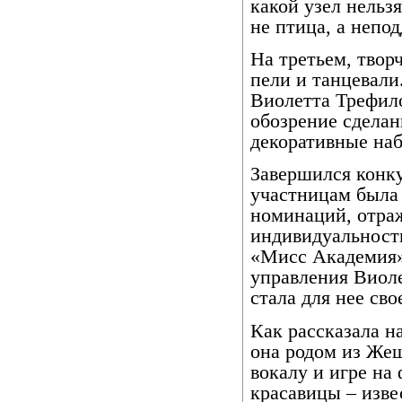
какой узел нельзя
не птица, а непо
На третьем, твор
пели и танцевали
Виолетта Трефило
обозрение сдела
декоративные наб
Завершился конку
участницам была
номинаций, отр
индивидуальност
«Мисс Академия» 
управления Виоле
стала для нее св
Как рассказала н
она родом из Жеш
вокалу и игре на
красавицы – изве