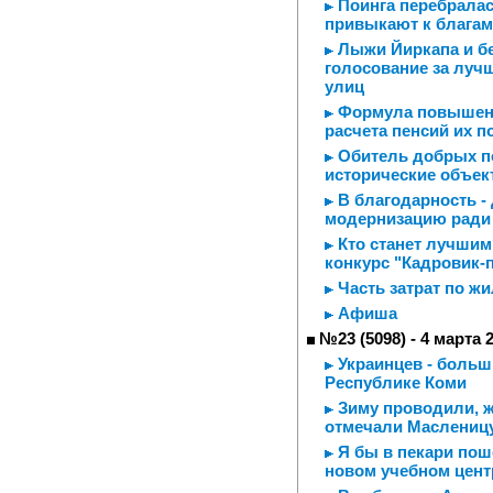
Поинга перебралас
привыкают к благам
Лыжи Йиркапа и бес
голосование за луч
улиц
Формула повышенн
расчета пенсий их 
Обитель добрых по
исторические объек
В благодарность -
модернизацию ради 
Кто станет лучшим
конкурс "Кадровик-
Часть затрат по ж
Афиша
№23 (5098) - 4 марта 
Украинцев - больш
Республике Коми
Зиму проводили, ж
отмечали Маслениц
Я бы в пекари поше
новом учебном цен