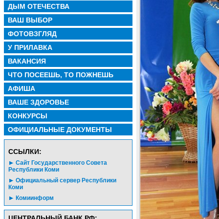
ДЫМ ОТЕЧЕСТВА
ВАШ ВЫБОР
ФОТОВЗГЛЯД
У ПРИЛАВКА
ВАКАНСИЯ
ЧТО ПОСЕЕШЬ, ТО ПОЖНЕШЬ
АФИША
ВАШЕ ЗДОРОВЬЕ
КОНКУРСЫ
ОФИЦИАЛЬНЫЕ ДОКУМЕНТЫ
CСЫЛКИ:
Сайт Государственного Совета
Республики Коми
Официальный сервер Республики
Коми
Комиинформ
ЦЕНТРАЛЬНЫЙ БАНК РФ: