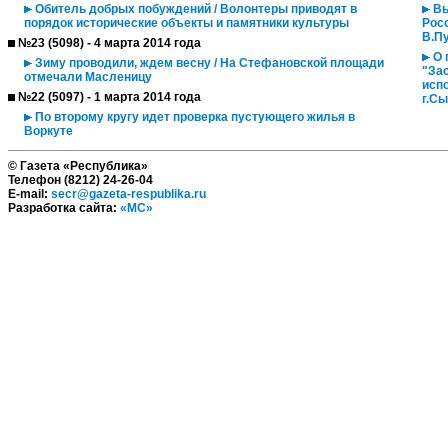
Обитель добрых побуждений / Волонтеры приводят в
Вы
порядок исторические объекты и памятники культуры
Рос
В.Пу
№23 (5098) - 4 марта 2014 года
О 
Зиму проводили, ждем весну / На Стефановской площади
"За
отмечали Масленицу
исп
№22 (5097) - 1 марта 2014 года
г.Сы
По второму кругу идет проверка пустующего жилья в
Воркуте
© Газета «Республика»
Телефон (8212) 24-26-04
E-mail:
secr@gazeta-respublika.ru
Разработка сайта:
«МС»