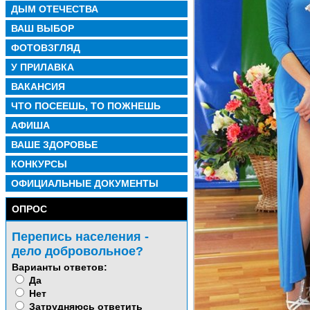
ДЫМ ОТЕЧЕСТВА
ВАШ ВЫБОР
ФОТОВЗГЛЯД
У ПРИЛАВКА
ВАКАНСИЯ
ЧТО ПОСЕЕШЬ, ТО ПОЖНЕШЬ
АФИША
ВАШЕ ЗДОРОВЬЕ
КОНКУРСЫ
ОФИЦИАЛЬНЫЕ ДОКУМЕНТЫ
ОПРОС
Перепись населения -
дело добровольное?
Варианты ответов:
Да
Нет
Затрудняюсь ответить