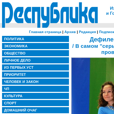
И
и Г
Главная страница
|
Архив
|
Редакция
|
Подписк
Дефиле
ПОЛИТИКА
/ В самом "сер
ЭКОНОМИКА
пров
ОБЩЕСТВО
ЛИЧНОЕ ДЕЛО
ИЗ ПЕРВЫХ УСТ
ПРИОРИТЕТ
ЧЕЛОВЕК И ЗАКОН
ЧП
КУЛЬТУРА
СПОРТ
ДОМАШНИЙ ОЧАГ