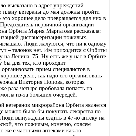
ло высказано в адрес учреждений
о плану ветераны до мая должны пройти
 это хорошее дело превращается для них в
 Председатель первичной организации
она Орбита Мария Маргатова рассказала:
изацией диспансеризации пожилых,
риглашаю. Люди жалуются, что ни к одному
гут – талонов нет. Им приходится с Орбиты
у на Ленина, 75. Ну есть же у нас в Орбите
 бы для тех, кто проходит
 организовать прием специалистов в
 хорошее дело, так надо его организовать
держала Виктория Попова, которая
уже раза четыре пробовала попасть на
могла из-за больших очередей.
й ветеранов микрорайона Орбита является
где можно было бы покупать лекарства по
 Люди вынуждены ездить в 47-ю аптеку на
ской, что пожилым, конечно, совсем
о же с частными аптеками как-то