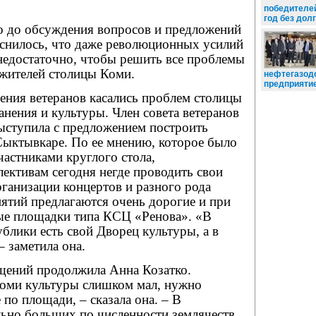
победителей
год без долг
о до обсуждения вопросов и предложений
яснилось, что даже революционных усилий
 недостаточно, чтобы решить все проблемы
 жителей столицы Коми.
нефтегазо
предприяти
ения ветеранов касались проблем столицы
анения и культуры. Член совета ветеранов
ыступила с предложением построить
Сыктывкаре. По ее мнению, которое было
астниками круглого стола,
ективам сегодня негде проводить свои
ганизации концертов и разного рода
ятий предлагаются очень дорогие и при
ые площадки типа КСЦ «Ренова». «В
блики есть свой Дворец культуры, а в
– заметила она.
щений продолжила Анна Козатко.
оми культуры слишком мал, нужно
по площади, – сказала она. – В
ьно больших по численности землячеств,