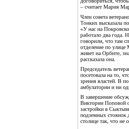
договориться, чтоб
– считает Мария Мар
Член совета ветера
Тонких высказала по
«У нас на Покровско
работало два года. Н
говорили, что там с
отделение по улице
живет на Орбите, зн
рассказала она.
Председатель ветер
посетовала на то, ч
зрения властей. В по
амбулатории и ни од
В завершение обсуж
Виктории Поповой о
застройки в Сыктывк
подземных стоянок 
столице так, что не