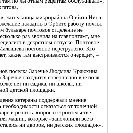
ы там по льготным рецептам обслуживали»,
гатова.
нов, жительница микрорайона Орбита Нина
желание наладить в Орбите работу почты.
м бульваре почтовое отделение не
есколько раз звонила на главпочтамт, мне
пециалист в декретном отпуске. Почтовое
 Малышева постоянно перегружено. Кто
ает, какие там выстраиваются очереди», –
анов поселка Заречье Людмила Краюхина
то Заречье находится совершенно вне поля
селке нет ни садика, ни школы, ни
ной детской площадки.
дения ветераны поддержали мнение
 необходимости отказаться от точечной
аре и решить вопрос о строительстве
для машин, которые «заполонили все в
 осталось ни дворов, ни детских площадок».