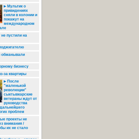
Мультик о
привидениях
сняли в колонии и
покажут на
международном
але
 не пустили на
поджигателю
 обманывали
орному бизнесу
з-за квартиры
После
"маленькой
революции"
сыктывкарские
ветераны ждут от
руководства
 дальнейшего
огих проблем
е проекты не
ез внимания /
обы их не стало