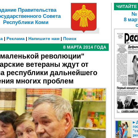
ЧИТАЙТЕ
здание Правительства
№ 
осударственного Совета
8 мар
Республики Коми
а
|
Реклама
|
Напишите нам
|
Поиск
8 МАРТА 2014 ГОДА
"маленькой революции"
арские ветераны ждут от
а республики дальнейшего
ния многих проблем
Д
го
"с
ре