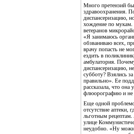
Много претензий бы
здравоохранения. П
диспансеризацию, но
хождение по мукам.
ветеранов микрорай
«Я занимаюсь орган
обзваниваю всех, п
врачу попасть не мо
ездить в поликлиник
амбулатория. Почему
диспансеризацию, не
субботу? Взялись за
правильно». Ее под
рассказала, что она 
флюорографию и не 
Еще одной проблемо
отсутствие аптеки, 
льготным рецептам.
улице Коммунистиче
неудобно. «Ну можн