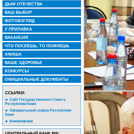
ДЫМ ОТЕЧЕСТВА
ВАШ ВЫБОР
ФОТОВЗГЛЯД
У ПРИЛАВКА
ВАКАНСИЯ
ЧТО ПОСЕЕШЬ, ТО ПОЖНЕШЬ
АФИША
ВАШЕ ЗДОРОВЬЕ
КОНКУРСЫ
ОФИЦИАЛЬНЫЕ ДОКУМЕНТЫ
CСЫЛКИ:
Сайт Государственного Совета
Республики Коми
Официальный сервер Республики
Коми
Комиинформ
ЦЕНТРАЛЬНЫЙ БАНК РФ: