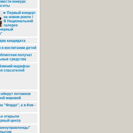
овести конкурс
асоты
Первый концерт
на новом рояле /
В Национальной
галерее
 черный
n"
два кандидата
 в воспитании детей
иблиотеки получат
ьные средства
Зимний марафон
я спасателей
соберут потомков
вой мировой
а "Форде", а в Ком -
е открыли
урный центр
амоуправленцы"
опытом