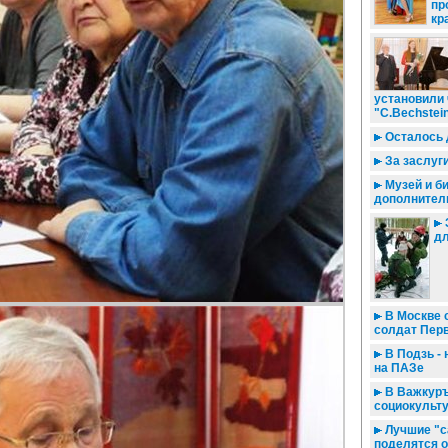
пр
кр
установили
"С.Bechstei
Осталось 
За заслуги
Музей и б
дополнител
дл
В Москве 
солдат Пер
В Подзь - н
на ПАЗе
В Важкуръ
социокульт
Лучшие "с
поделятся 