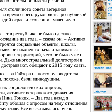
исполнительной власти региона.
И
/ 
от
еля сто­личного совета ветеранов
ав
за время своего руководства республикой
Са
каждой отрасли «совершил маленькую
к лет в республике не было сделано
последние два года, – сказал он. – Активно
строятся социальные объекты, школы,
тывкаре наконец-то начали заниматься
оровых территорий, чего не было уже с
н. Даже многострадальный долгострой в
 достраивают, обещают к 2015 году сдать.
"Вселенная 
еслава Гайзера на посту руководителя
ы, похоже, были единодушны.
гих социологических опросах, –
районом
сти, активист ветеранского движения
Нина Тонких. – Два года назад я
биту обошла с опросом на тему отношения
му главе. Все высказывались очень