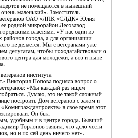
онцертов не помещаются в нынешний
б очень маленький». Заместитель
та ветеранов ОАО «ЛПК «СЛДК» Юлия
о ее родной микрорайон Лесозавод
городскими властями. «У нас один из
 районов города, а для организации
его не делается. Мы с ветеранами уже
шем депутатам, чтобы походатайствовали о
ового центра для молодежи, а воз и ныне
а.
 ветеранов института
» Виктория Попова подняла вопрос о
 ветеранов: «Мы каждый раз ищем
собраться. Думаю, это не такой сложный
лице построить Дом ветеранов с залом и
«Комигражданпроекте» в свое время этот
оектировали. Он был
м, удобным и в центре города. Бывший
адимир Торлопов заявил, что дело чести
ов, но и по сей день ничего нет».