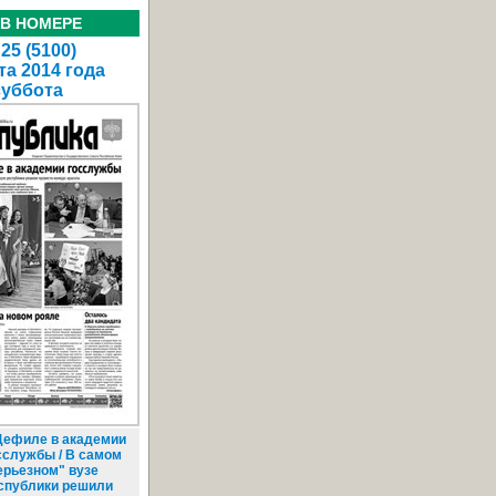
 В НОМЕРЕ
25 (5100)
та 2014 года
суббота
ефиле в академии
сслужбы / В самом
ерьезном" вузе
спублики решили