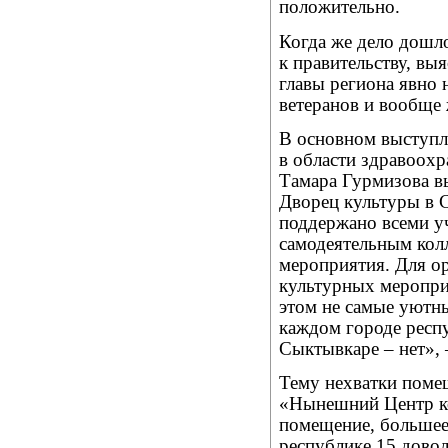
положительно.
Когда же дело дошл
к правительству, вы
главы региона явно
ветеранов и вообще
В основном выступл
в области здравоохр
Тамара Гурмизова в
Дворец культуры в 
поддержано всеми уч
самодеятельным колл
мероприятия. Для ор
культурных меропри
этом не самые уютн
каждом городе респу
Сыктывкаре – нет», 
Тему нехватки поме
«Нынешний Центр к
помещение, большее 
республике 15 довол