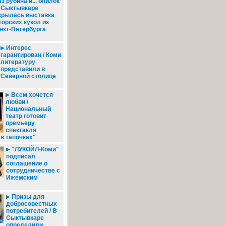
з рубина и... опилок
В Сыктывкаре
крылась выставка
торских кукол из
нкт-Петербурга
Интерес
гарантирован / Коми
литературу
представили в
Северной столице
Всем хочется
любви /
Национальный
театр готовит
премьеру
спектакля
в тапочках"
"ЛУКОЙЛ-Коми"
подписал
соглашение о
сотрудничестве с
Ижемским
Призы для
добросовестных
потребителей / В
Сыктывкаре
определили