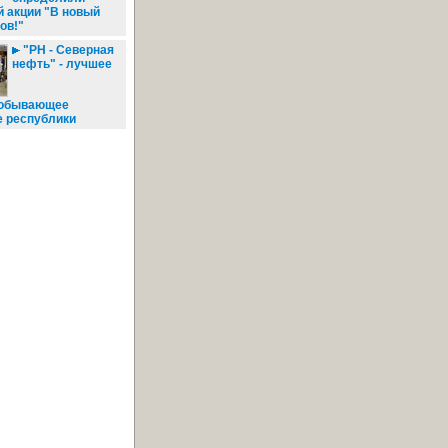
 акции "В новый
ов!"
"РН - Северная
нефть" - лучшее
добывающее
е республики