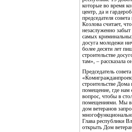
которые во время к
центр, да и гардеро
председателя сове
Козлова считает, чт
незаслуженно забыт 
самых криминальных
досуга молодежи нич
более десяти лет пи
строительстве досуг
там», – рассказала он
Председатель совета
«Комигражданпроект
строительстве Дома
помещение, где нам 
вопрос, чтобы в сто
помещениями. Мы в 
дом ветеранов запр
многофункциональны
Глава республики Вл
открыть Дом ветеран