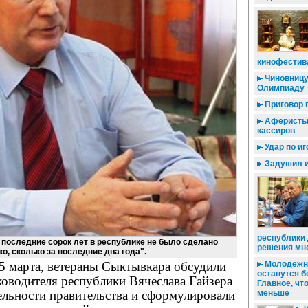
кинофестив
Чиновницу
Олимпиаду
Приговор 
Аферисты
кассиров
Удар по иг
Задушил и
республики
последние сорок лет в республике не было сделано
решения мн
ко, сколько за последние два года".
5 марта, ветераны Сыктывкара обсудили
Молодежны
останутся б
оводителя республики Вячеслава Гайзера
Главное, чт
ельности правительства и сформулировали
меньше