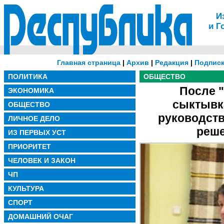
И
и Г
Главная страница
|
Архив
|
Редакция
|
Подписк
ПОЛИТИКА
ОБЩЕСТВО
После 
ЭКОНОМИКА
сыктывк
ОБЩЕСТВО
руководств
ЛИЧНОЕ ДЕЛО
реше
ИЗ ПЕРВЫХ УСТ
ПРИОРИТЕТ
ЧЕЛОВЕК И ЗАКОН
ЧП
КУЛЬТУРА
СПОРТ
ДОМАШНИЙ ОЧАГ