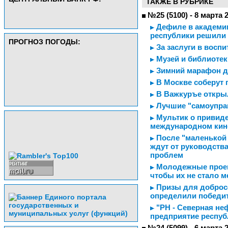
ТАКЖЕ В РУБРИКЕ
№25 (5100) - 8 марта 
Дефиле в академии
республики решили 
ПРОГНОЗ ПОГОДЫ:
За заслуги в воспи
Музей и библиотек
Зимний марафон д
В Москве соберут 
В Важкуръе откры
Лучшие "самоупра
Мультик о привиде
международном кин
После "маленькой
ждут от руководств
проблем
Молодежные проект
чтобы их не стало 
Призы для добросо
определили победит
"РН - Северная не
предприятие респуб
№24 (5099) - 6 марта 