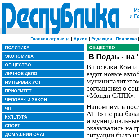
И
и Г
Главная страница
|
Архив
|
Редакция
|
Подписка
ПОЛИТИКА
ОБЩЕСТВО
В Подзь - на 
ЭКОНОМИКА
ОБЩЕСТВО
В поселки Ком и 
ездят новые авто
ЛИЧНОЕ ДЕЛО
муниципалитетом
ИЗ ПЕРВЫХ УСТ
соглашения о со
ПРИОРИТЕТ
«Монди СЛПК».
ЧЕЛОВЕК И ЗАКОН
Напомним, в пос
ЧП
АТП» не раз бала
КУЛЬТУРА
и муниципальные
СПОРТ
оказывались на 
ситуации было н
ДОМАШНИЙ ОЧАГ