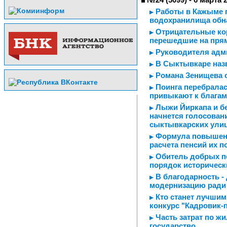
Работы в Кажыме п
водохранилища обн
Отрицательные ко
перешедшие на прям
Руководителя адми
В Сыктывкаре назв
Романа Зенищева 
Поинга перебралас
привыкают к благам
Лыжи Йиркапа и бе
начнется голосован
сыктывкарских ули
Формула повышенн
расчета пенсий их 
Обитель добрых п
порядок историческ
В благодарность -
модернизацию ради 
Кто станет лучшим
конкурс "Кадровик-
Часть затрат по ж
государство