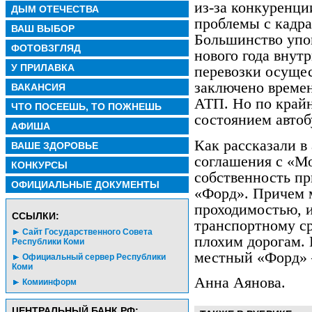
из-за конкуренци
ДЫМ ОТЕЧЕСТВА
проблемы с кадра
ВАШ ВЫБОР
Большинство упо
ФОТОВЗГЛЯД
нового года вну
У ПРИЛАВКА
перевозки осущес
заключено време
ВАКАНСИЯ
АТП. Но по крайн
ЧТО ПОСЕЕШЬ, ТО ПОЖНЕШЬ
состоянием автоб
АФИША
Как рассказали в
ВАШЕ ЗДОРОВЬЕ
соглашения с «
КОНКУРСЫ
собственность пр
ОФИЦИАЛЬНЫЕ ДОКУМЕНТЫ
«Форд». Причем 
проходимостью, и
CСЫЛКИ:
транспортному ср
Сайт Государственного Совета
плохим дорогам. 
Республики Коми
местный «Форд» –
Официальный сервер Республики
Коми
Анна Аянова.
Комиинформ
ЦЕНТРАЛЬНЫЙ БАНК РФ: