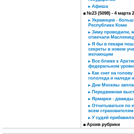
Афиша
№23 (5098) - 4 марта 
Украинцев - больш
Республике Коми
Зиму проводили, ж
отмечали Маслениц
Я бы в пекари поше
секреты в новом уч
желающим
Все ближе к Аркти
федеральном уровн
Как снег на голову
гололеда и наледи 
Дни Москвы заплан
Передвижная выст
Ярмарки - дважды
Отчитываться по е
всем страхователям
У судей прибавилос
Архив рубрики