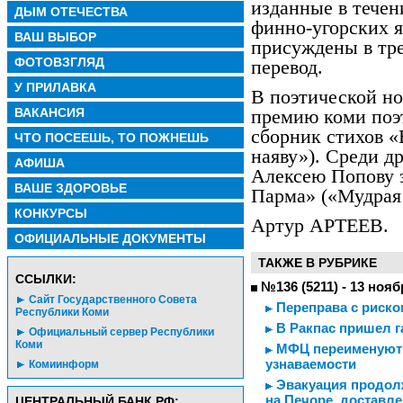
изданные в течен
ДЫМ ОТЕЧЕСТВА
финно-угорских я
ВАШ ВЫБОР
присуждены в тре
ФОТОВЗГЛЯД
перевод.
У ПРИЛАВКА
В поэтической н
ВАКАНСИЯ
премию коми поэ
сборник стихов «
ЧТО ПОСЕЕШЬ, ТО ПОЖНЕШЬ
наяву»). Среди д
АФИША
Алексею Попову 
ВАШЕ ЗДОРОВЬЕ
Парма» («Мудрая
КОНКУРСЫ
Артур АРТЕЕВ.
ОФИЦИАЛЬНЫЕ ДОКУМЕНТЫ
ТАКЖЕ В РУБРИКЕ
CСЫЛКИ:
№136 (5211) - 13 нояб
Сайт Государственного Совета
Переправа с риско
Республики Коми
В Ракпас пришел г
Официальный сервер Республики
Коми
МФЦ переименуют и
узнаваемости
Комиинформ
Эвакуация продолж
на Печоре, доставл
ЦЕНТРАЛЬНЫЙ БАНК РФ: