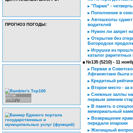
"Парме" - четверть
Пополнение в союз
Автошколы сдают э
ПРОГНОЗ ПОГОДЫ:
водителей
Нужен ли запрет н
Открытие без откры
Богородске продолж
Игрушки из прошло
каталог раритетных
№135 (5210) - 11 нояб
Первая в Советско
Афганистане была со
Кредитный рейтинг
Второе место - за 
Снежные залпы на 
первым зимним ста
В память о спецпо
мемориальный кам
Возвращение храма
передали епархии
Жилищный вопрос 