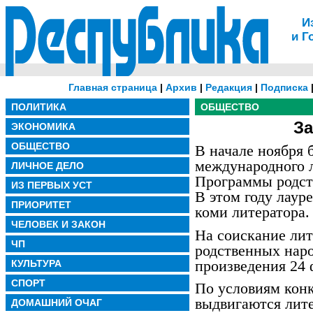
И
и Г
Главная страница
|
Архив
|
Редакция
|
Подписка
ПОЛИТИКА
ОБЩЕСТВО
За
ЭКОНОМИКА
ОБЩЕСТВО
В начале ноября 
международного 
ЛИЧНОЕ ДЕЛО
Программы родст
ИЗ ПЕРВЫХ УСТ
В этом году лаур
ПРИОРИТЕТ
коми литератора.
ЧЕЛОВЕК И ЗАКОН
На соискание ли
ЧП
родственных нар
произведения 24 
КУЛЬТУРА
СПОРТ
По условиям конк
выдвигаются лит
ДОМАШНИЙ ОЧАГ