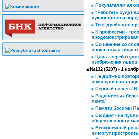
Покупателям алког
"Работать будут вс
руководство и опре
Тест-драйв для п
К профессии - твор
продемонстрировал
Сочинение со слова
новшества ожидают
Царь зверей в удор
изображения львов 
№132 (5207) - 1 ноябр
Не должно повторит
помянули в столице
Первый пошел / В
Ради чистых берег
лента"
Памяти Зосимы Па
Бюджет - на публи
общественности ма
Бесконечный розыг
не могут пристроить