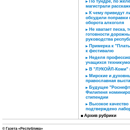
По тундре, по желе
магистрали расскаж
К чему приведут ли
обсудили поправки 
оборота алкоголя
Не хватает песка, 
готовности дорожны
руководства респуб
Примерка к "Плать
к фестивалю
Неделя профессио
учащихся техникум
В "ЛУКОЙЛ-Коми" 
Мирские и духовны
православная выста
Будущее "Роснефти
Филипеня номиниро
стипендии
Высокое качество
подтверждено лабо
Архив рубрики
© Газета «Республика»