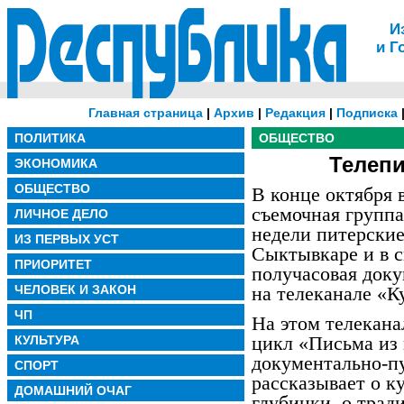
И
и Г
Главная страница
|
Архив
|
Редакция
|
Подписка
ПОЛИТИКА
ОБЩЕСТВО
Телепи
ЭКОНОМИКА
ОБЩЕСТВО
В конце октября 
съемочная группа
ЛИЧНОЕ ДЕЛО
недели питерски
ИЗ ПЕРВЫХ УСТ
Сыктывкаре и в 
ПРИОРИТЕТ
получасовая доку
ЧЕЛОВЕК И ЗАКОН
на телеканале «К
ЧП
На этом телекана
цикл «Письма из
КУЛЬТУРА
документально-п
СПОРТ
рассказывает о к
ДОМАШНИЙ ОЧАГ
глубинки, о трад