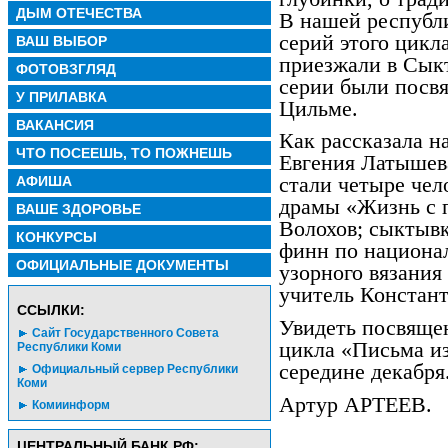
ДЫМ ОТЕЧЕСТВА
В нашей республи
серий этого цик
ВАШ ВЫБОР
приезжали в Сык
ФОТОВЗГЛЯД
серии были посв
У ПРИЛАВКА
Цильме.
ВАКАНСИЯ
Как рассказала н
ЧТО ПОСЕЕШЬ, ТО ПОЖНЕШЬ
Евгения Латышева
АФИША
стали четыре чел
драмы «Жизнь с 
ВАШЕ ЗДОРОВЬЕ
Волохов; сыктывк
КОНКУРСЫ
финн по национа
ОФИЦИАЛЬНЫЕ ДОКУМЕНТЫ
узорного вязания
учитель Констан
CСЫЛКИ:
Увидеть посвяще
Сайт Государственного Совета
цикла «Письма и
Республики Коми
середине декабря
Официальный сервер Республики
Коми
Артур АРТЕЕВ.
Комиинформ
ЦЕНТРАЛЬНЫЙ БАНК РФ: