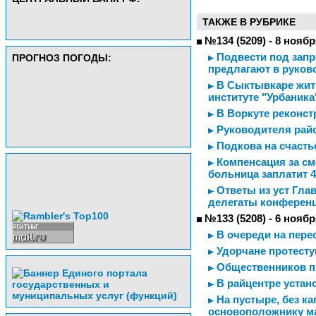
ТАКЖЕ В РУБРИКЕ
№134 (5209) - 8 ноябр
Подвести под запр
ПРОГНОЗ ПОГОДЫ:
предлагают в руков
В Сыктывкаре жить
институте "Урбаника
В Воркуте реконст
Руководителя райо
Подкова на счасть
Компенсация за см
больница заплатит 
Ответы из уст Гла
делегаты конференц
№133 (5208) - 6 ноябр
В очереди на пере
Удорчане протесту
Общественников п
В райцентре устан
На пустыре, без ка
основоположнику м