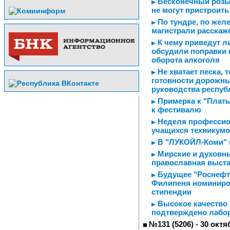
Бесконечный розыг
не могут пристроить
По тундре, по желе
магистрали расскаж
К чему приведут ли
обсудили поправки 
оборота алкоголя
Не хватает песка, 
готовности дорожны
руководства респуб
Примерка к "Плать
к фестивалю
Неделя профессио
учащихся техникум
В "ЛУКОЙЛ-Коми" 
Мирские и духовны
православная выста
Будущее "Роснефти
Филипеня номиниро
стипендии
Высокое качество
подтверждено лабо
№131 (5206) - 30 октя