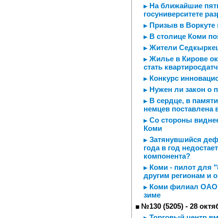
На ближайшие пят
госуниверситете раз
Призыв в Воркуте 
В столице Коми по
Жители Седкыркещ
Жилье в Кирове ок
стать квартиросдат
Конкурс инноваци
Нужен ли закон о 
В сердце, в памяти
немцев поставлена в
Со стороны виднее
Коми
Затянувшийся дефи
года в год недоста
компонента?
Коми - пилот для "
другим регионам и 
Коми филиал ОАО "
зиме
№130 (5205) - 28 октя
Торговый центр вм