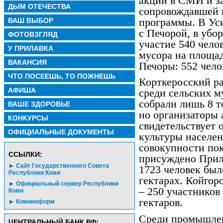
акции в СМИ и з
ДЫМ ОТЕЧЕСТВА
сопровождавшей 
программы. В Уси
ВАШ ВЫБОР
с Печорой, в убо
ФОТОВЗГЛЯД
участие 540 чело
У ПРИЛАВКА
мусора на площад
ВАКАНСИЯ
Печоры: 552 челов
ЧТО ПОСЕЕШЬ, ТО ПОЖНЕШЬ
Корткеросский р
АФИША
среди сельских м
собрали лишь 8 т
ВАШЕ ЗДОРОВЬЕ
но организаторы 
КОНКУРСЫ
свидетельствует 
ОФИЦИАЛЬНЫЕ ДОКУМЕНТЫ
культуры населен
совокупности пок
CСЫЛКИ:
присуждено Прил
Сайт Государственного Совета
1723 человек был
Республики Коми
гектарах. Койгор
Официальный сервер Республики
– 250 участников
Коми
гектаров.
Комиинформ
Среди промышлен
ЦЕНТРАЛЬНЫЙ БАНК РФ: