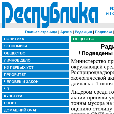
И
и Г
Главная страница
|
Архив
|
Редакция
|
Подписка
ПОЛИТИКА
ОБЩЕСТВО
Рад
ЭКОНОМИКА
/ Подведены 
ОБЩЕСТВО
Министерство пр
ЛИЧНОЕ ДЕЛО
окружающей сред
ИЗ ПЕРВЫХ УСТ
Росприроднадзор
ПРИОРИТЕТ
экологической ак
ЧЕЛОВЕК И ЗАКОН
длилась с 1 июня 
ЧП
Лидером среди го
КУЛЬТУРА
акции приняли уч
тонны мусора на
СПОРТ
оценило столицу
ДОМАШНИЙ ОЧАГ