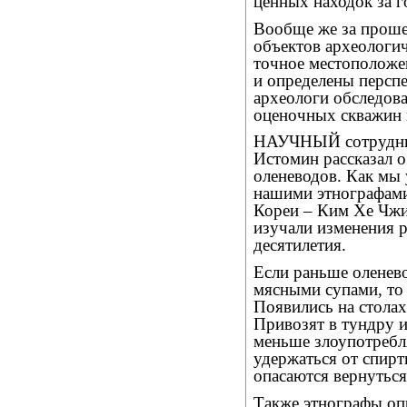
ценных находок за г
Вообще же за проше
объектов археологич
точное местоположе
и определены персп
археологи обследова
оценочных скважин 
НАУЧНЫЙ сотрудник
Истомин рассказал о
оленеводов. Как мы 
нашими этнографами
Кореи – Ким Хе Чжи
изучали изменения р
десятилетия.
Если раньше оленев
мясными супами, то 
Появились на стола
Привозят в тундру и
меньше злоупотребл
удержаться от спиртн
опасаются вернуться 
Также этнографы оп