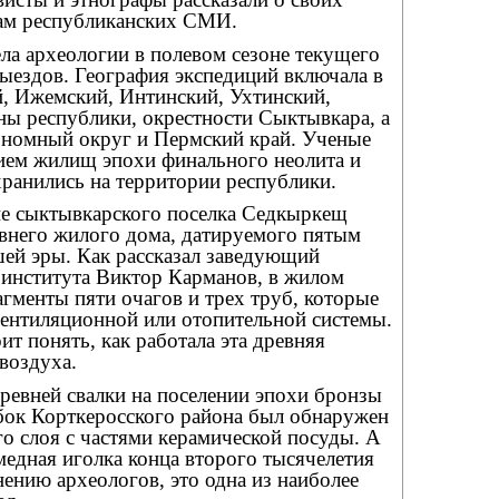
ам республиканских СМИ.
 археологии в полевом сезоне текущего
ыездов. География экспедиций включала в
й, Ижемский, Интинский, Ухтинский,
ны республики, окрестности Сыктывкара, а
ономный округ и Пермский край. Ученые
ием жилищ эпохи финального неолита и
ранились на территории республики.
оне сыктывкарского поселка Седкыркещ
евнего жилого дома, датируемого пятым
шей эры. Как рассказал заведующий
 института Виктор Карманов, в жилом
гменты пяти очагов и трех труб, которые
вентиляционной или отопительной системы.
т понять, как работала эта древняя
воздуха.
ревней свалки на поселении эпохи бронзы
бок Корткеросского района был обнаружен
о слоя с частями керамической посуды. А
медная иголка конца второго тысячелетия
ению археологов, это одна из наиболее