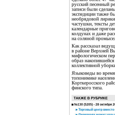
русский песенный ре
записи были сделаны
экспедиции также б
необрядовой лирики
частушки, тексты де
календарные пригово
колдунах и даже рас
на соляной промысе
Как рассказал веду
в районе Верхней В
мифологическом пер
образ накопившейся 
коллективной уборки
Языковеды во время
топонимике населен
Корткеросского райо
финского типа.
ТАКЖЕ В РУБРИКЕ
№130 (5205) - 28 октября 
Торговый центр вместо
Переправа может уплы