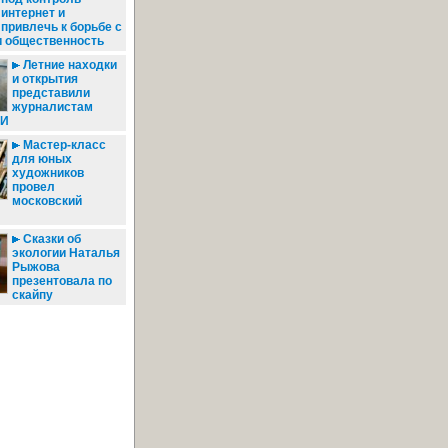
интернет и
привлечь к борьбе с
и общественность
Летние находки
и открытия
представили
журналистам
ЛИ
Мастер-класс
для юных
художников
провел
московский
Сказки об
экологии Наталья
Рыжова
презентовала по
скайпу