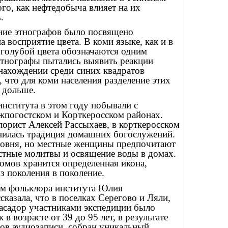
ого, как нефтедобыча влияет на их
.
ние этнографов было посвящено
а восприятие цвета. В коми языке, как и в
 голубой цвета обозначаются одним
этнографы пытались выявить реакции
нахождении среди синих квадратов
, что для коми населения разделение этих
 дольше.
итута в этом году побывали с
жпогостском и Корткеросском районах.
лорист Алексей Рассыхаев, в корткеросском
нилась традиция домашних богослужений.
асовня, но местные женщины предпочитают
стные молитвы и освящение воды в домах.
омов хранится определенная икона,
из поколения в поколение.
м фольклора института Юлия
казала, что в поселках Серегово и Ляли,
асадор участниками экспедиции было
в возрасте от 39 до 95 лет, в результате
сов аудиозаписи, собран уникальный