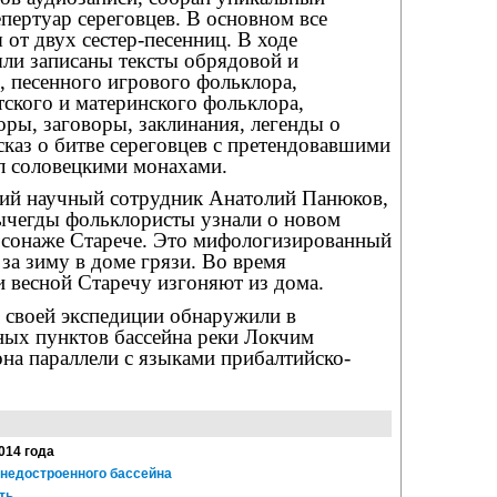
пертуар сереговцев. В основном все
 от двух сестер-песенниц. В ходе
ыли записаны тексты обрядовой и
, песенного игрового фольклора,
тского и материнского фольклора,
ры, заговоры, заклинания, легенды о
сказ о битве сереговцев с претендовавшими
л соловецкими монахами.
щий научный сотрудник Анатолий Панюков,
ычегды фольклористы узнали о новом
сонаже Старече. Это мифологизированный
за зиму в доме грязи. Во время
 весной Старечу изгоняют из дома.
 своей экспедиции обнаружили в
ных пунктов бассейна реки Локчим
на параллели с языками прибалтийско-
2014 года
 недостроенного бассейна
ть