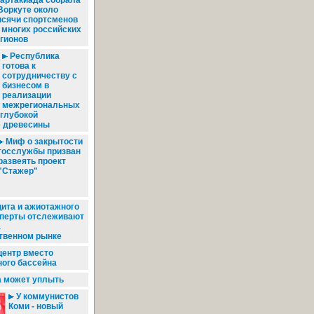
артакиада собрала
Воркуте около
сячи спортсменов
 многих российских
гионов
Республика
готова к
сотрудничеству с
бизнесом в
реализации
межрегиональных
 глубокой
е древесины
Миф о закрытости
госслужбы призван
развеять проект
"Стажер"
ита и ажиотажного
сперты отслеживают
а
твенном рынке
центр вместо
ного бассейна
 может уплыть
У коммунистов
Коми - новый