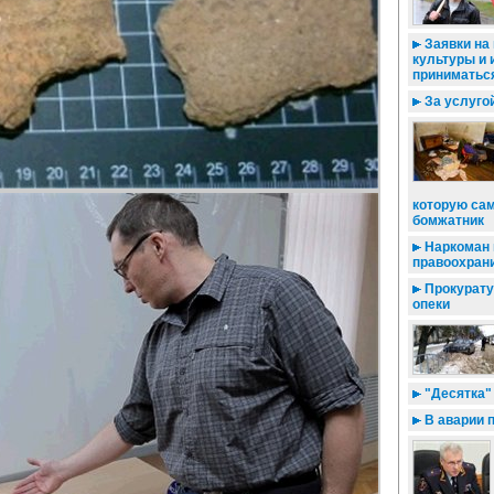
Заявки на 
культуры и 
приниматься
За услугой
которую сам
бомжатник
Наркоман 
правоохран
Прокурату
опеки
"Десятка"
В аварии 