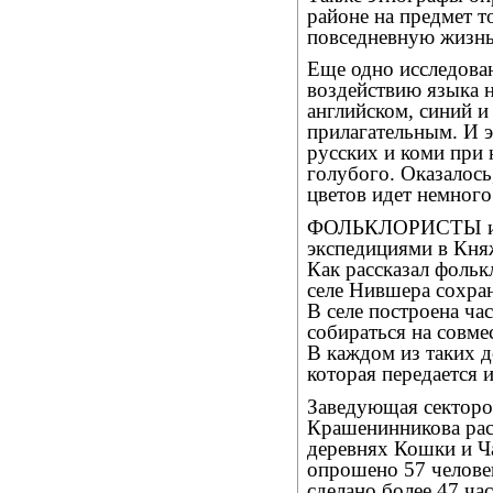
районе на предмет т
повседневную жизнь
Еще одно исследова
воздействию языка н
английском, синий и
прилагательным. И 
русских и коми при 
голубого. Оказалось
цветов идет немного
ФОЛЬКЛОРИСТЫ инст
экспедициями в Кня
Как рассказал фольк
селе Нившера сохра
В селе построена ч
собираться на совме
В каждом из таких д
которая передается 
Заведующая секторо
Крашенинникова расс
деревнях Кошки и Ч
опрошено 57 человек 
сделано более 47 ча