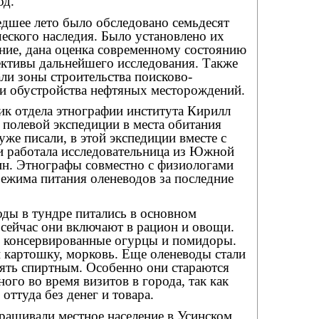
од.
дшее лето было обследовано семьдесят
еского наследия. Было установлено их
ние, дана оценка современному состоянию
ективы дальнейшего исследования. Также
ли зоны строительства поисково-
и обустройства нефтяных месторождений.
 отдела этнографии института Кирилл
 полевой экспедиции в места обитания
уже писали, в этой экспедиции вместе с
 работала исследовательница из Южной
н. Этнографы совместно с физиологами
ежима питания оленеводов за последние
оды в тундре питались в основном
сейчас они включают в рацион и овощи.
х консервированные огурцы и помидоры.
 картошку, морковь. Еще оленеводы стали
ять спиртным. Особенно они стараются
ого во время визитов в города, так как
оттуда без денег и товара.
рашивали местное население в Усинском