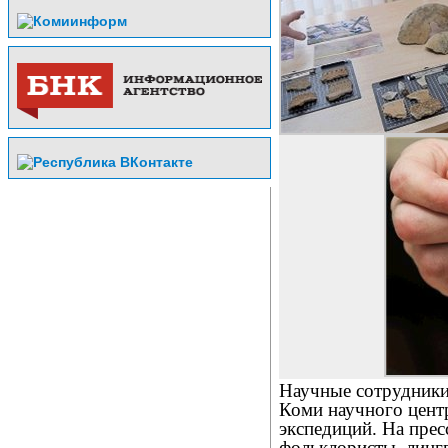
Научные сотрудники
Коми научного цент
экспедиций. На прес
фольклористы, лингв