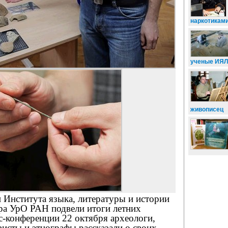
наркотикам
ученые ИЯ
живописец
 Института языка, литературы и истории
ра УрО РАН подвели итоги летних
с-конференции 22 октября археологи,
исты и этнографы рассказали о своих