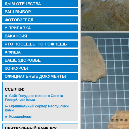
ДЫМ ОТЕЧЕСТВА
ВАШ ВЫБОР
ФОТОВЗГЛЯД
У ПРИЛАВКА
ВАКАНСИЯ
ЧТО ПОСЕЕШЬ, ТО ПОЖНЕШЬ
АФИША
ВАШЕ ЗДОРОВЬЕ
КОНКУРСЫ
ОФИЦИАЛЬНЫЕ ДОКУМЕНТЫ
CСЫЛКИ:
Сайт Государственного Совета
Республики Коми
Официальный сервер Республики
Коми
Комиинформ
ЦЕНТРАЛЬНЫЙ БАНК РФ: