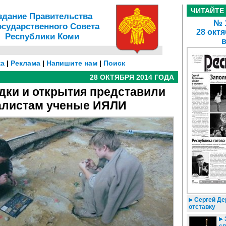
ЧИТАЙТЕ
здание Правительства
№ 1
осударственного Совета
28 октя
Республики Коми
а
|
Реклама
|
Напишите нам
|
Поиск
28 ОКТЯБРЯ 2014 ГОДА
дки и открытия представили
алистам ученые ИЯЛИ
Сергей Де
отставку