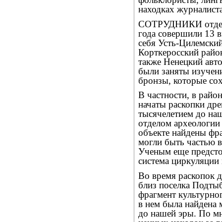
находках журналист
СОТРУДНИКИ отдела
года совершили 13 в
себя Усть-Цилемски
Корткеросский райо
также Ненецкий авт
были заняты изучен
бронзы, которые сох
В частности, в рай
начаты раскопки др
тысячелетием до на
отделом археологии
объекте найдены фра
могли быть частью 
Ученым еще предстои
система циркуляции 
Во время раскопок д
близ поселка Подты
фрагмент культурног
в нем была найдена 
до нашей эры. По мн