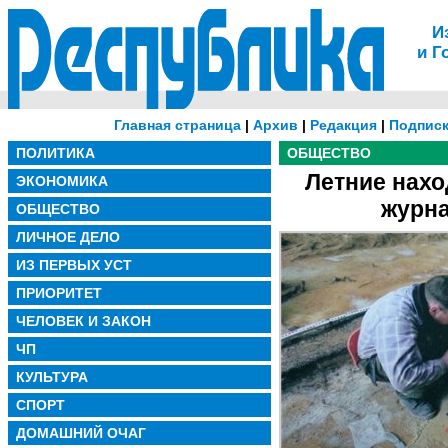
И
и Г
Главная страница
|
Архив
|
Редакция
|
Подписк
ПОЛИТИКА
ОБЩЕСТВО
Летние нахо
ЭКОНОМИКА
журн
ОБЩЕСТВО
ЛИЧНОЕ ДЕЛО
ИЗ ПЕРВЫХ УСТ
ПРИОРИТЕТ
ЧЕЛОВЕК И ЗАКОН
ЧП
КУЛЬТУРА
СПОРТ
ДОМАШНИЙ ОЧАГ