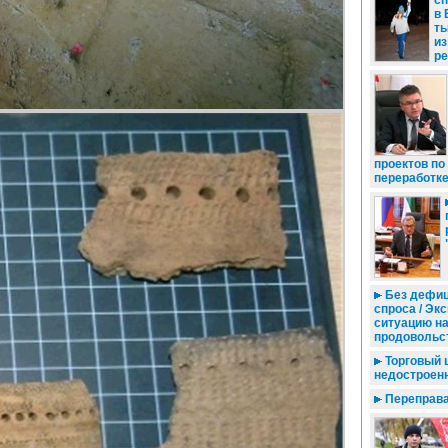
сп
в 
ты
из
ре
проектов по
переработк
Без дефиц
спроса / Эк
ситуацию н
продовольс
Торговый 
недостроен
Переправа