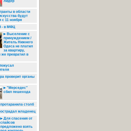
лидер
гранты в области
искусства будут
 с 11 ноября
 - в МФЦ
Выселение с
принуждением /
Житель Нижнего
Одеса не платил
за квартиру,
 же превратил в
покусал
ителя
ра проверит органы
"Мерседес"
сбил пешехода
 протаранила столб
пострадал младенец
Для спасения от
спайсов
предложено взять
под контроль