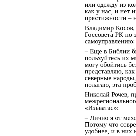
или одежду из ко
как у нас, и нет
престижности – 
Владимир Косов,
Госсовета РК по 
самоуправлению:
– Еще в Библии б
пользуйтесь их м
могу обойтись бе
представляю, как
северные народы
полагаю, эта про
Николай Рочев, п
межрегиональног
«Изьватас»:
– Лично я от мех
Потому что совр
удобнее, и в них 