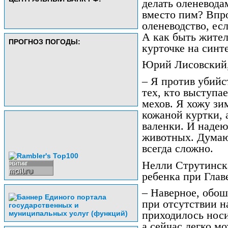
делать оленевода
вместо пим? Впро
оленеводство, ес
А как быть жител
ПРОГНОЗ ПОГОДЫ:
курточке на син
Юрий Лисовский,
– Я против убий
тех, кто выступа
мехов. Я хожу зим
кожаной куртки, 
валенки. И надею
животных. Думаю,
всегда сложно.
Нелли Струтинск
ребенка при Глав
– Наверное, обош
при отсутствии 
приходилось носи
а сейчас легко м