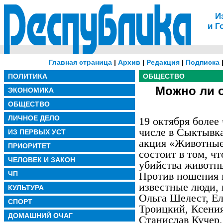
И
и Г
Главная страница
|
Архив
|
Редакция
|
Подписка
ПОЛИТИКА
ОБЩЕСТВО
Можно ли 
ЭКОНОМИКА
ОБЩЕСТВО
ЛИЧНОЕ ДЕЛО
19 октября более 
числе в Сыктывка
ИЗ ПЕРВЫХ УСТ
акция «Животные 
ПРИОРИТЕТ
состоит в том, ч
ЧЕЛОВЕК И ЗАКОН
убийства животны
ЧП
Против ношения 
известные люди, 
КУЛЬТУРА
Ольга Шелест, Е
СПОРТ
Троицкий, Ксения
ДОМАШНИЙ ОЧАГ
Станислав Кучер