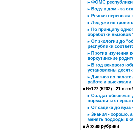
ФОМС республики 
Воду в дом - за о
Речная перевозка 
Лед уже не тронет
По принципу одног
обработки вызовов 
От экологии до "о
республики соответ
Против изучения к
воркутинские родит
В год векового юб
установлены десятк
Диагноз по палате 
работе и высказали
№127 (5202) - 21 октя
Солдат обеспечат д
нормальных перчатк
От садика до вуза 
Знания - хорошо, а
менять подходы к о
Архив рубрики