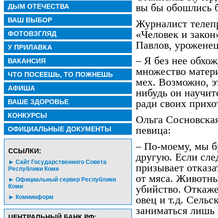
вы бы обошлись б
ДЫМ ОТЕЧЕСТВА
ВАШ ВЫБОР
Журналист теле
«Человек и закон
ФОТОВЗГЛЯД
Павлов, уроженец
У ПРИЛАВКА
– Я без нее обхо
ВАКАНСИЯ
множество матер
ЧТО ПОСЕЕШЬ, ТО ПОЖНЕШЬ
мех. Возможно, э
АФИША
нибудь он научит
ВАШЕ ЗДОРОВЬЕ
ради своих прихо
КОНКУРСЫ
Ольга Сосновская
певица:
ОФИЦИАЛЬНЫЕ ДОКУМЕНТЫ
– По-моему, мы б
CСЫЛКИ:
другую. Если сле
Сайт Государственного Совета
призывает отказа
Республики Коми
от мяса. Животны
Официальный сервер Республики
Коми
убийство. Откаже
Комиинформ
овец и т.д. Сельс
заниматься лишь
ЦЕНТРАЛЬНЫЙ БАНК РФ: