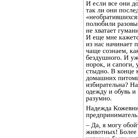
И если все они д
так ли они после
«необратившихся
полюбили разовы
не хватает гума
И еще мне кажетс
из нас начинает 
чаще сознаем, ка
бездушного. И уж
норок, и сапоги,
стыдно. В конце 
домашних питомц
избирательна? На
одежду и обувь и
разумно.
Надежда Кожевни
предприниматель
– Да, я могу обо
животных! Более 