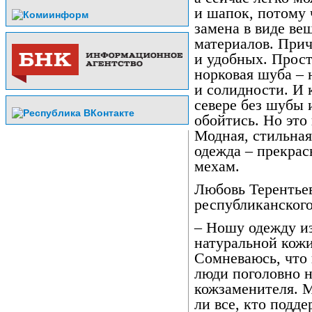
и шапок, потому 
замена в виде ве
материалов. Прич
и удобных. Прост
норковая шуба – 
и солидности. И 
севере без шубы 
обойтись. Но это
Модная, стильная
одежда – прекрас
мехам.
Любовь Терентьев
республиканского
– Ношу одежду из
натуральной кожи
Сомневаюсь, что 
люди поголовно н
кожзаменителя. 
ли все, кто подд