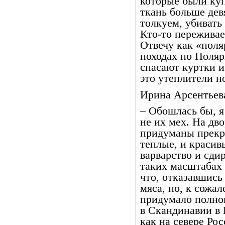
которые были куп
ткань больше дев
толкуем, убивать
Кто-то переживает
Отвечу как «поля
походах по Поляр
спасают куртки и
это утеплители н
Ирина Арсентьева
– Обошлась бы, я
не их мех. На дв
придуманы прекр
теплые, и красив
варварство и сди
таких масштабах
что, отказавшись 
мяса, но, к сожа
придумало полно
в Скандинавии в 
как на севере Ро