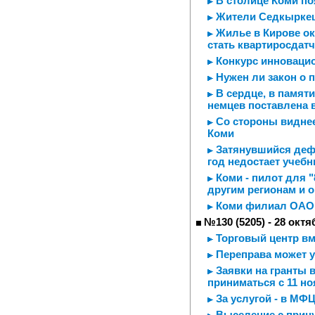
В столице Коми по
Жители Седкыркещ
Жилье в Кирове ок
стать квартиросдат
Конкурс инноваци
Нужен ли закон о 
В сердце, в памяти
немцев поставлена в
Со стороны виднее
Коми
Затянувшийся дефи
год недостает учеб
Коми - пилот для "
другим регионам и 
Коми филиал ОАО "
№130 (5205) - 28 октя
Торговый центр вм
Переправа может 
Заявки на гранты в
приниматься с 11 н
За услугой - в МФ
Выселение с прину