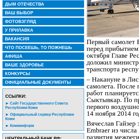
ДЫМ ОТЕЧЕСТВА
ВАШ ВЫБОР
ФОТОВЗГЛЯД
У ПРИЛАВКА
ВАКАНСИЯ
Первый самолет E
ЧТО ПОСЕЕШЬ, ТО ПОЖНЕШЬ
перед прибытием 
октября Главе Ре
АФИША
доложил министр
ВАШЕ ЗДОРОВЬЕ
транспорта респ
КОНКУРСЫ
– Накануне в Лис
ОФИЦИАЛЬНЫЕ ДОКУМЕНТЫ
самолета. После
работ планируетс
CСЫЛКИ:
Сыктывкар. По п
Сайт Государственного Совета
первого воздушно
Республики Коми
14 ноября 2014 г
Официальный сервер Республики
Коми
Вячеслав Гайзер 
Комиинформ
Embraer из числа
развития межреги
ЦЕНТРАЛЬНЫЙ БАНК РФ: