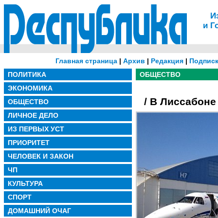
И
и Г
Главная страница
|
Архив
|
Редакция
|
Подписк
ПОЛИТИКА
ОБЩЕСТВО
ЭКОНОМИКА
/ В Лиссабон
ОБЩЕСТВО
ЛИЧНОЕ ДЕЛО
ИЗ ПЕРВЫХ УСТ
ПРИОРИТЕТ
ЧЕЛОВЕК И ЗАКОН
ЧП
КУЛЬТУРА
СПОРТ
ДОМАШНИЙ ОЧАГ