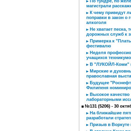
По тундре, по желе
магистрали расскаж
К чему приведут ли
поправки в закон о
алкоголя
Не хватает песка, 
дорожных служб к з
Примерка к "Плать
фестивалю
Неделя профессио
учащихся техникум
В "ЛУКОЙЛ-Коми" 
Мирские и духовны
православная выста
Будущее "Роснефти
Филипеня номиниров
Высокое качество
лабораторными исс
№131 (5206) - 30 октя
На ближайшие пятн
разработали стратег
Призыв в Воркуте 