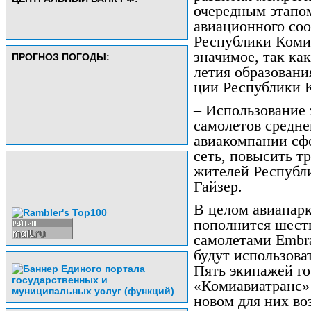
очередным этапо
авиационного соо
Республики Коми
значимое, так ка
ПРОГНОЗ ПОГОДЫ:
летия образовани
ции Республики 
– Использование
самолетов средн
авиакомпании с
сеть, повысить т
жителей Республ
Гайзер.
В целом авиапарк
пополнится шест
самолетами Embra
будут использова
Пять экипажей г
«Комиавиатранс»
новом для них в