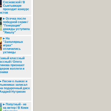
Сосновской / В
Сыктывкаре
проходит конкурс
истов
Осечка после
победной серии /
"Генерация"
дважды уступила
"Ямалу"
На
"Заполярных
играх"
отличились
ухтинцы
амый классный
ассный / Олега
гинова признают
дером коллеги и
еники
Песни о лыжах и
лыжниках записал
на подарочный диск
Андрей Нутрихин
Попутный - не
на ветер / В Коми