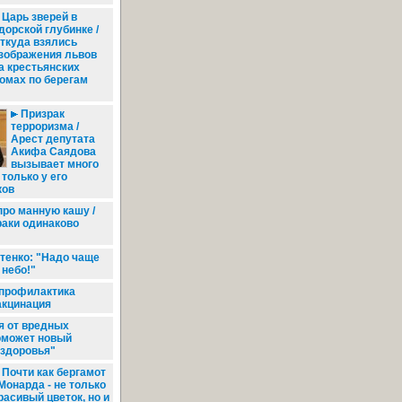
Царь зверей в
дорской глубинке /
ткуда взялись
зображения львов
а крестьянских
омах по берегам
Призрак
терроризма /
Арест депутата
Акифа Саядова
вызывает много
 только у его
ков
про манную кашу /
раки одинаково
тенко: "Надо чаще
 небо!"
профилактика
вакцинация
я от вредных
оможет новый
 здоровья"
Почти как бергамот
 Монарда - не только
расивый цветок, но и