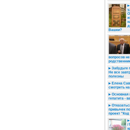
у
О
и
н
д
Вашки?
вопросов не
родственни
Забудьте 
Не все завт
полезны
Елена Сав
смотреть на
Основная 
гепатита - 
Отказатьс
привычек п
проект "Код
/
к