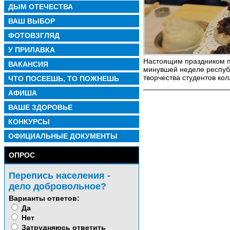
ДЫМ ОТЕЧЕСТВА
ВАШ ВЫБОР
ФОТОВЗГЛЯД
У ПРИЛАВКА
Настоящим праздником п
ВАКАНСИЯ
минувшей неделе республ
творчества студентов ко
ЧТО ПОСЕЕШЬ, ТО ПОЖНЕШЬ
АФИША
ВАШЕ ЗДОРОВЬЕ
КОНКУРСЫ
ОФИЦИАЛЬНЫЕ ДОКУМЕНТЫ
ОПРОС
Перепись населения -
дело добровольное?
Варианты ответов:
Да
Нет
Затрудняюсь ответить