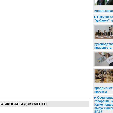
использован
Покупател
"добавят" т
руководств
приоритеты
продемонст
проекты
Сочинение
говорение н
БЛИКОВАНЫ ДОКУМЕНТЫ
Какие новш
выпускнико
ЕГЭ?