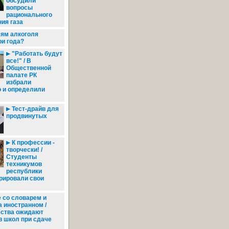
обсудили
вопросы
рационального
ия газа
ям алкоголя
ри года?
"Работать будут
все!" / В
Общественной
палате РК
избрали
о и определили
Тест-драйв для
продвинутых
К профессии -
творчески! /
Студенты
техникумов
республики
рировали свои
 со словарем и
а иностранном /
ества ожидают
в школ при сдаче