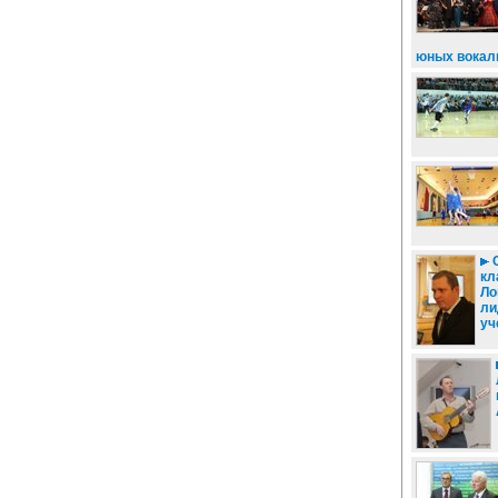
юных вокал
С
кл
Ло
ли
уч