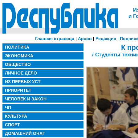
И
и Г
Главная страница
|
Архив
|
Редакция
|
Подписк
К пр
ПОЛИТИКА
/ Студенты техн
ЭКОНОМИКА
ОБЩЕСТВО
ЛИЧНОЕ ДЕЛО
ИЗ ПЕРВЫХ УСТ
ПРИОРИТЕТ
ЧЕЛОВЕК И ЗАКОН
ЧП
КУЛЬТУРА
СПОРТ
ДОМАШНИЙ ОЧАГ