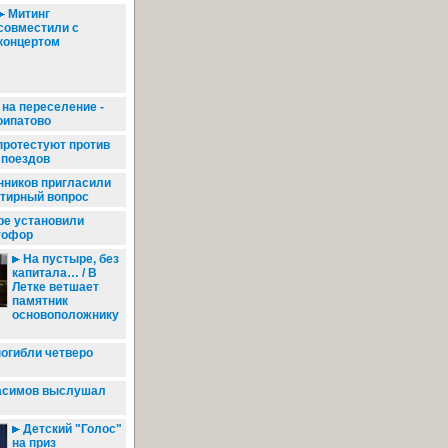
Митинг
совместили с
концертом
на переселение -
оипатово
протестуют против
 поездов
ников пригласили
ртирный вопрос
ре установили
тофор
На пустыре, без
капитала… / В
Летке ветшает
памятник
основоположнику
погибли четверо
асимов выслушал
Детский "Голос"
на приз