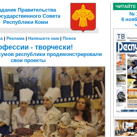
ЧИТАЙТЕ
здание Правительства
№ 1
осударственного Совета
6 нояб
Республики Коми
а
|
Реклама
|
Напишите нам
|
Поиск
офессии - творчески!
икумов республики продемонстрировали
свои проекты