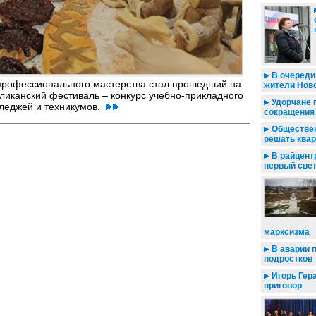
В очереди 
рофессионального мастерства стал прошедший на
жители Нов
иканский фестиваль – конкурс учебно-прикладного
Удорчане 
лледжей и техникумов.
сокращения
Обществен
решать ква
В райцент
первый све
марксизма
В аварии 
подростков
Игорь Гер
приговор