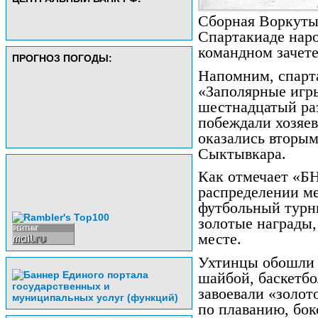
Сборная Воркуты 
Спартакиаде наро
командном зачет
ПРОГНОЗ ПОГОДЫ:
Напомним, спарта
«Заполярные игры
шестнадцатый раз
побеждали хозяев
оказались вторым
Сыктывкара.
Как отмечает «Б
распределении ме
футбольный турн
золотые награды,
месте.
Ухтинцы обошли 
шайбой, баскетбо
завоевали «золот
по плаванию, бок