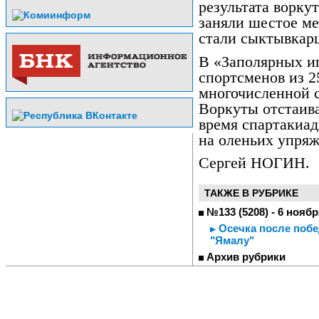
результата ворку
заняли шестое м
стали сыктывкар
В «Заполярных иг
спортсменов из 2
многочисленной с
Воркуты отстаива
время спартакиад
на оленьих упряж
Сергей НОГИН.
ТАКЖЕ В РУБРИКЕ
№133 (5208) - 6 ноябр
Осечка после побе
"Ямалу"
Архив рубрики