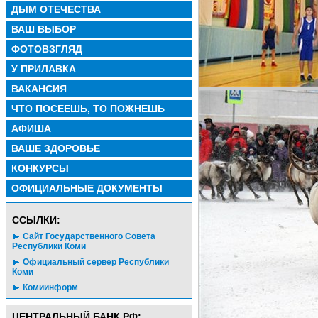
ДЫМ ОТЕЧЕСТВА
ВАШ ВЫБОР
ФОТОВЗГЛЯД
У ПРИЛАВКА
ВАКАНСИЯ
ЧТО ПОСЕЕШЬ, ТО ПОЖНЕШЬ
АФИША
ВАШЕ ЗДОРОВЬЕ
КОНКУРСЫ
ОФИЦИАЛЬНЫЕ ДОКУМЕНТЫ
CСЫЛКИ:
Сайт Государственного Совета
Республики Коми
Официальный сервер Республики
Коми
Комиинформ
ЦЕНТРАЛЬНЫЙ БАНК РФ: