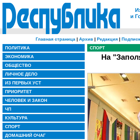
И
и Г
Главная страница
|
Архив
|
Редакция
|
Подписк
ПОЛИТИКА
СПОРТ
На "Запол
ЭКОНОМИКА
ОБЩЕСТВО
ЛИЧНОЕ ДЕЛО
ИЗ ПЕРВЫХ УСТ
ПРИОРИТЕТ
ЧЕЛОВЕК И ЗАКОН
ЧП
КУЛЬТУРА
СПОРТ
ДОМАШНИЙ ОЧАГ