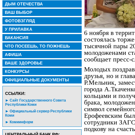
ДЫМ ОТЕЧЕСТВА
ВАШ ВЫБОР
ФОТОВЗГЛЯД
У ПРИЛАВКА
6 ноября в терр
ВАКАНСИЯ
состоялась торже
тысячной пары 2
ЧТО ПОСЕЕШЬ, ТО ПОЖНЕШЬ
молодоженами ст
АФИША
сообщает пресс-с
ВАШЕ ЗДОРОВЬЕ
Молодых поздрав
КОНКУРСЫ
друзья, но и глав
ОФИЦИАЛЬНЫЕ ДОКУМЕНТЫ
Р.Мельник, замес
города А.Ткаченк
CСЫЛКИ:
кольцами и получ
Сайт Государственного Совета
брака, молодожен
Республики Коми
символ семейного
Официальный сервер Республики
Ерофеевским был
Коми
сотрудники ЗАГС
Комиинформ
подкову на счаст
ЦЕНТРАЛЬНЫЙ БАНК РФ: