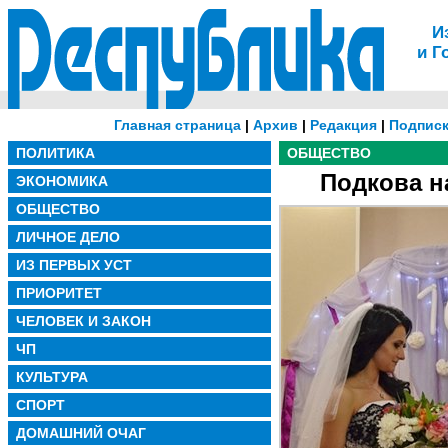
И
и Г
Главная страница
|
Архив
|
Редакция
|
Подписк
ПОЛИТИКА
ОБЩЕСТВО
Подкова н
ЭКОНОМИКА
ОБЩЕСТВО
ЛИЧНОЕ ДЕЛО
ИЗ ПЕРВЫХ УСТ
ПРИОРИТЕТ
ЧЕЛОВЕК И ЗАКОН
ЧП
КУЛЬТУРА
СПОРТ
ДОМАШНИЙ ОЧАГ