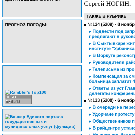
Сергей НОГИН.
ТАКЖЕ В РУБРИКЕ
№134 (5209) - 8 ноябр
ПРОГНОЗ ПОГОДЫ:
Подвести под запр
предлагают в руков
В Сыктывкаре жить
институте "Урбаника
В Воркуте реконст
Руководителя райо
Телеписьма из пр
Компенсация за см
больница заплатит 
Ответы из уст Гла
делегаты конференц
№133 (5208) - 6 ноябр
В очереди на пере
Удорчане протесту
Общественников п
В райцентре устан
На пустыре, без ка