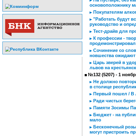
основоположнику м
Покупателям алког
"Работать будут вс
руководство и опре
Тест-драйв для п
К профессии - твор
продемонстрировал
Сочинение со слова
новшества ожидают
Царь зверей в удо
львов на крестьянс
№132 (5207) - 1 ноябр
Не должно повторит
в столице республи
Первый пошел / В
Ради чистых берег
Памяти Зосимы Па
Бюджет - на публи
мало
Бесконечный розыг
могут пристроить п