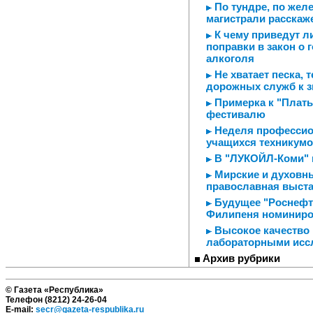
По тундре, по желе
магистрали расскаж
К чему приведут ли
поправки в закон о
алкоголя
Не хватает песка, 
дорожных служб к з
Примерка к "Плать
фестивалю
Неделя профессио
учащихся техникум
В "ЛУКОЙЛ-Коми" 
Мирские и духовны
православная выста
Будущее "Роснефти
Филипеня номиниров
Высокое качество
лабораторными исс
Архив рубрики
© Газета «Республика»
Телефон (8212) 24-26-04
E-mail:
secr@gazeta-respublika.ru