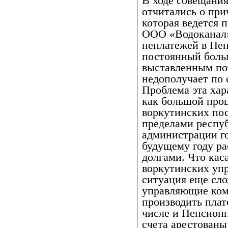
В ходе совещани
отчитались о при
которая ведется 
ООО «Водоканал»
неплатежей в Пе
постоянный больш
выставленным по
недополучает по 
Проблема эта хар
как большой про
воркутинских пос
пределами респуб
администрации го
будущему году р
долгами. Что кас
воркутинских уп
ситуация еще сло
управляющие ком
производить плат
числе и Пенсионн
счета арестованы