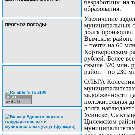
безработицы на 
образования.
Увеличение задо
муниципальных о
ПРОГНОЗ ПОГОДЫ:
долга произошел в
Вымском районе –
– почти на 60 млн
Корткеросском ра
рублей. Более вс
свыше 320 млн. 
район – по 230 мл
ОЛЬГА Колесник 
муниципалитетах
задолженности да
положительная д
долга наблюдаетс
Усинске, Сыктывд
Цилемском район
муниципалитетах
начало года сокра