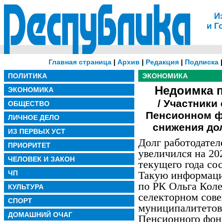
И
и Г
Главная страница
|
Архив
|
Редакция
|
Подписка
ПОЛИТИКА
ЭКОНОМИКА
Недоимка 
ЭКОНОМИКА
/ Участники
ОБЩЕСТВО
Пенсионном ф
ЛИЧНОЕ ДЕЛО
снижения до
ИЗ ПЕРВЫХ УСТ
Долг работодател
ПРИОРИТЕТ
увеличился на 20
ЧЕЛОВЕК И ЗАКОН
текущего года сос
ЧП
Такую информац
по РК Ольга Кол
КУЛЬТУРА
селекторном сов
СПОРТ
муниципалитетов
ДОМАШНИЙ ОЧАГ
Пенсионного фон