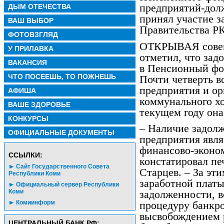
предприятий-дол
ДЫМ ОТЕЧЕСТВА
принял участие з
ВАШ ВЫБОР
Правительства РК
ФОТОВЗГЛЯД
ОТКРЫВАЯ совещ
У ПРИЛАВКА
отметил, что зад
ВАКАНСИЯ
в Пенсионный фо
ЧТО ПОСЕЕШЬ, ТО ПОЖНЕШЬ
Почти четверть в
предприятия и о
АФИША
коммунального хо
ВАШЕ ЗДОРОВЬЕ
текущем году она
КОНКУРСЫ
– Наличие задол
ОФИЦИАЛЬНЫЕ ДОКУМЕНТЫ
предприятия явля
финансово-эконом
CСЫЛКИ:
констатировал п
Сайт Государственного Совета
Старцев. – За эт
Республики Коми
заработной платы
Официальный сервер Республики
Коми
задолженности, в
Комиинформ
процедуру банкр
высвобождением р
ЦЕНТРАЛЬНЫЙ БАНК РФ: