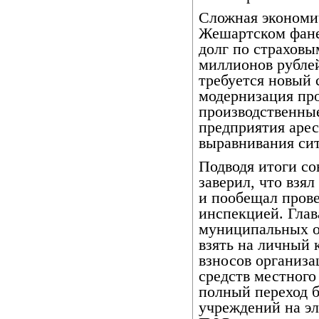
Сложная экономич
Жешартском фане
долг по страховы
миллионов рублей
требуется новый 
модернизация про
производственные
предприятия аре
выравнивания сит
Подводя итоги со
заверил, что взя
и пообещал прове
инспекцией. Гла
муниципальных о
взять на личный 
взносов организ
средств местного
полный переход 
учреждений на э