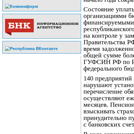
Состояние уплат
организациями б
финансируемыми 
республиканского
на контроле у за
Правительства РФ
время задолженно
общей сумме боле
ГУФСИН РФ по Р
федерального бю
140 предприятий
нарушают устано
перечисление обя
осуществляют еже
месяцев. Пенсио
взыскивать страх
принудительно п
с банковских счет