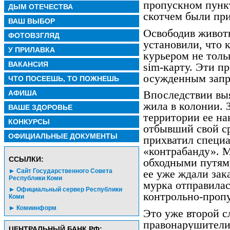
пропускном пункт
ДЫМ ОТЕЧЕСТВА
скотчем были пр
ВАШ ВЫБОР
Освободив животн
ФОТОВЗГЛЯД
установили, что 
У ПРИЛАВКА
курьером не толь
ВАКАНСИЯ
sim-карту. Эти п
осужденным запр
ЧТО ПОСЕЕШЬ, ТО ПОЖНЕШЬ
АФИША
Впоследствии выя
жила в колонии. 
ВАШЕ ЗДОРОВЬЕ
территории ее н
КОНКУРСЫ
отбывший свой с
ОФИЦИАЛЬНЫЕ ДОКУМЕНТЫ
прихватил специа
«контрабанду». 
CСЫЛКИ:
обходными путями
Сайт Государственного Совета
ее уже ждали зак
Республики Коми
мурка отправилас
Официальный сервер Республики
контрольно-пропу
Коми
Комиинформ
Это уже второй с
правонарушители
ЦЕНТРАЛЬНЫЙ БАНК РФ: