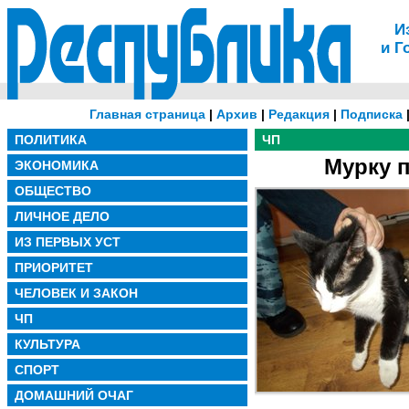
И
и Г
Главная страница
|
Архив
|
Редакция
|
Подписка
ПОЛИТИКА
ЧП
Мурку 
ЭКОНОМИКА
ОБЩЕСТВО
ЛИЧНОЕ ДЕЛО
ИЗ ПЕРВЫХ УСТ
ПРИОРИТЕТ
ЧЕЛОВЕК И ЗАКОН
ЧП
КУЛЬТУРА
СПОРТ
ДОМАШНИЙ ОЧАГ