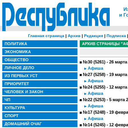
И
и Г
Главная страница
|
Архив
|
Редакция
|
Подписка
ПОЛИТИКА
АРХИВ СТРАНИЦЫ "А
ЭКОНОМИКА
ОБЩЕСТВО
№30 (5261) - 26 марта
ЛИЧНОЕ ДЕЛО
Афиша
№27 (5258) - 19 марта
ИЗ ПЕРВЫХ УСТ
Афиша
ПРИОРИТЕТ
№24 (5255) - 12 марта
ЧЕЛОВЕК И ЗАКОН
Афиша
ЧП
№22 (5253) - 5 марта 
Афиша
КУЛЬТУРА
№17 (5248) - 19 февр
СПОРТ
Афиша
ДОМАШНИЙ ОЧАГ
№14 (5245) - 12 февр