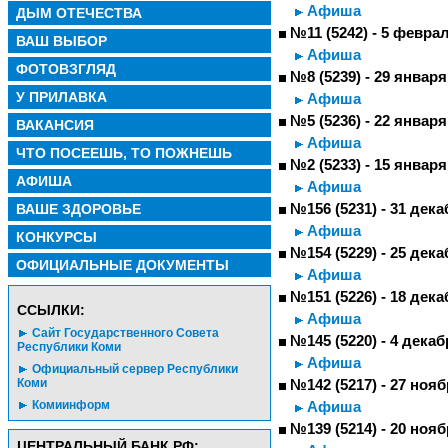
Афиша
ДЫМ ОТЕЧЕСТВА
№11 (5242) - 5 февра
ВАШ ВЫБОР
Афиша
ФОТОВЗГЛЯД
№8 (5239) - 29 января
У ПРИЛАВКА
Афиша
№5 (5236) - 22 января
ВАКАНСИЯ
Афиша
ЧТО ПОСЕЕШЬ, ТО ПОЖНЕШЬ
№2 (5233) - 15 января
АФИША
Афиша
ВАШЕ ЗДОРОВЬЕ
№156 (5231) - 31 дека
Афиша
КОНКУРСЫ
№154 (5229) - 25 дека
ОФИЦИАЛЬНЫЕ ДОКУМЕНТЫ
Афиша
№151 (5226) - 18 дека
CСЫЛКИ:
Афиша
Сайт Государственного Совета
№145 (5220) - 4 декаб
Республики Коми
Афиша
Официальный сервер Республики
Коми
№142 (5217) - 27 нояб
Комиинформ
Афиша
№139 (5214) - 20 нояб
ЦЕНТРАЛЬНЫЙ БАНК РФ: