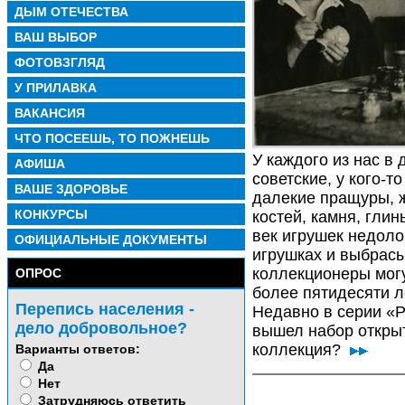
ДЫМ ОТЕЧЕСТВА
ВАШ ВЫБОР
ФОТОВЗГЛЯД
У ПРИЛАВКА
ВАКАНСИЯ
ЧТО ПОСЕЕШЬ, ТО ПОЖНЕШЬ
У каждого из нас в 
АФИША
советские, у кого-
ВАШЕ ЗДОРОВЬЕ
далекие пращуры, ж
КОНКУРСЫ
костей, камня, гли
век игрушек недоло
ОФИЦИАЛЬНЫЕ ДОКУМЕНТЫ
игрушках и выбрас
коллекционеры могу
ОПРОС
более пятидесяти л
Перепись населения -
Недавно в серии «
дело добровольное?
вышел набор открыт
коллекция?
Варианты ответов:
Да
Нет
Затрудняюсь ответить