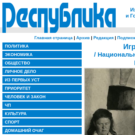
И
и Г
Главная страница
|
Архив
|
Редакция
|
Подписк
Иг
ПОЛИТИКА
/ Националь
ЭКОНОМИКА
ОБЩЕСТВО
ЛИЧНОЕ ДЕЛО
ИЗ ПЕРВЫХ УСТ
ПРИОРИТЕТ
ЧЕЛОВЕК И ЗАКОН
ЧП
КУЛЬТУРА
СПОРТ
ДОМАШНИЙ ОЧАГ