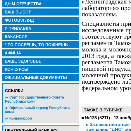
«Ленинградская 
ДЫМ ОТЕЧЕСТВА
лаборатория» про
ВАШ ВЫБОР
показателям.
ФОТОВЗГЛЯД
Специалисты при
У ПРИЛАВКА
исследованные п
соответствуют тр
ВАКАНСИЯ
регламента Тамо
ЧТО ПОСЕЕШЬ, ТО ПОЖНЕШЬ
молока и молочн
АФИША
2013 года, а так
ВАШЕ ЗДОРОВЬЕ
регламента Тамо
пищевой продукци
КОНКУРСЫ
молочной проду
ОФИЦИАЛЬНЫЕ ДОКУМЕНТЫ
подтверждено ла
федеральном уро
CСЫЛКИ:
Сайт Государственного Совета
Республики Коми
Официальный сервер Республики
ТАКЖЕ В РУБРИКЕ
Коми
№136 (5211) - 13 нояб
Комиинформ
За несоответствие
компанию "ДИС" об
ЦЕНТРАЛЬНЫЙ БАНК РФ: