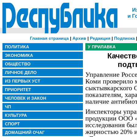
И
и Г
Главная страница
|
Архив
|
Редакция
|
Подписка
ПОЛИТИКА
У ПРИЛАВКА
Качеств
ЭКОНОМИКА
подт
ОБЩЕСТВО
ЛИЧНОЕ ДЕЛО
Управление Россе
Коми проверило 
ИЗ ПЕРВЫХ УСТ
сыктывкарского 
ПРИОРИТЕТ
показателям, хар
ЧЕЛОВЕК И ЗАКОН
наличие антибиот
ЧП
Инспекторы упра
КУЛЬТУРА
продукции ООО 
исследования бы
СПОРТ
жирностью 20% и
ДОМАШНИЙ ОЧАГ