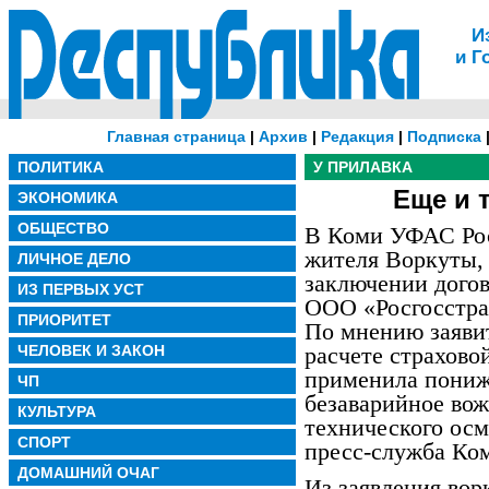
И
и Г
Главная страница
|
Архив
|
Редакция
|
Подписка
ПОЛИТИКА
У ПРИЛАВКА
Еще и 
ЭКОНОМИКА
ОБЩЕСТВО
В Коми УФАС Рос
жителя Воркуты, 
ЛИЧНОЕ ДЕЛО
заключении дого
ИЗ ПЕРВЫХ УСТ
ООО «Росгосстра
ПРИОРИТЕТ
По мнению заявит
ЧЕЛОВЕК И ЗАКОН
расчете страхов
применила пони
ЧП
безаварийное вож
КУЛЬТУРА
технического ос
СПОРТ
пресс-служба Ко
ДОМАШНИЙ ОЧАГ
Из заявления вор