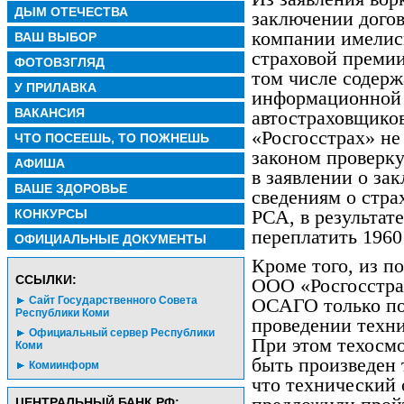
ДЫМ ОТЕЧЕСТВА
заключении догов
компании имелис
ВАШ ВЫБОР
страховой премии
ФОТОВЗГЛЯД
том числе содер
У ПРИЛАВКА
информационной 
ВАКАНСИЯ
автостраховщико
«Росгосстрах» н
ЧТО ПОСЕЕШЬ, ТО ПОЖНЕШЬ
законом проверку
АФИША
в заявлении о з
ВАШЕ ЗДОРОВЬЕ
сведениям о стр
РСА, в результа
КОНКУРСЫ
переплатить 1960
ОФИЦИАЛЬНЫЕ ДОКУМЕНТЫ
Кроме того, из по
CСЫЛКИ:
ООО «Росгосстра
Сайт Государственного Совета
ОСАГО только по
Республики Коми
проведении техни
Официальный сервер Республики
При этом техосм
Коми
быть произведен 
Комиинформ
что технический
ЦЕНТРАЛЬНЫЙ БАНК РФ: