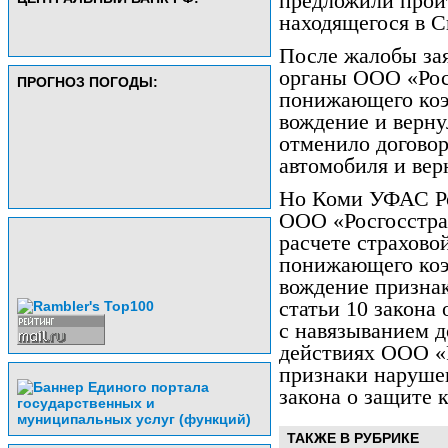
предложили прой
находящегося в 
После жалобы за
органы ООО «Рос
ПРОГНОЗ ПОГОДЫ:
понижающего коэ
вождение и верну
отменило догово
автомобиля и верн
Но Коми УФАС Ро
ООО «Росгосстра
расчете страхов
понижающего коэ
вождение признак
статьи 10 закона
с навязыванием д
действиях ООО «
признаки нарушен
закона о защите 
ТАКЖЕ В РУБРИКЕ