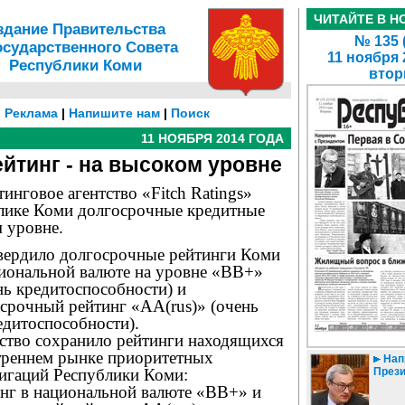
ЧИТАЙТЕ В Н
здание Правительства
№ 135 
осударственного Совета
11 ноября 
Республики Коми
втор
|
Реклама
|
Напишите нам
|
Поиск
11 НОЯБРЯ 2014 ГОДА
йтинг - на высоком уровне
нговое агентство «Fitch Ratings»
лике Коми долгосрочные кредитные
 уровне.
твердило долгосрочные рейтинги Коми
циональной валюте на уровне «BB+»
нь кредитоспособности) и
срочный рейтинг «AA(rus)» (очень
едитоспособности).
ство сохранило рейтинги находящихся
треннем рынке приоритетных
Нап
игаций Республики Коми:
През
нг в национальной валюте «BB+» и