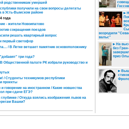
совещ
лей родственникам умершей
Госсов
еспублики получили на свои вопросы делегаты
а в Усть-Вымском районе
Н
По
14 года
во
ние - жители Новоипатово
Кр
Сы
ротив сокращения поездов
возродили "Сева
сили решать квартирный вопрос
вальс"
и первый светофор
На высо
ла… / В Летке ветшает памятник основоположнику
без Гран
завершил
приз Оль
"добавят" три года?
/ В Общественной палате РК избрали руководство и
Выш
нутых
стихо
и! / Студенты техникумов республики
Фроло
и проекты
и говорение на иностранном / Какие новшества
ол при сдаче ЕГЭ?
 глубинке / Откуда взялись изображения львов на
берегам Вашки?