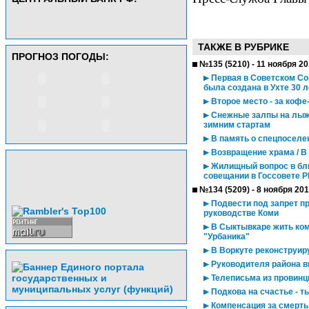
ТАКЖЕ В РУБРИКЕ
ПРОГНОЗ ПОГОДЫ:
№135 (5210) - 11 ноября 2
Первая в Советском Со
была создана в Ухте 30 л
Второе место - за кофе
Снежные залпы на лыжн
зимним стартам
В память о спецпоселе
Возвращение храма / В
Жилищный вопрос в бли
совещании в Госсовете Р
№134 (5209) - 8 ноября 20
Подвести под запрет п
руководстве Коми
В Сыктывкаре жить ком
"Урбаника"
В Воркуте реконструир
Руководителя района в
Телеписьма из провинц
Подкова на счастье - т
Компенсация за смерть 