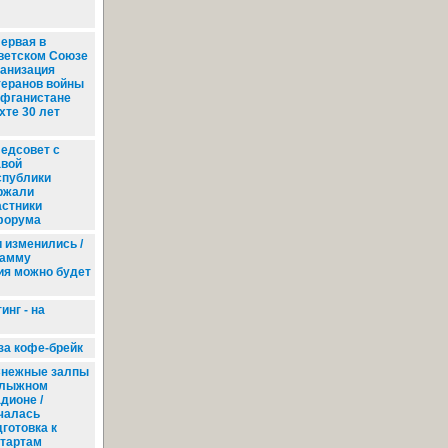
ервая в
ветском Союзе
ганизация
теранов войны
Афганистане
хте 30 лет
едсовет с
авой
спублики
ржали
астники
форума
 изменились /
рамму
я можно будет
нг - на
за кофе-брейк
нежные залпы
 лыжном
дионе /
чалась
готовка к
тартам