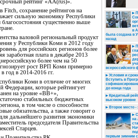
срочный рейтинг «AA(rus)».
 Fitch, сохранение рейтингов на
П
ажает сильную экономику Республики
Со
и благосостояния существенно выше
ор
ве
тране.
в 
была создана в У
ентства валовой региональный продукт
назад
ления у Республики Коми в 2012 году
П
ровень для российских регионов более
гл
няя заработная плата в декабре 2013
ре
де
днероссийскую более чем на 50
уч
рогнозирует рост ВРП Коми примерно
всероссийского 
 в год в 2014-2016 гг.
Условия и сроки
Вступить в Прог
еспублики Коми в отличие от многих
софинансировани
ой Федерации, которые рейтингует
до конца года
хранен на уровне «ВВ+»,
Кредитный рейти
достаточно стабильных бюджетных
высоком уровне
региона, в том числе о способности
Второе место - 
вые обязательства, а также говорит о
С
 для дальнейшего развития экономики
на
заместитель председателя Правительства
ста
ексей Старцев.
На
под
первым зимним с
и Правительства РК.