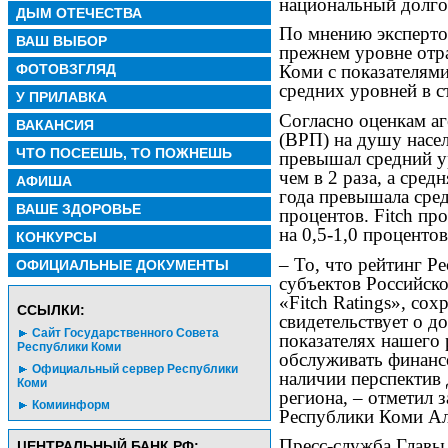
национальный долго
ДЫМ ОТЕЧЕСТВА
По мнению экспертов
ВАШ ВЫБОР
прежнем уровне отр
ФОТОВЗГЛЯД
Коми с показателям
средних уровней в с
У ПРИЛАВКА
Согласно оценкам аг
ВАКАНСИЯ
(ВРП) на душу насе
ЧТО ПОСЕЕШЬ, ТО ПОЖНЕШЬ
превышал средний у
чем в 2 раза, а сред
АФИША
года превышала сре
ВАШЕ ЗДОРОВЬЕ
процентов. Fitch п
на 0,5-1,0 процентов
КОНКУРСЫ
– То, что рейтинг Р
ОФИЦИАЛЬНЫЕ ДОКУМЕНТЫ
субъектов Российск
«Fitch Ratings», со
CСЫЛКИ:
свидетельствует о 
Сайт Государственного Совета
показателях нашего 
Республики Коми
обслуживать финансо
Официальный сервер Республики
наличии перспектив
Коми
региона, – отметил 
Комиинформ
Республики Коми Ал
Пресс-служба Главы 
ЦЕНТРАЛЬНЫЙ БАНК РФ: