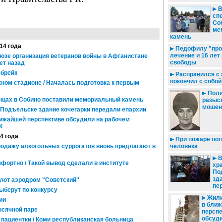
В
сп
Со
ме
камень
014 года
Педофилу "про
лечение и 16 лет
юзе организация ветеранов войны в Афганистане
свободы
ет назад
-брейк
Расправился с 
покончил с собой
ом стадионе / Началась подготовка к первым
Поли
нцах в Собино поставили мемориальный камень
разыс
мошен
 Подъельске здание кочегарки передали епархии
жайшей перспективе обсудили на рабочем
К
14 года
При пожаре пог
родажу алкогольных суррогатов вновь предлагают в
человека
В
фортно / Такой вывод сделали в институте
хра
По
зд
уют аэродром "Советский"
пе
ыберут по конкурсу
Жили
ии
в бли
ысячной паре
перспе
обсуди
пациентки / Коми республиканская больница