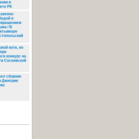
ании в
ете РК
авеяно
бедой и
звращением
ыма / В
ктывкаре
стопольский
кой ноте, но
-при
ся конкурс на
ги Сосновской
ел сборник
в Дмитрия
ва