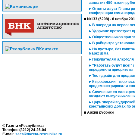
заплатит 450 тысяч руб
Ответы из уст Главы р
конференции коми народ
№133 (5208) - 6 ноября 20
В очереди на переселе
Удорчане протестуют п
Общественников пригла
В райцентре установил
На пустыре, без капита
марксизма
Покупателям алкоголя 
"Работать будут все!" 
определили приоритеты
Тест-драйв для продви
К профессии - творческ
продемонстрировали сво
Сочинение со словарем 
ожидают выпускников шк
Царь зверей в удорской
крестьянских домах по 
Архив рубрики
© Газета «Республика»
Телефон (8212) 24-26-04
E-mail:
secr@gazeta-respublika.ru