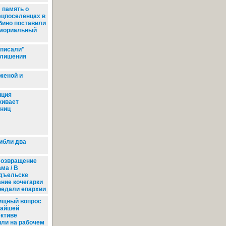
 память о
ецпоселенцах в
бино поставили
мориальный
писали"
 лишения
женой и
ция
кивает
ниц
ибли два
озвращение
ма / В
дъельске
ание кочегарки
редали епархии
щный вопрос
жайшей
ктиве
ли на рабочем