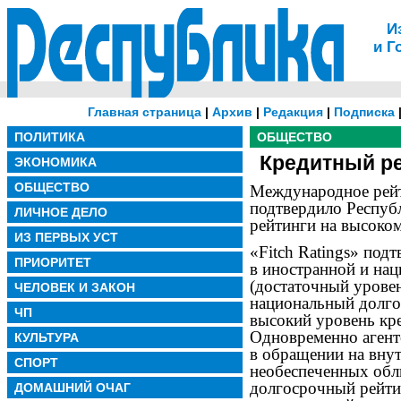
И
и Г
Главная страница
|
Архив
|
Редакция
|
Подписка
ПОЛИТИКА
ОБЩЕСТВО
Кредитный ре
ЭКОНОМИКА
ОБЩЕСТВО
Международное рейти
подтвердило Респуб
ЛИЧНОЕ ДЕЛО
рейтинги на высоком
ИЗ ПЕРВЫХ УСТ
«Fitch Ratings» под
ПРИОРИТЕТ
в иностранной и на
(достаточный урове
ЧЕЛОВЕК И ЗАКОН
национальный долго
ЧП
высокий уровень кр
Одновременно агент
КУЛЬТУРА
в обращении на вну
СПОРТ
необеспеченных обл
долгосрочный рейти
ДОМАШНИЙ ОЧАГ