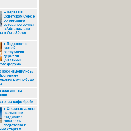
Первая в
Советском Союзе
организация
ветеранов войны
в Афганистане
а в Ухте 30 лет
Педсовет с
главой
республики
держали
участники
кого форума
сроки изменились /
 Программу
ования можно будет
да
рейтинг - на
овне
то - за кофе-брейк
Снежные залпы
на лыжном
стадионе /
Началась
подготовка к
ним стартам