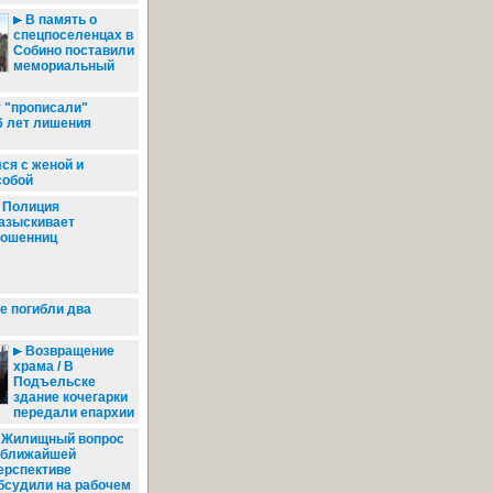
В память о
спецпоселенцах в
Собино поставили
мемориальный
"прописали"
6 лет лишения
ся с женой и
собой
Полиция
азыскивает
ошенниц
е погибли два
Возвращение
храма / В
Подъельске
здание кочегарки
передали епархии
Жилищный вопрос
 ближайшей
ерспективе
бсудили на рабочем