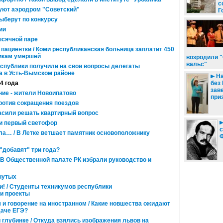
с
уют аэродром "Советский"
Г
ыберут по конкурсу
ии
ысячной паре
пациентки / Коми республиканская больница заплатит 450
икам умершей
возродили 
вальс"
еспублики получили на свои вопросы делегаты
а в Усть-Вымском районе
На
14 года
без
зав
ние - жители Новоипатово
при
ротив сокращения поездов
сили решать квартирный вопрос
и первый светофор
с
ла… / В Летке ветшает памятник основоположнику
"добавят" три года?
/ В Общественной палате РК избрали руководство и
нутых
и! / Студенты техникумов республики
и проекты
и говорение на иностранном / Какие новшества ожидают
даче ЕГЭ?
 глубинке / Откуда взялись изображения львов на