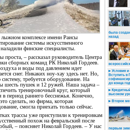
была создан
 лыжном комплексе имени Раисы
назад
стирование системы искусственного
 наладили финские специалисты.
ы проста, – рассказал руководитель Центра
вки сборных команд РК Николай Гордеев.
всероссийс
воздуха и воды под давлением идет
Условия и 
ется снег. Никаких ноу-хау здесь нет. Но,
Вступить в
 систему, требуется оборудование. На
софинансир
до конца го
ы шесть пушек и 12 ружей. Наша задача –
спечить тренировочный круг, который
Кредитный 
высоком ур
я в период раннего бесснежья. Конечно,
это сделать, но фирма, которая
Второе мес
ование, смогла приехать только сейчас.
тках трассы уже приступили к тренировкам
усственный похож на февральский после
обый, – поясняет Николай Гордеев. – У нас
первым зим