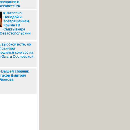
овещании в
оссовете РК
Навеяно
Победой и
возвращением
Крыма / В
Сыктывкаре
"Севастопольский
 высокой ноте, но
 Гран-при
ершился конкурс на
з Ольги Сосновской
Вышел сборник
тихов Дмитрия
Фролова