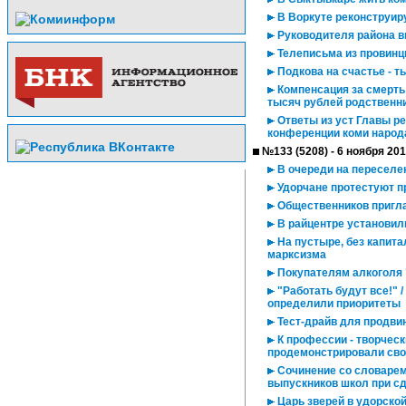
В Воркуте реконструир
Руководителя района в
Телеписьма из провинц
Подкова на счастье - т
Компенсация за смерть 
тысяч рублей родственн
Ответы из уст Главы р
конференции коми народ
№133 (5208) - 6 ноября 20
В очереди на переселе
Удорчане протестуют п
Общественников пригла
В райцентре установил
На пустыре, без капита
марксизма
Покупателям алкоголя 
"Работать будут все!" 
определили приоритеты
Тест-драйв для продви
К профессии - творческ
продемонстрировали сво
Сочинение со словарем 
выпускников школ при с
Царь зверей в удорской