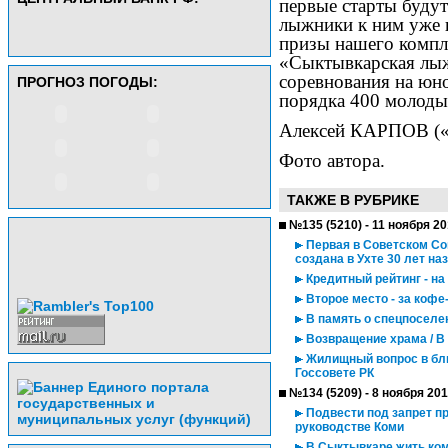
первые старты будут
лыжники к ним уже н
призы нашего компле
«Сыктывкарская лыж
соревнования на юн
ПРОГНОЗ ПОГОДЫ:
порядка 400 молоды
Алексей КАРПОВ (
Фото автора.
ТАКЖЕ В РУБРИКЕ
№135 (5210) - 11 ноября 2
Первая в Советском Со
создана в Ухте 30 лет на
Кредитный рейтинг - на
Второе место - за кофе
В память о спецпоселе
Возвращение храма / В
Жилищный вопрос в бли
Госсовете РК
№134 (5209) - 8 ноября 20
Подвести под запрет п
руководстве Коми
В Сыктывкаре жить ком