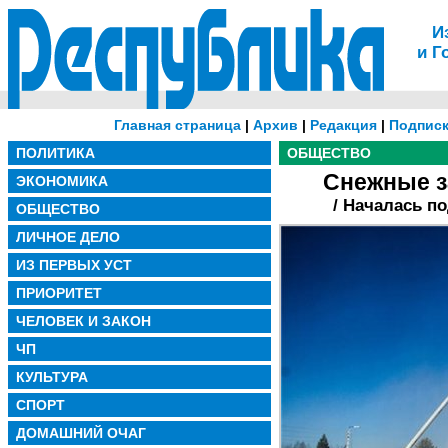
И
и Г
Главная страница
|
Архив
|
Редакция
|
Подписк
ПОЛИТИКА
ОБЩЕСТВО
Снежные з
ЭКОНОМИКА
/ Началась п
ОБЩЕСТВО
ЛИЧНОЕ ДЕЛО
ИЗ ПЕРВЫХ УСТ
ПРИОРИТЕТ
ЧЕЛОВЕК И ЗАКОН
ЧП
КУЛЬТУРА
СПОРТ
ДОМАШНИЙ ОЧАГ