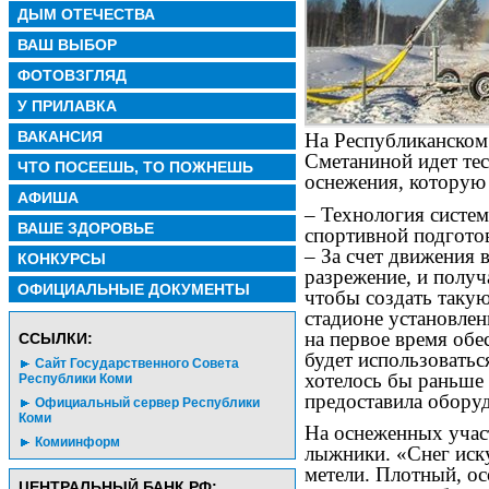
ДЫМ ОТЕЧЕСТВА
ВАШ ВЫБОР
ФОТОВЗГЛЯД
У ПРИЛАВКА
ВАКАНСИЯ
На Республиканском
Сметаниной идет те
ЧТО ПОСЕЕШЬ, ТО ПОЖНЕШЬ
оснежения, которую
АФИША
– Технология систем
ВАШЕ ЗДОРОВЬЕ
спортивной подгото
– За счет движения 
КОНКУРСЫ
разрежение, и получа
ОФИЦИАЛЬНЫЕ ДОКУМЕНТЫ
чтобы создать такую
стадионе установлен
на первое время обе
CСЫЛКИ:
будет использоватьс
Сайт Государственного Совета
хотелось бы раньше 
Республики Коми
предоставила оборуд
Официальный сервер Республики
Коми
На оснеженных учас
Комиинформ
лыжники. «Снег иск
метели. Плотный, ос
ЦЕНТРАЛЬНЫЙ БАНК РФ: