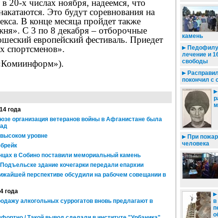
 в 20-х числах ноября, надеемся, что
акатаются. Это будут соревнования на
кса. В конце месяца пройдет также
ня». С 3 по 8 декабря – отборочные
камень
ошеский европейский фестиваль. Приедет
х спортсменов».
Педофилу 
лечение и 1
свободы
«Комиинформ»).
Расправил
покончил с 
р
м
014 года
юзе организация ветеранов войны в Афганистане была
зад
 высоком уровне
При пожар
человека
-брейк
нцах в Собино поставили мемориальный камень
 Подъельске здание кочегарки передали епархии
жайшей перспективе обсудили на рабочем совещании в
14 года
родажу алкогольных суррогатов вновь предлагают в
в
п
о
фортно / Такой вывод сделали в институте "Урбаника"