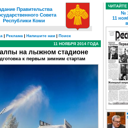
ЧИТАЙТЕ
здание Правительства
№ 1
осударственного Совета
11 ноя
Республики Коми
а
|
Реклама
|
Напишите нам
|
Поиск
11 НОЯБРЯ 2014 ГОДА
алпы на лыжном стадионе
одготовка к первым зимним стартам