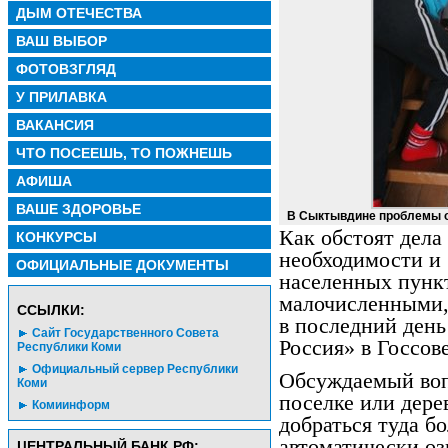
ДЫМ ОТЕЧЕСТВА
ВАШ ВЫБОР
ФОТОВЗГЛЯД
У ПРИЛАВКА
ВАКАНСИЯ
ЧТО ПОСЕЕШЬ, ТО ПОЖНЕШЬ
АФИША
ВАШЕ ЗДОРОВЬЕ
В Сыктывдине проблемы о
Как обстоят дела
КОНКУРСЫ
необходимости и
ОФИЦИАЛЬНЫЕ ДОКУМЕНТЫ
населенных пункт
малочисленными,
CСЫЛКИ:
в последний ден
Сайт Государственного Совета
Россия» в Госсов
Республики Коми
Официальный сервер Республики
Обсуждаемый вопр
Коми
поселке или дерев
Комиинформ
добраться туда бо
автоматически оз
ЦЕНТРАЛЬНЫЙ БАНК РФ: