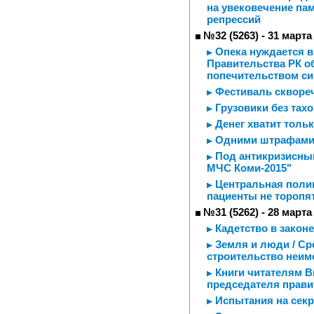
на увековечение па
репрессий
№32 (5263) - 31 марта
Опека нуждается в
Правительства РК о
попечительством си
Фестиваль скворе
Грузовики без тах
Денег хватит тольк
Одними штрафами 
Под антикризисны
МЧС Коми-2015"
Центральная полик
пациенты не торопят
№31 (5262) - 28 марта
Кадетство в законе
Земля и люди / Ср
строительство неим
Книги читателям В
председателя прави
Испытания на секр