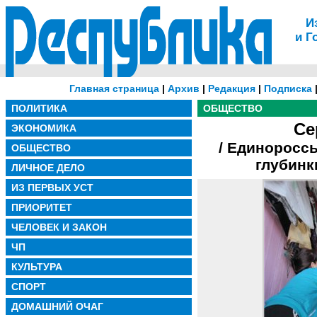
И
и Г
Главная страница
|
Архив
|
Редакция
|
Подписка
ПОЛИТИКА
ОБЩЕСТВО
Се
ЭКОНОМИКА
/ Единоросс
ОБЩЕСТВО
глубинк
ЛИЧНОЕ ДЕЛО
ИЗ ПЕРВЫХ УСТ
ПРИОРИТЕТ
ЧЕЛОВЕК И ЗАКОН
ЧП
КУЛЬТУРА
СПОРТ
ДОМАШНИЙ ОЧАГ