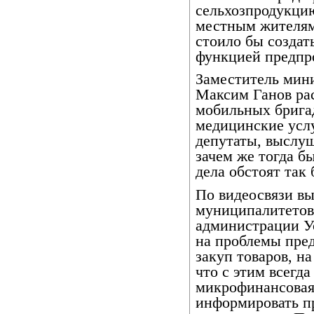
сельхозпродукцию
местным жителям.
стоило бы создат
функцией предпр
Заместитель мин
Максим Ганов рас
мобильных брига
медицинские услу
депутаты, выслуш
зачем же тогда б
дела обстоят так
По видеосвязи вы
муниципалитетов
администрации У
на проблемы пред
закуп товаров, н
что с этим всегд
микрофинансовая
информировать п