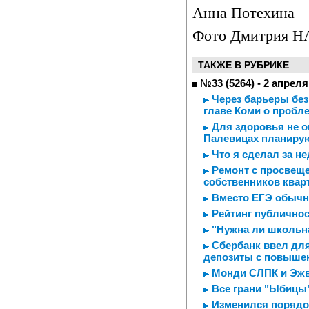
Анна Потехина
Фото Дмитрия 
ТАКЖЕ В РУБРИКЕ
№33 (5264) - 2 апреля
Через барьеры без
главе Коми о пробл
Для здоровья не о
Палевицах планирую
Что я сделал за н
Ремонт с просвеще
собственников квар
Вместо ЕГЭ обычн
Рейтинг публичнос
"Нужна ли школьн
Сбербанк ввел для
депозиты с повышен
Монди СЛПК и Эжв
Все грани "Ыбицы"
Изменился порядо