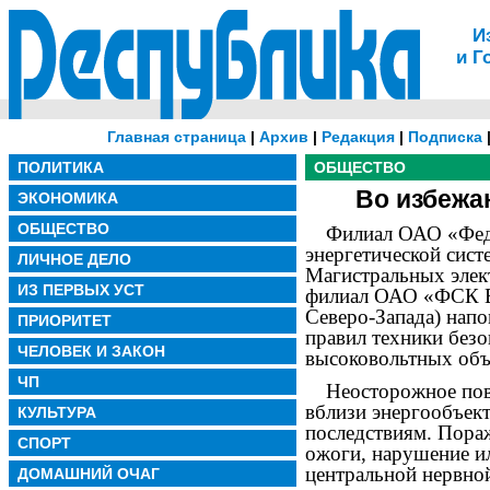
И
и Г
Главная страница
|
Архив
|
Редакция
|
Подписка
ПОЛИТИКА
ОБЩЕСТВО
Во избежа
ЭКОНОМИКА
ОБЩЕСТВО
Филиал ОАО «Феде
энергетической сис
ЛИЧНОЕ ДЕЛО
Магистральных элект
ИЗ ПЕРВЫХ УСТ
филиал ОАО «ФСК Е
Северо-Запада) нап
ПРИОРИТЕТ
правил техники без
ЧЕЛОВЕК И ЗАКОН
высоковольтных объе
ЧП
Неосторожное пов
вблизи энергообъек
КУЛЬТУРА
последствиям. Пора
СПОРТ
ожоги, нарушение и
центральной нервно
ДОМАШНИЙ ОЧАГ