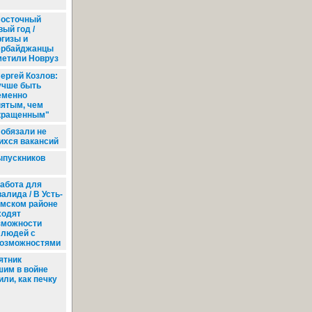
осточный
ый год /
ргизы и
ербайджанцы
метили Новруз
ергей Козлов:
учше быть
еменно
нятым, чем
кращенным"
обязали не
хся вакансий
ыпускников
абота для
алида / В Усть-
мском районе
ходят
зможности
 людей с
возможностями
ятник
шим в войне
ли, как печку