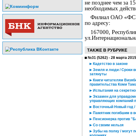
не позднее чем за 1
необходимых действ
Филиал ОАО «ФСК
по адресу:
167000, Республи
ул.Интернациональна
ТАКЖЕ В РУБРИКЕ
№31 (5262) - 28 марта 201
Кадетство в законе
Земля и люди / Сроки 
затянуты
Книги читателям Визяб
правительства Коми Там
Испытания на секретно
Экзамен для управдомо
управляющих компаний п
Восточный Новый год /
Памятник погибшим в во
Пенсионерка против "Б
Со своим нельзя
Зубы на полку / могут 
колониях