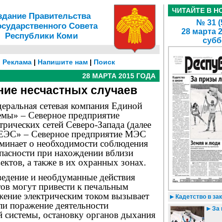
ЧИТАЙТЕ В Н
здание Правительства
№ 31 (
осударственного Совета
28 марта 
Республики Коми
субб
|
Реклама
|
Напишите нам
|
Поиск
28 МАРТА 2015 ГОДА
ние несчастных случаев
ральная сетевая компания Единой
темы» – Северное предприятие
рических сетей Северо-Запада (далее
ЭС» – Северное предприятие МЭС
оминает о необходимости соблюдения
опасности при нахождении вблизи
ктов, а также в их охранных зонах.
едение и необдуманные действия
тов могут привести к печальным
жение электрическим током вызывает
Кадетство в за
ли поражение деятельности
За 
й системы, остановку органов дыхания