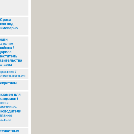
 Сроки
ков под
еимоверно
ниги
тателям
зябожа /
дарила
меститель
авительства
олаева
рактике /
 отчитываться
секретном
кзамен для
равдомов /
новы
рмативно-
уководители
мпаний
вать в
несчастных