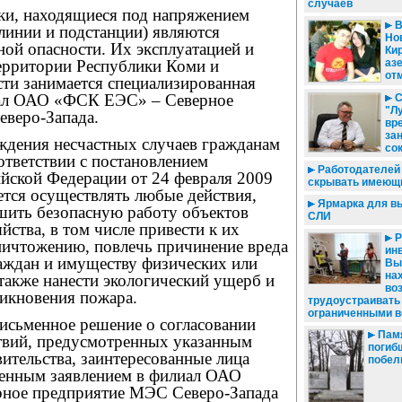
случаев
ки, находящиеся под напряжением
В
линии и подстанции) являются
Нов
ой опасности. Их эксплуатацией и
Ки
аз
ерритории Республики Коми и
от
сти занимается специализированная
иал ОАО «ФСК ЕЭС» – Северное
С
"Л
веро-Запада.
вр
за
ждения несчастных случаев гражданам
со
ответствии с постановлением
Работодателей 
ийской Федерации от 24 февраля 2009
скрывать имеющи
ется осуществлять любые действия,
Ярмарка для в
шить безопасную работу объектов
СЛИ
йства, в том числе привести к их
Р
ичтожению, повлечь причинение вреда
инв
аждан и имуществу физических или
Вы
на
также нанести экологический ущерб и
во
никновения пожара.
трудоустраивать
ограниченными 
исьменное решение о согласовании
Пам
твий, предусмотренных указанным
погиб
ительства, заинтересованные лица
побели
енным заявлением в филиал ОАО
ное предприятие МЭС Северо-Запада