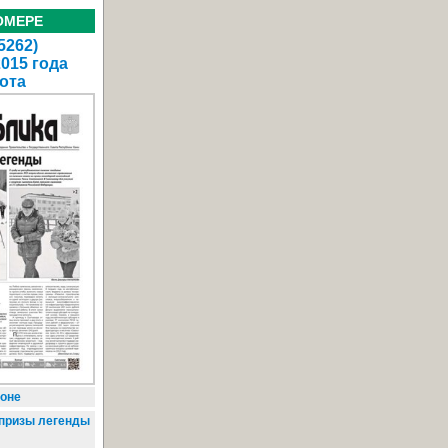
ОМЕРЕ
5262)
2015 года
ота
коне
призы легенды