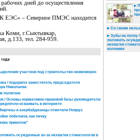
5 рабочих дней до осуществления
П
ий.
пр
пр
 ЕЭС» – Северное ПМЭС находится
Со своим нель
ка Коми, г.Сыктывкар,
Зубы на полку /
я, д.133, тел. 284-959.
положить осужде
нехватки стомато
колониях
5 года
выделения участков под строительство неимоверно
ожа / подарила заместитель председателя
ара Николаева
м полигоне
в / Основы нормативно-правовой базы руководители
редпочли осваивать в интернете
 Киргизы и азербайджанцы отметили Новруз
йне побелили, как печку
анка приколов"
положить осужденные из-за нехватки стоматологов в