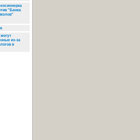
енсионерка
отив "Банка
иколов"
зя
 могут
нные из-за
логов в