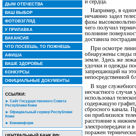
и сердца.
ДЫМ ОТЕЧЕСТВА
Например, в одно
ВАШ ВЫБОР
нечаянно задел теле
ФОТОВЗГЛЯД
фазы высоковольтной
чего получил термич
У ПРИЛАВКА
половине поверхнос
ВАКАНСИЯ
доставила пострадав
ЧТО ПОСЕЕШЬ, ТО ПОЖНЕШЬ
При осмотре лини
обнаружены следы п
АФИША
земле. Здесь же леж
ВАШЕ ЗДОРОВЬЕ
удочки и одежды по
запрещающий на это
КОНКУРСЫ
непосредственной бл
ОФИЦИАЛЬНЫЕ ДОКУМЕНТЫ
В ходе служебног
несчастного случая 
CСЫЛКИ:
использовал телеск
Сайт Государственного Совета
содержащую графит, 
Республики Коми
сбросного канала. 
Официальный сервер Республики
он приблизился теле
Коми
расстояние к нижне
Комиинформ
электропередачи и 
поражен термически
ЦЕНТРАЛЬНЫЙ БАНК РФ: