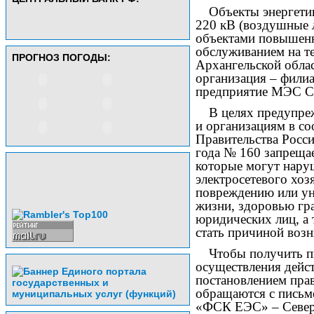
Объекты энергети
220 кВ (воздушные 
объектами повышенн
обслуживанием на т
ПРОГНОЗ ПОГОДЫ:
Архангельской обла
организация – фил
предприятие МЭС Се
В целях предупре
и организациям в со
Правительства Росс
года № 160 запреща
которые могут нару
электросетевого хозя
повреждению или ун
жизни, здоровью гр
юридических лиц, а 
стать причиной воз
Чтобы получить п
осуществления дейс
постановлением прав
обращаются с письм
«ФСК ЕЭС» – Север