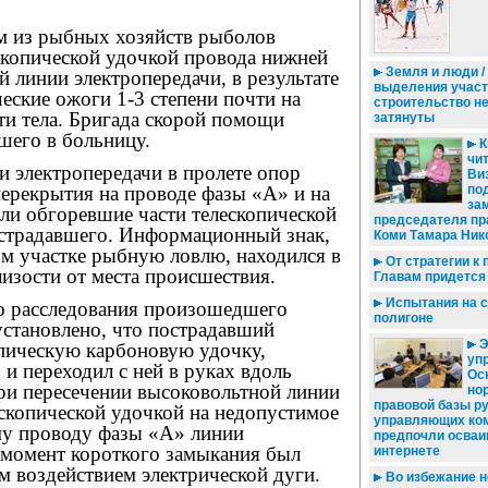
м из рыбных хозяйств рыболов
скопической удочкой провода нижней
Земля и люди /
 линии электропередачи, в результате
выделения участ
еские ожоги 1-3 степени почти на
строительство н
ти тела. Бригада скорой помощи
затянуты
шего в больницу.
К
чи
и электропередачи в пролете опор
Ви
ерекрытия на проводе фазы «А» и на
по
за
али обгоревшие части телескопической
председателя пр
страдавшего. Информационный знак,
Коми Тамара Ник
м участке рыбную ловлю, находился в
От стратегии к п
изости от места происшествия.
Главам придется
Испытания на 
о расследования произошедшего
полигоне
установлено, что пострадавший
Э
опическую карбоновую удочку,
уп
и переходил с ней в руках вдоль
Ос
При пересечении высоковольтной линии
но
правовой базы р
скопической удочкой на недопустимое
управляющих ко
му проводу фазы «А» линии
предпочли осваи
в момент короткого замыкания был
интернете
м воздействием электрической дуги.
Во избежание 