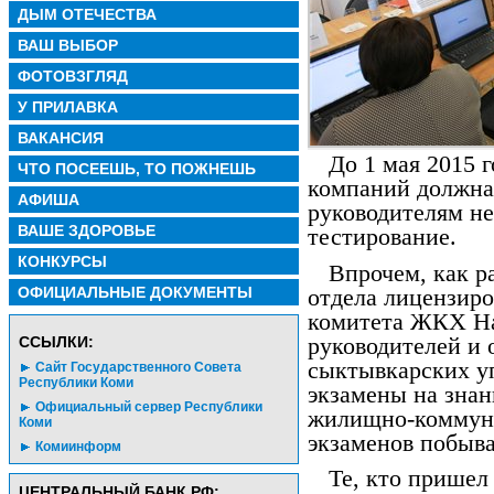
ДЫМ ОТЕЧЕСТВА
ВАШ ВЫБОР
ФОТОВЗГЛЯД
У ПРИЛАВКА
ВАКАНСИЯ
До 1 мая 2015 
ЧТО ПОСЕЕШЬ, ТО ПОЖНЕШЬ
компаний должна 
АФИША
руководителям н
ВАШЕ ЗДОРОВЬЕ
тестирование.
КОНКУРСЫ
Впрочем, как р
ОФИЦИАЛЬНЫЕ ДОКУМЕНТЫ
отдела лицензиро
комитета ЖКХ На
руководителей и 
CСЫЛКИ:
сыктывкарских у
Сайт Государственного Совета
Республики Коми
экзамены на знан
Официальный сервер Республики
жилищно-коммуна
Коми
экзаменов побыв
Комиинформ
Те, кто пришел 
ЦЕНТРАЛЬНЫЙ БАНК РФ: