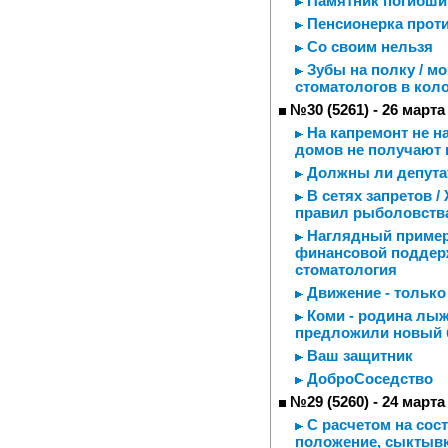
Памятник погибшим
Пенсионерка проти
Со своим нельзя
Зубы на полку / мо
стоматологов в кол
№30 (5261) - 26 марта
На капремонт не н
домов не получают 
Должны ли депута
В сетях запретов 
правил рыболовств
Наглядный пример 
финансовой поддер
стоматология
Движение - только 
Коми - родина лыж
предложили новый 
Ваш защитник
ДоброСоседство
№29 (5260) - 24 марта
С расчетом на сос
положение, сыктывк