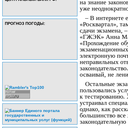
на знание законо
уже неоднократно
– В интернете 
«Росквартал», там
ПРОГНОЗ ПОГОДЫ:
сдачи экзамена, 
«ГЖЭК» Анна Мар
«Прохождение об
экзаменационных 
электронную почт
неправильных отв
законодательство.
осваивай, не лени
Остальные экза
пользовались усл
к тестированию.
устраивал специа
однако, как расс
большинство все 
законодательную 