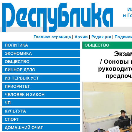
И
и Г
Главная страница
|
Архив
|
Редакция
|
Подписк
ПОЛИТИКА
ОБЩЕСТВО
Экза
ЭКОНОМИКА
/ Основы
ОБЩЕСТВО
руководит
ЛИЧНОЕ ДЕЛО
предпоч
ИЗ ПЕРВЫХ УСТ
ПРИОРИТЕТ
ЧЕЛОВЕК И ЗАКОН
ЧП
КУЛЬТУРА
СПОРТ
ДОМАШНИЙ ОЧАГ