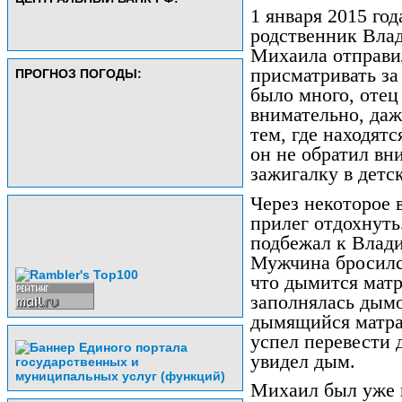
1 января 2015 го
родственник Влад
Михаила отправил
присматривать за
ПРОГНОЗ ПОГОДЫ:
было много, отец
внимательно, даж
тем, где находят
он не обратил вн
зажигалку в детс
Через некоторое
прилег отдохнуть
подбежал к Влад
Мужчина бросился
что дымится матр
заполнялась дым
дымящийся матрас
успел перевести 
увидел дым.
Михаил был уже н