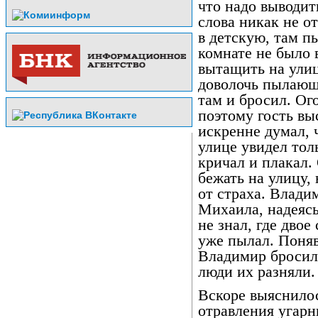
что надо выводить
слова никак не о
в детскую, там пы
комнате не было
вытащить на улиц
доволочь пылающ
там и бросил. Ог
поэтому гость вы
искренне думал, 
улице увидел тол
кричал и плакал.
бежать на улицу, 
от страха. Влади
Михаила, надеясь
не знал, где дво
уже пылал. Поняв,
Владимир бросил
люди их разняли.
Вскоре выяснилос
отравления угарн