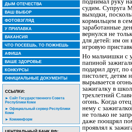
поднимал руку на
ДЫМ ОТЕЧЕСТВА
судим. Супруга М
ВАШ ВЫБОР
выходки, поскол
кормильцем в семь
ФОТОВЗГЛЯД
заработанные ден
У ПРИЛАВКА
вернулся не тольк
ВАКАНСИЯ
для детей: им он
ЧТО ПОСЕЕШЬ, ТО ПОЖНЕШЬ
игровую приставк
АФИША
Но мальчишки с у
ВАШЕ ЗДОРОВЬЕ
папиной зажигал
подарил друг, по
КОНКУРСЫ
пистолет, детям 
ОФИЦИАЛЬНЫЕ ДОКУМЕНТЫ
вырывается огон
зажигалку в школ
CСЫЛКИ:
трехлетний Слави
Сайт Государственного Совета
огонь. Когда оте
Республики Коми
нему с зажигалко
Официальный сервер Республики
Коми
не только не зап
Комиинформ
даже поощрял по
проявлял к зажиг
ЦЕНТРАЛЬНЫЙ БАНК РФ: