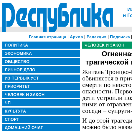
И
и Г
Главная страница
|
Архив
|
Редакция
|
Подписка
ПОЛИТИКА
ЧЕЛОВЕК И ЗАКОН
Огненна
ЭКОНОМИКА
трагической
ОБЩЕСТВО
ЛИЧНОЕ ДЕЛО
Житель Троицко-
обвиняется в пр
ИЗ ПЕРВЫХ УСТ
смерти по неосто
ПРИОРИТЕТ
опасности. Перво
ЧЕЛОВЕК И ЗАКОН
дети устроили по
ЧП
ними от отравлен
соседи – супруги
КУЛЬТУРА
И до этой трагед
СПОРТ
можно было назв
ДОМАШНИЙ ОЧАГ