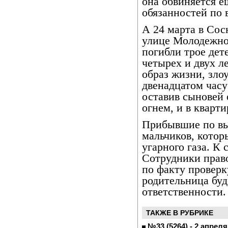
она обвиняется 
обязанностей по 
А 24 марта в Сос
улице Молодежной
погибли трое дет
четырех и двух л
образ жизни, зло
двенадцатом часу
оставив сыновей 
огнем, и в кварти
Прибывшие по вы
мальчиков, котор
угарного газа. К 
Сотрудники прав
по факту проверку
родительница буд
ответственности.
ТАКЖЕ В РУБРИКЕ
№33 (5264) - 2 апреля