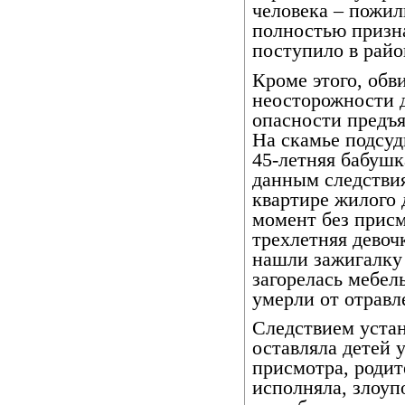
человека – пожи
полностью призна
поступило в райо
Кроме этого, обв
неосторожности д
опасности предъ
На скамье подсуд
45-летняя бабуш
данным следствия
квартире жилого 
момент без присм
трехлетняя девоч
нашли зажигалку 
загорелась мебел
умерли от отравл
Следствием устан
оставляла детей 
присмотра, родит
исполняла, злоуп