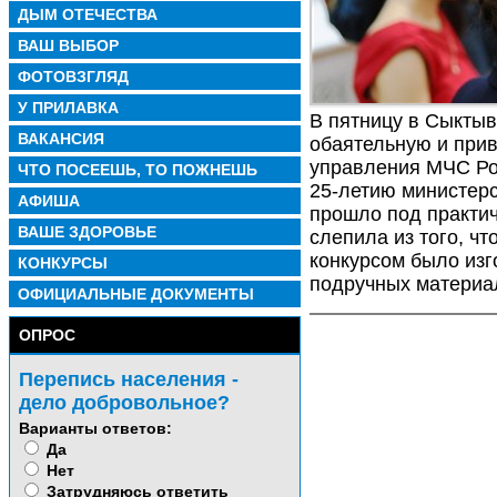
ДЫМ ОТЕЧЕСТВА
ВАШ ВЫБОР
ФОТОВЗГЛЯД
У ПРИЛАВКА
В пятницу в Сыктыв
ВАКАНСИЯ
обаятельную и при
управления МЧС Ро
ЧТО ПОСЕЕШЬ, ТО ПОЖНЕШЬ
25-летию министерс
АФИША
прошло под практич
ВАШЕ ЗДОРОВЬЕ
слепила из того, ч
конкурсом было изг
КОНКУРСЫ
подручных матери
ОФИЦИАЛЬНЫЕ ДОКУМЕНТЫ
ОПРОС
Перепись населения -
дело добровольное?
Варианты ответов:
Да
Нет
Затрудняюсь ответить