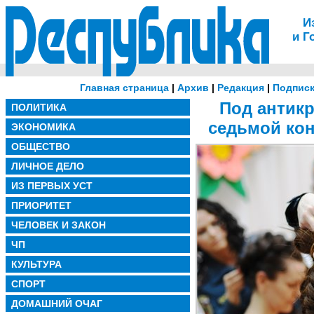
И
и Г
Главная страница
|
Архив
|
Редакция
|
Подписк
Под антик
ПОЛИТИКА
седьмой кон
ЭКОНОМИКА
ОБЩЕСТВО
ЛИЧНОЕ ДЕЛО
ИЗ ПЕРВЫХ УСТ
ПРИОРИТЕТ
ЧЕЛОВЕК И ЗАКОН
ЧП
КУЛЬТУРА
СПОРТ
ДОМАШНИЙ ОЧАГ