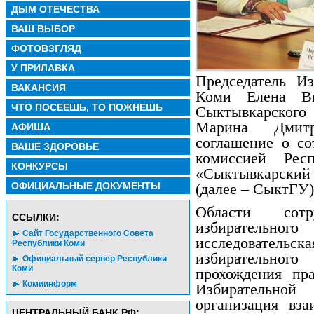
ДЫМ ОТЕЧЕСТВА
ВАШ ВЫБОР
ФОТОВЗГЛЯД
У ПРИЛАВКА
Председатель И
ВАКАНСИЯ
Коми Елена В
ЧТО ПОСЕЕШЬ, ТО ПОЖНЕШЬ
Сыктывкарского
Марина Дмитр
АФИША
соглашение о со
ВАШЕ ЗДОРОВЬЕ
комиссией Р
КОНКУРСЫ
«Сыктывкарски
ОФИЦИАЛЬНЫЕ ДОКУМЕНТЫ
(далее – СыктГУ)
Области сотр
CСЫЛКИ:
избирательно
Сайт Государственного Совета
исследовател
Республики Коми
избирательного
Официальный сервер Республики
Коми
прохождения пр
Комиинформ
Избирательно
организация вз
ЦЕНТРАЛЬНЫЙ БАНК РФ: