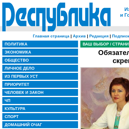
И
и Г
Главная страница
|
Архив
|
Редакция
|
Подписк
ПОЛИТИКА
ВАШ ВЫБОР / СТРАН
Обязател
ЭКОНОМИКА
скре
ОБЩЕСТВО
ЛИЧНОЕ ДЕЛО
ИЗ ПЕРВЫХ УСТ
ПРИОРИТЕТ
ЧЕЛОВЕК И ЗАКОН
ЧП
КУЛЬТУРА
СПОРТ
ДОМАШНИЙ ОЧАГ