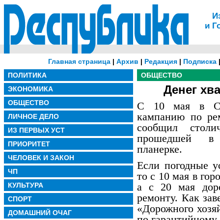
И
и Г
Главная страница
|
Архив
|
Редакция
|
Подписка
ПОЛИТИКА
ОБЩЕСТВО
Денег хва
ЭКОНОМИКА
ОБЩЕСТВО
С 10 мая в Сы
кампанию по рем
ЛИЧНОЕ ДЕЛО
сообщил стол
ИЗ ПЕРВЫХ УСТ
прошедшей в 
ПРИОРИТЕТ
планерке.
ЧЕЛОВЕК И ЗАКОН
Если погодные ус
ЧП
то с 10 мая в го
а с 20 мая дор
КУЛЬТУРА
ремонту. Как зав
СПОРТ
«Дорожного хозя
ДОМАШНИЙ ОЧАГ
по гарантийному 