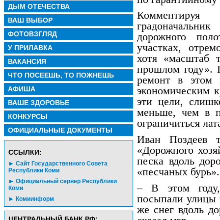
ДЫМ ОТЕЧЕСТВА
Комментируя
ВАШ ВЫБОР
градоначальник
ФОТОВЗГЛЯД
дорожного пол
участках, отре
У ПРИЛАВКА
хотя «масштаб 
ВАКАНСИЯ
прошлом году». 
ЧТО ПОСЕЕШЬ, ТО ПОЖНЕШЬ
ремонт в этом 
АФИША
экономическим к
эти цели, слиш
ВАШЕ ЗДОРОВЬЕ
меньше, чем в п
КОНКУРСЫ
ограничиться лат
ОФИЦИАЛЬНЫЕ ДОКУМЕНТЫ
Иван Поздеев т
«Дорожного хозя
CСЫЛКИ:
песка вдоль дор
Сайт Государственного Совета
«песчаных бурь».
Республики Коми
Официальный сервер Республики
– В этом году
Коми
посыпали улицы п
Комиинформ
же снег вдоль до
ЦЕНТРАЛЬНЫЙ БАНК РФ: