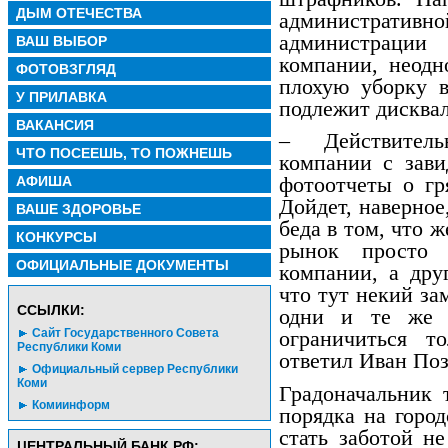
ДЫМ ОТЕЧЕСТВА
административ
администрации
ВАШ ВЫБОР
компании, неодн
ФОТОВЗГЛЯД
плохую уборку в
У ПРИЛАВКА
подлежит дисква
ВАКАНСИЯ
– Действитель
ЧТО ПОСЕЕШЬ, ТО ПОЖНЕШЬ
компании с зави
АФИША
фотоотчеты о гр
Дойдет, наверное
ВАШЕ ЗДОРОВЬЕ
беда в том, что 
КОНКУРСЫ
рынок просто 
ОФИЦИАЛЬНЫЕ ДОКУМЕНТЫ
компании, а дру
что тут некий за
CСЫЛКИ:
одни и те же 
Сайт Государственного Совета
ограничиться т
Республики Коми
ответил Иван Поз
Официальный сервер Республики
Коми
Градоначальник 
Комиинформ
порядка на горо
стать заботой н
ЦЕНТРАЛЬНЫЙ БАНК РФ: