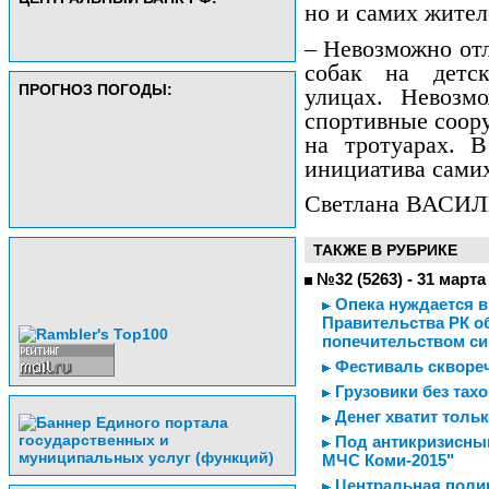
но и самих жител
– Невозможно отл
собак на детс
ПРОГНОЗ ПОГОДЫ:
улицах. Невозм
спортивные соору
на тротуарах. 
инициатива самих
Светлана ВАСИ
ТАКЖЕ В РУБРИКЕ
№32 (5263) - 31 марта
Опека нуждается в
Правительства РК о
попечительством си
Фестиваль скворе
Грузовики без тах
Денег хватит тольк
Под антикризисны
МЧС Коми-2015"
Центральная полик