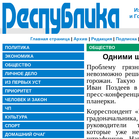
И
и Г
Главная страница
|
Архив
|
Редакция
|
Подписка
ПОЛИТИКА
ОБЩЕСТВО
Одними ш
ЭКОНОМИКА
ОБЩЕСТВО
Проблему гряз
невозможно реши
ЛИЧНОЕ ДЕЛО
горожан. Такую
ИЗ ПЕРВЫХ УСТ
Иван Поздеев в
ПРИОРИТЕТ
пресс-конферен
ЧЕЛОВЕК И ЗАКОН
планерки.
ЧП
Корреспондент «
градоначальника
КУЛЬТУРА
руководители 
СПОРТ
которые уже не
ДОМАШНИЙ ОЧАГ
штрафников. На