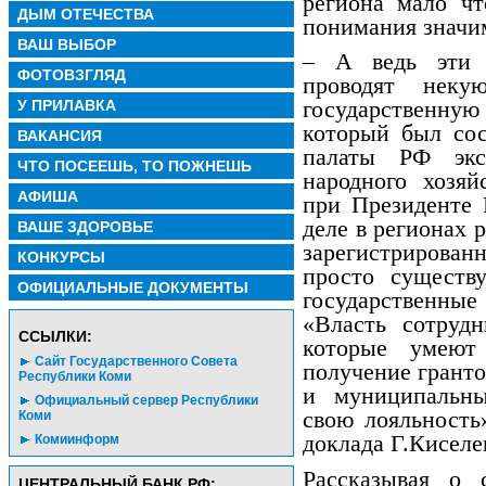
региона мало чт
ДЫМ ОТЕЧЕСТВА
понимания значи
ВАШ ВЫБОР
– А ведь эти о
ФОТОВЗГЛЯД
проводят нек
У ПРИЛАВКА
государственную 
который был сос
ВАКАНСИЯ
палаты РФ экс
ЧТО ПОСЕЕШЬ, ТО ПОЖНЕШЬ
народного хозяй
АФИША
при Президенте 
деле в регионах 
ВАШЕ ЗДОРОВЬЕ
зарегистрирован
КОНКУРСЫ
просто существ
ОФИЦИАЛЬНЫЕ ДОКУМЕНТЫ
государственн
«Власть сотруд
CСЫЛКИ:
которые умеют
Сайт Государственного Совета
получение грант
Республики Коми
и муниципальны
Официальный сервер Республики
свою лояльность
Коми
доклада Г.Киселе
Комиинформ
Рассказывая о 
ЦЕНТРАЛЬНЫЙ БАНК РФ: