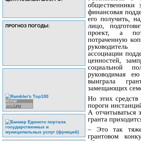
общественники з
финансовая подде
его получить, н
лицо, подготов
ПРОГНОЗ ПОГОДЫ:
проект, а по
потраченную коп
руководитель 
ассоциации подд
ценностей, зам
социальной по
руководимая ею
выиграла гра
замещающих сем
Но этих средств
пороги инстанци
А отчитываться 
гранта приходитс
– Это так тяже
грантовом конк