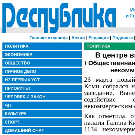
И
и Г
Главная страница
|
Архив
|
Редакция
|
Подписка
ПОЛИТИКА
ПОЛИТИКА
В центре в
ЭКОНОМИКА
/ Общественная
ОБЩЕСТВО
некомм
ЛИЧНОЕ ДЕЛО
26 марта новый
ИЗ ПЕРВЫХ УСТ
Коми собрался н
ПРИОРИТЕТ
заседание. Вын
ЧЕЛОВЕК И ЗАКОН
содействие с
некоммерческим 
ЧП
КУЛЬТУРА
Как отметила, о
палаты Галина Ки
СПОРТ
1134 некоммерч
ДОМАШНИЙ ОЧАГ