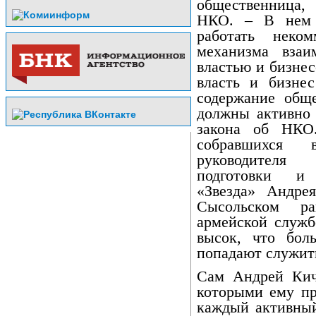
общественница, 
НКО. – В нем 
работать неком
механизма взаи
властью и бизнес
власть и бизне
содержание общ
должны активно 
закона об НКО
собравшихся 
руководителя 
подготовки и 
«Звезда» Андре
Сысольском р
армейской служб
высок, что бол
попадают служит
Сам Андрей Кич
которыми ему пр
каждый активный