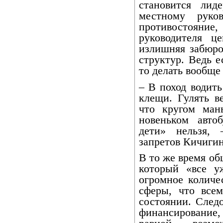
становится лид
местному руков
противостояние
руководителя ц
излишняя забюро
структур. Ведь е
то делать вообще 
– В поход водить
клещи. Гулять в
что кругом ман
новеньком авто
дети» нельзя,
запретов Кичигин
В то же время об
который «все у
огромное количе
сферы, что все
состоянии. След
финансирование,