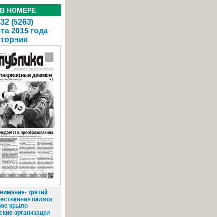
 В НОМЕРЕ
32 (5263)
та 2015 года
вторник
нимания- третий
щественная палата
вое крыло
ские организации