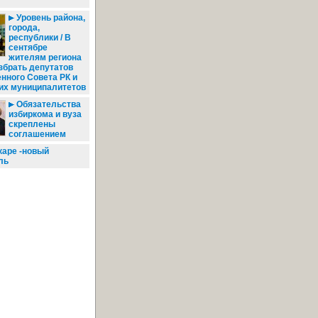
Уровень района,
города,
республики / В
сентябре
жителям региона
збрать депутатов
нного Совета РК и
их муниципалитетов
Обязательства
избиркома и вуза
скреплены
соглашением
аре -новый
ль