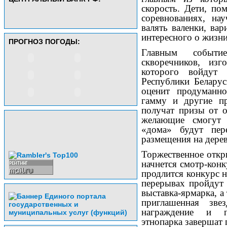
скорость. Дети, п
соревнованиях, нау
валять валенки, ва
интересного о жизни
ПРОГНОЗ ПОГОДЫ:
Главным событие
скворечников, из
которого войдут
Республики Беларус
оценит продуманно
гамму и другие п
получат призы от о
желающие смогут 
«дома» будут пер
размещения на дерев
Торжественное откры
начнется смотр-конк
продлится конкурс н
перерывах пройдут 
выставка-ярмарка, а
приглашенная зве
награждение и пе
этнопарка завершат 