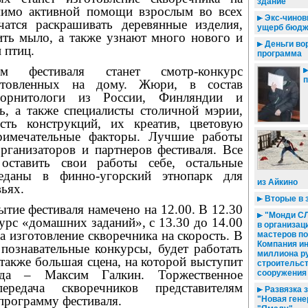
здание
омимо активной помощи взрослым во всех
Экс-чинов
чатся раскрашивать деревянные изделия,
ущерб бюдж
рить мыло, а также узнают много нового и
Деньги во
 птиц.
программа
м фестиваля станет смотр-конкурс
п
готовленных на дому. Жюри, в состав
 орнитологи из России, Финляндии и
ь, а также специалисты столичной мэрии,
сть конструкций, их креатив, цветовую
римечательные факторы. Лучшие работы
рганизаторов и партнеров фестиваля. Все
оставить свои работы себе, остальные
еданы в финно-угорский этнопарк для
из Айкино
ьях.
Вторые в 
тие фестиваля намечено на 12.00. В 12.30
"Монди СЛ
урс «домашних заданий», с 13.30 до 14.00
в организац
а изготовление скворечника на скорость. В
мастеров по
Компания ин
познавательные конкурсы, будет работать
миллиона р
 также большая сцена, на которой выступит
строительст
зда – Максим Галкин. Торжественное
сооружения
редача скворечников представителям
Развязка з
программу фестиваля.
"Новая гене