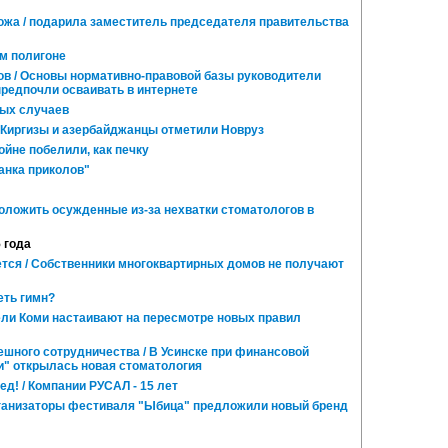
ожа / подарила заместитель председателя правительства
м полигоне
в / Основы нормативно-правовой базы руководители
редпочли осваивать в интернете
ых случаев
 Киргизы и азербайджанцы отметили Новруз
йне побелили, как печку
анка приколов"
положить осужденные из-за нехватки стоматологов в
5 года
ется / Собственники многоквартирных домов не получают
ть гимн?
ели Коми настаивают на пересмотре новых правил
шного сотрудничества / В Усинске при финансовой
" открылась новая стоматология
ед! / Компании РУСАЛ - 15 лет
рганизаторы фестиваля "Ыбица" предложили новый бренд