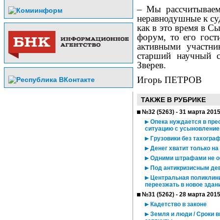
– Мы рассчитываем
неравнодушные к су
как в это время в 
форум, то его гост
активными участни
старший научный с
Зверев.
Игорь ПЕТРОВ
ТАКЖЕ В РУБРИКЕ
№32 (5263) - 31 марта 201
Опека нуждается в пре
ситуацию с усыновление
Грузовики без тахогра
Денег хватит только на
Одними штрафами не о
Под антикризисным дев
Центральная поликлиник
переезжать в новое здан
№31 (5262) - 28 марта 201
Кадетство в законе
Земля и люди / Сроки 