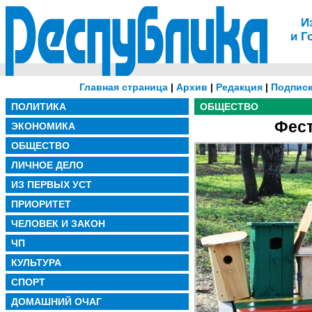
И
и Г
Главная страница
|
Архив
|
Редакция
|
Подписк
ПОЛИТИКА
ОБЩЕСТВО
Фест
ЭКОНОМИКА
ОБЩЕСТВО
ЛИЧНОЕ ДЕЛО
ИЗ ПЕРВЫХ УСТ
ПРИОРИТЕТ
ЧЕЛОВЕК И ЗАКОН
ЧП
КУЛЬТУРА
СПОРТ
ДОМАШНИЙ ОЧАГ