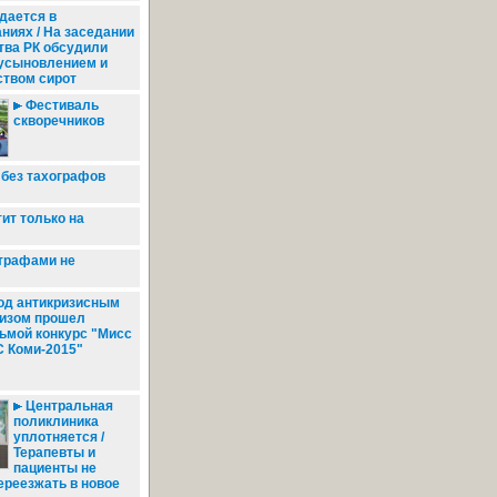
дается в
ниях / На заседании
тва РК обсудили
 усыновлением и
ством сирот
Фестиваль
скворечников
 без тахографов
ит только на
трафами не
д антикризисным
изом прошел
ьмой конкурс "Мисс
 Коми-2015"
Центральная
поликлиника
уплотняется /
Терапевты и
пациенты не
ереезжать в новое