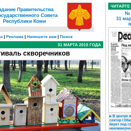
ЧИТАЙТЕ
здание Правительства
№ 
осударственного Совета
31 мар
Республики Коми
а
|
Реклама
|
Напишите нам
|
Поиск
31 МАРТА 2015 ГОДА
иваль скворечников
В центре в
сектор / Об
берет под с
некоммерче