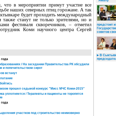
"Ямалу"
, что в мероприятии примут участие все
дьбе наших северных птиц горожане. А так
Сыктывкаре будет проходить международный
и также станут не только зрителями, но и
ками фестиваля скворечников, – отметил
предстоит и
Государстве
отрудник Коми научного центра Сергей
советов сво
В Сыктывк
председате
5 года
образованиях / На заседании Правительства РК обсудили
м и попечительством сирот
фов встанут
 латание
бойтись
изом прошел седьмой конкурс "Мисс МЧС Коми-2015"
а уплотняется / Терапевты и пациенты не торопятся
ие
5 года
выделения участков под строительство неимоверно