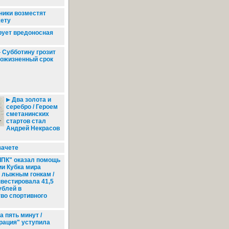
ники возместят
ету
рует вредоносная
Субботину грозит
ожизненный срок
Два золота и
серебро / Героем
сметанинских
стартов стал
Андрей Некрасов
зачете
ПК" оказал помощь
ии Кубка мира
 лыжным гонкам /
вестировала 41,5
ублей в
во спортивного
а пять минут /
рация" уступила