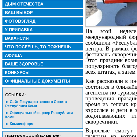
ДЫМ ОТЕЧЕСТВА
ВАШ ВЫБОР
ФОТОВЗГЛЯД
У ПРИЛАВКА
На этой недел
международный фор
ВАКАНСИЯ
сообщили «Республи
ЧТО ПОСЕЕШЬ, ТО ПОЖНЕШЬ
центра. В рамках ф
фестиваль скворечн
АФИША
Этот праздник возн
ВАШЕ ЗДОРОВЬЕ
популярность благо
всех штатах, а зате
КОНКУРСЫ
Как рассказали в ин
ОФИЦИАЛЬНЫЕ ДОКУМЕНТЫ
состоится в ближай
агентства по туриз
CСЫЛКИ:
проведения праздн
Сайт Государственного Совета
время из теплых кр
Республики Коми
взрослые и дети в 
Официальный сервер Республики
водоплавающих п
Коми
скворечники.
Комиинформ
Взрослые смогут 
главным из которы
ЦЕНТРАЛЬНЫЙ БАНК РФ: