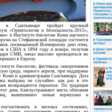
Опека нуж
преобразова
Правительс
ситуацию с
попечитель
е в Сыктывкаре пройдет крупный
ум «Орнитология и безопасность-2015»,
ке» в Институте биологии Коми научного
орума на Стефановской площади состоится
Грузовики
встанут
иков, посвященный Всемирному дню птиц.
ик в США в 1894 году и вскоре, получив
Денег хват
латание
даря СМИ, начал массово проводиться во
м пришел в Европу.
Одними ш
обойтись
ституте биологии, фестиваль скворечников
По
шую среду, первого апреля, при поддержке
дев
му Коми и администрации Сыктывкара. Дата
сед
МЧС
ика выбрана не случайно: как раз в это
аев возвращаются пернатые. По традиции
этот день благоустраивают места обитания
тиц, вывешивают новые кормушки и
поучаствовать в веселых состязаниях,
торопятся п
х станет изготовление скворечника на