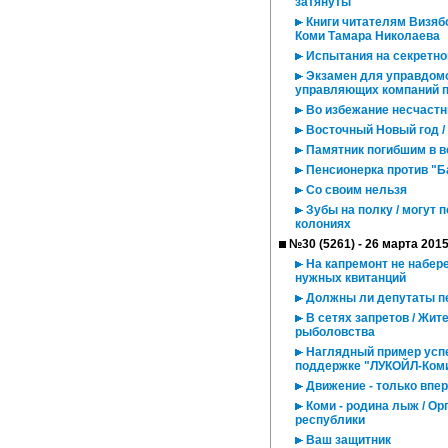
затянуты
Книги читателям Визяб
Коми Тамара Николаева
Испытания на секретно
Экзамен для управдомо
управляющих компаний п
Во избежание несчастн
Восточный Новый год /
Памятник погибшим в во
Пенсионерка против "Б
Со своим нельзя
Зубы на полку / могут 
колониях
№30 (5261) - 26 марта 201
На капремонт не набер
нужных квитанций
Должны ли депутаты пе
В сетях запретов / Жит
рыболовства
Наглядный пример успе
поддержке "ЛУКОЙЛ-Коми
Движение - только впер
Коми - родина лыж / О
республики
Ваш защитник